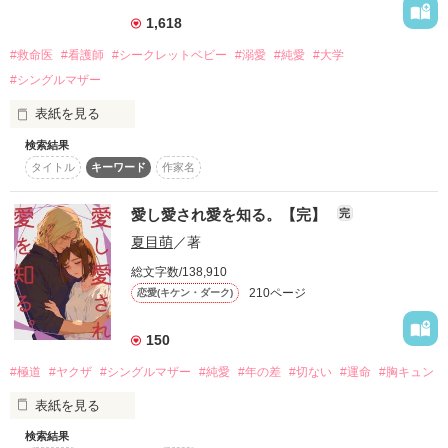
が……旬太のパパであるエリート弁護士

1,618
樹とまさかの再会！？　意地悪で、とびきり甘い彼の誘惑に繭
はあらがえなくて……。

#救命医
#看護師
#シークレットベビー
#溺愛
#純愛
#大学
#シングルマザー
表紙を見る
検索結果
武藤　優里（むとう　ゆうり）29歳　看護師。今は一人娘の紗
タイトル
キーワード
作家名
良（さら）を育てながら働くシングルマザー。

作品を読む
竹中　斗真（たけなか　とうま）29歳　救命医。医師になり5
愛し愛され愛を知る。【完】
完
年目。

夏目萌
／著
2人は大学で知り合い、お互い惹かれ合うようになった。学生
総文字数/138,910
の頃は時間に融通が利いていたが仕事を始め、すれ違うように
210ページ
恋愛(キケン・ダーク)
なった。

お互いの仕事に理解があるはずだったが溝が深まり、自然消滅
150
してしまった。

#極道
#ヤクザ
#シングルマザー
#純愛
#年の差
#切ない
#運命
#胸キュン
2023.2.17  完結

表紙を見る
2024.5.16マカロン文庫様より発売されました。内容はブラッ
シュアップされ、番外編も入っております。
検索結果
※別で番外編を集めた短編集、スピンオフ作品もあります。本