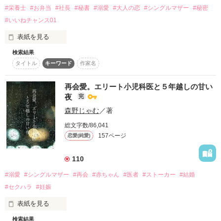
逞しくて、頼りになる

#栄養士
#お弁当
#社長
#秘書
#溺愛
#大人の恋
#シングルマザー
#秘密
お日さまみたいな大輝

#いいねチャンス01
作品を読む
そんな彼からの止まらない溺愛は

表紙を見る
やがて私の家族をも巻き込んで――

検索結果
林田　茉莉花（はやしだ　まりか）22歳。弁当屋の看板娘。

2024.04.26　Start

タイトル
キーワード
作家名
2024.05.26　Fin.

唯一の肉親である母親に先立たれ、天涯孤独となった茉莉花。
2024.05.27　番外編追加

街の弁当屋さんで働いており、生活は苦しいが待ち前の明るさ
再会愛。エリート小児科医と５年越しの甘い
と努力で前向きに歩んでいる。

夜
2024.05.19　初ランクインしました✨

完
そんな彼女の前に現れた1人の男性。実の父親からの依頼で来
森野じゃむ
／著
たと言われ困惑する。

総文字数/86,041
157ページ
恋愛(純愛)
作品を読む
2022．10．9完結
110
作品を読む
#溺愛
#シングルマザー
#再会
#赤ちゃん
#医者
#ストーカー
#結婚
#セクハラ
#妊娠
表紙を見る
検索結果