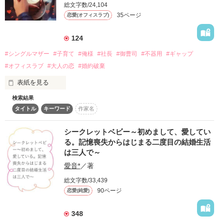
「Aかな」

総文字数/24,104
　28歳・消防士。

「えー、Bじゃない？」

　希美に一目惚れしてから、ずっと一途に想い続けている。

35ページ
恋愛(オフィスラブ)
などと揉めている人たちに声を大にして言いたい。

　6年前、火災現場で希美の父親に庇われて一命を取り留め
著者・Kosaka　Sae

る。

圧倒的にBです。間違いありません。

124
　×

スパダリ作品、第一弾！

#シングルマザー
#子育て
#俺様
#社長
#御曹司
#不器用
#ギャップ
シングルマザー　小林祥

×

#オフィスラブ
#大人の恋
#婚約破棄
　結月　希美 (ゆいづき　のぞみ）

再び現れた男　田中健斗

表紙を見る
　26歳・5歳の娘を育てるシングルマザー。

2022/10/9　完結

再会は甘い恋のはじまり……

　6年前に大好きな父親を亡くした結果、武彦に対する愛が憎
検索結果
とはかぎりません!

しみに代わる。

タイトル
キーワード
作家名
岡崎咲希(26歳)は、シングルマザー。

　復讐をやり遂げたはずだったが……？

エブリスタにも載せています！
本当は婚約者と幸せになるはずだった。

シークレットベビー～初めまして、愛してい
2025/9/30～10/7

る。記憶喪失からはじまる二度目の結婚生活
P45〜名前呼びに変更
しかし、彼は別の社長令嬢と結婚を発表。

    ************

作品を読む
は三人で～
私は浮気相手だったと知らされる。

愛音*
／著
そして冷たく別れを告げられ……。

    まぐまぐ！さま

絶望する中で妊娠発覚。

　ダレゾさま

作品を読む
総文字数/33,439
　南　風佳さま

90ページ
恋愛(純愛)
自分の力で子供を産む決意をして泣く泣く退職。だが仕事がな
　チャマさま

い。

子持ちだと条件も難しい。

348