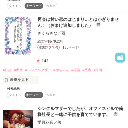
　私の幸せは、ある日突然終わりを告げた。

タイトル
キーワード
作家名
　火災現場で大好きな人を庇って、お父さんが亡くなったから
「その首のホクロ……あの時の君だろ？」

だ。

作品完結：2025.10.3

「……人違いです。　私、あなたなんて知りません」

再会は甘い恋のはじまり…とはかぎりませ
加筆修正：2025.10.14
　何の前触れもなく大切な人が忽然と姿を消す苦しみを味わわ
ん！（おまけ追加しました）
完
せるため、私は彼に肌を許す。

　首のホクロを知っているということは、やっぱり彼なんだ。

さくらさな
／著
　新たな命を宿した私はあの人の前から姿を消し、復讐を終え
　私たちがあの時、一夜を共にした人。

作品を読む
たはずだった。

総文字数/79,234
135ページ
恋愛(ラブコメ)
「何があっても絶対、幸せにする」

「俺に、その子の父親として生きることを認めてくれない
　なのに――。

142
か？」

　6年後、火災現場に居合わせた母娘を助けてくれたのは、あ
#妊娠
#出産
#シングルマザー
#赤ちゃん
#再会
#医者
#京都
の人で……。

「どうして？　どうしてそんなこと言うの？」

表紙を見る
「ずっと、好きだった。結婚しよう」

　お願いだから、私の前に現れないでーーー。

検索結果
　憎しみに変わった愛が、再び芽吹く時。

タイトル
キーワード
作家名
世の中全ての人に問いたい。

　秘密をかかえた夫婦の絆は、より強固となる――。

麻川由紀乃（あさかわゆきの）

別れたオトコに再会した時、ダメージが大きいのはどっち？

シングルマザーでしたが、オフィスビルで俺
　*

✕

A・嫌そうな顔でチッと舌打ちされる。

様社長と一緒に子供を育てています。
完
片倉剛久（かたくらたかひさ）

B・相手が自分のことを全く覚えていない。

　片平　武彦 (かたひら　たけひこ）

愛月花音
／著