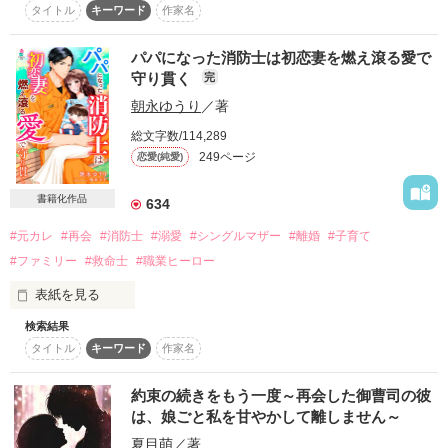
タイトル
キーワード
作家名
編読了後に是非。

訳あって行く宛ても仕事も無い神宮寺  真彩に救いの手を差し
作品を読む
パパになった消防士は初恋妻を燃え滾る愛で
伸べたのは、国内で知らない者はいない程の大企業を経営して
守り貫く
完
いるインテリヤクザで鬼龍組組長でもある鬼龍  理仁。

朝永ゆうり
／著
住み込み家政婦として高額な月収で雇われた真彩には四歳にな
総文字数/114,289
る息子の悠真がいる。

249ページ
恋愛(純愛)
悠真と二人で鬼龍組の屋敷に身を置く事になった真彩は毎日懸
書籍化作品
命に家事をこなし、理仁は勿論、組員たちとの距離を縮めてい
634
く。

#元カレ
#再会
#消防士
#溺愛
#シングルマザー
#離婚
#子育て
特に危険もなく、落ち着いた日々を過ごしていた真彩の前に一
#ファミリー
#救命士
#職業ヒーロー
人の男が現れた事で、真彩は勿論、理仁の生活も一変する。

表紙を見る
そして、その男の存在があくまでも雇い主と家政婦という二人
検索結果
消防自動車大好きな息子と出かけた先

の関係を大きく変えていく――。

タイトル
キーワード
作家名
「ポンプ車ー」

これは、常に危険と隣り合わせで悲しませる相手を作りたくな
と、はしゃぐ息子に

いと人を愛する事を避けてきた男と、大切なモノを守る為に自
約束の続きをもう一度～再会した御曹司の彼
らの幸せを後回しにしてきた女が『生涯を共にしたい』と思え
は、娘ごと私を甘やかして離しません～
「良く知ってるな」

る相手に出逢い、恋に落ちる物語。

夏目萌
／著
と、声をかけてくれた消防士さんは
