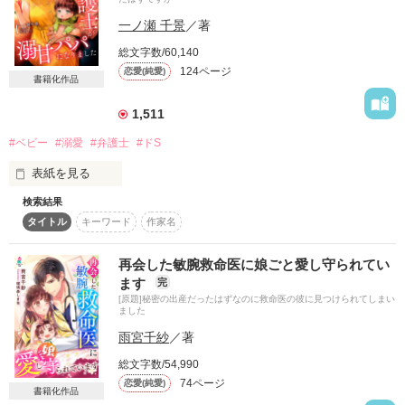
作品を読む
仲睦まじい二人は、このまま永遠に愛を築いていける。

一ノ瀬 千景
／著
そう思っていたのに……。

どうにもならない未来に絶望して荒れ狂う央太を、

総文字数/60,140
優しく受け止める真綾。

124ページ
恋愛(純愛)
書籍化作品
央太は縋るように真綾を激しく抱いたのだが……。

1,511
あの夜が、二人の運命を変えてしまった。

#ベビー
#溺愛
#弁護士
#ドS
央太の子どもを宿していると告げられずに、

真綾は単身イギリスへ――

表紙を見る
検索結果
あれから六年。

もう二度と会わないと思っていた央太に、オフィスで再会。

タイトル
キーワード
作家名
『それは、また身体で払ってくれるって意味か？』

　　　　難攻不落なドS王子・高坂樹（32）

「許さなくてもいいから、そばで真綾を見つめていたい。

再会した敏腕救命医に娘ごと愛し守られてい
その権利がほしい」

　　　　　　　　　　×

ます
完
[原題]秘密の出産だったはずなのに救命医の彼に見つけられてしまい
二人を繋ぐのは、赤い糸？　それとも――？

『結婚願望はありません！』

ました
切なさが交差するシークレットベビーストーリー　

　　　　枯れ気味のシングルマザー・妹尾繭（28）

雨宮千紗
／著
赤字寸前の小さな弁護士事務所でパラリーガルとして働く繭
総文字数/54,990
は、ひとり息子の旬太と暮らす

74ページ
恋愛(純愛)
書籍化作品
シングルマザー。地味でも平穏な日常を大切に暮らしていた
作品を読む