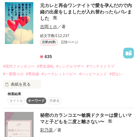
ハピエンではないので、ご注意ください
嶋香織の幼友達の相場紀子なども少し注目して

元カレと再会ワンナイトで愛を孕んだので内
いただけるのではないかな、と思っています。
緒の出産をしましたが入れ替わったらバレま
した
完
作品を読む
吉岡ミホ
／著
作品を読む
総文字数/112,237
228ページ
恋愛(純愛)
635
#現代ファンタジー
#男女逆転
#シングルマザー
#ワンナイトラブ
#一夜限りの
#男目線
#シークレットベビー
#ハッピーエンド
#切ない
表紙を見る
検索結果
･和久井杏子(わくいあんこ)29歳

タイトル
キーワード
作家名
シングルマザー

元カレとの一夜の関係でできた娘ひなを育てている。住宅メー
カーカスタマー勤務。

秘密のカランコエ〜敏腕ドクターは愛しいマ
マと子どもを二度と離さない〜
完
彩乃遥
／著
･森勢鷹也(もりせたかや)29歳

杏子の元カレ
