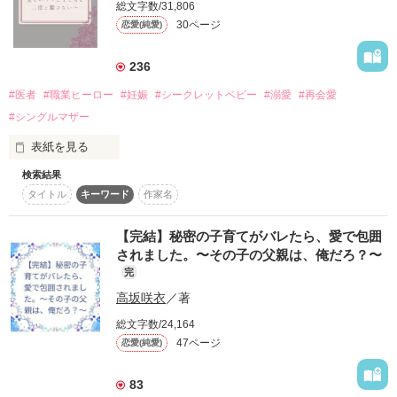
総文字数/31,806
4年間の海外研修を終え、フォースフォレストカンパニー海外
30ページ
恋愛(純愛)
事業部に戻ってきた。医療系商社森勢商事の後継者。

236
･和久井ひな(わくいひな)

#医者
#職業ヒーロー
#妊娠
#シークレットベビー
#溺愛
#再会愛
3歳になる杏子の娘。保育園の年少児。

#シングルマザー
表紙を見る
2023/10/27公開〜2023/11/16完結

検索結果
「宗一郎さんは優しいから。

🌸レビューありがとうございました🌸

タイトル
キーワード
作家名
どんな過去だろうと愛してくれると信じていた。

だから、何も言わずにあなたのもとを去ったの。

マイマイ。様

宗一郎さんの輝かしい未来の邪魔をしたくなかったから」 

泉南佳那　様

【完結】秘密の子育てがバレたら、愛で包囲
されました。〜その子の父親は、俺だろ？〜
☪︎┈┈┈┈┈┈‧✩‧┈┈┈┈┈┈┈☪︎

🌸感想ありがとうございました🌸

完
高坂咲衣
／著
清水茉奈(30)　Shimizu Mana

ピーチラビット様

訪問看護ステーションからんこえで働く

けんみいまま様

総文字数/24,164
訪問看護師。

47ページ
恋愛(純愛)
彩花を妊娠してから宗一郎に何も言わず

姿を消したのはワケがあって……？

83
作品を読む