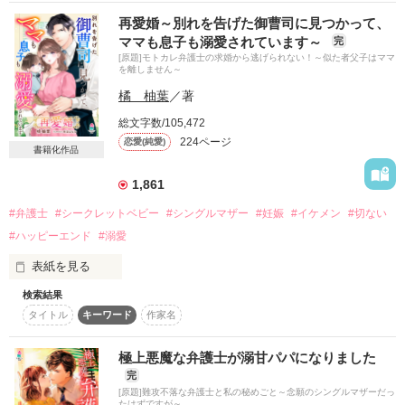
三人の

わちゃわちゃ・ラブラブ・バチバチ

再愛婚～別れを告げた御曹司に見つかって、
********************

の三角関係

ママも息子も溺愛されています～
完
小弓川 梓（こゆみかわ あずさ）（24歳）

[原題]モトカレ弁護士の求婚から逃げられない！～似た者父子はママ
果たして小さな恋の行方は？

を離しません～
カフェで働くシングルマザー。

娘の和を大切に育てている。

橘 柚葉
／著
2024年10月24日公開
総文字数/105,472
七瀬 和臣（ななせ かずおみ）（26歳）

224ページ
梓の高校時代の先輩。

恋愛(純愛)
書籍化作品
当時の生徒会長。

作品を読む
大学卒業後、警察に入り、SPとして活躍中。

1,861
和（のどか）（4歳）

#弁護士
#シークレットベビー
#シングルマザー
#妊娠
#イケメン
#切ない
2人の娘。

#ハッピーエンド
#溺愛
活発で社交的な性格。

表紙を見る
※設定年齢は初登場時のものです（時系列により前後あり）

検索結果
永江央太　３４歳

＊＊＊＊＊

タイトル
キーワード
作家名
女性には特にクールなヤリ手弁護士

※感想欄を一時的に閉じております※
小関真綾　２９歳

極上悪魔な弁護士が溺甘パパになりました
五歳の男の子のシングルマザー

完
[原題]難攻不落な弁護士と私の秘めごと～念願のシングルマザーだっ
央太からの熱烈なアプローチで、二人は付き合うことに。

たはずですが～