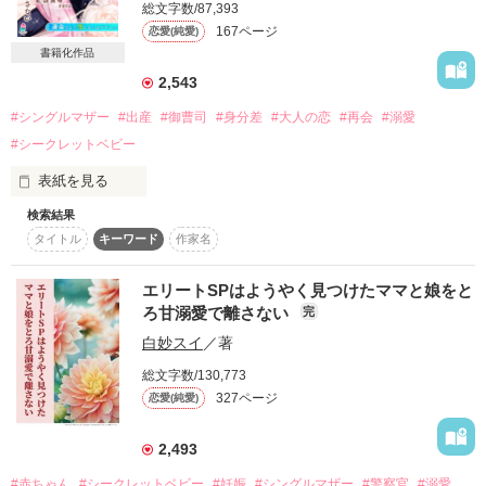
総文字数/87,393
詳しく検索
167ページ
恋愛(純愛)
書籍化作品
検索対象
2,543
タイトル
キーワード
作家名
表紙コメント
#シングルマザー
#出産
#御曹司
#身分差
#大人の恋
#再会
#溺愛
あらすじ
#シークレットベビー
表紙を見る
ジャンル
検索結果
三朝尊人　35歳

タイトル
キーワード
作家名
感想
×

エリートSPはようやく見つけたママと娘をと
ステータス
全て
完結
更新中
佐山沙月　27歳

ろ甘溺愛で離さない
完
白妙スイ
／著
作品の長さ
長編
中編
短編
5年前に別れてしまった2人の、運命的な再会の物語

総文字数/130,773
作品の長さについて
327ページ
恋愛(純愛)
＊＊＊＊

コンテスト
鮭ムニエルさん

2,493
超短編！フェチから始まる溺愛コンテスト
#赤ちゃん
#シークレットベビー
#妊娠
#シングルマザー
#警察官
#溺愛