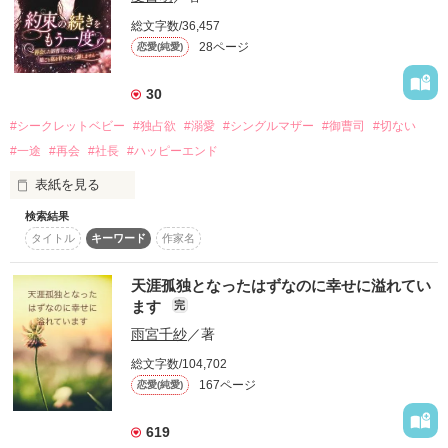
高校時代の元カレ。

総文字数/36,457
※こちら、既に完結したものに加筆修正を加えて新たに掲載し
28ページ
恋愛(純愛)
「シングルマザーなんだよね」

ています。大人向け作品なので夏目萌名義。

そう言った私を気にかけ

30
※表紙イラストは、にじジャーニーというアプリで生成したイ
助けてくれる彼の本意は――

メージ画像になります。

#シークレットベビー
#独占欲
#溺愛
#シングルマザー
#御曹司
#切ない
「決めた。俺、梓桜にアタックする」

#一途
#再会
#社長
#ハッピーエンド
※ あくまでもフィクションですので、その事を踏まえてお読み
「だから俺のこと、もう一度好きになってほしい」

いただければと思います。また、実在の人物・団体等とは一切
表紙を見る
関係ありません。
＊＊＊＊＊

検索結果
結婚を約束しながらも、ある事情によって引き裂かれてしまっ
オールラウンダーな消防職員

タイトル
キーワード
作家名
た二人。

使命感に燃える優秀な消防隊長

作品を読む
佐岡 大輝

それから四年後――シングルマザーとして幼い娘を育てる瀬戸  
Daiki Saoka

天涯孤独となったはずなのに幸せに溢れてい
和葉の前に、かつて愛した鳴海  湊が現れる。

×

ます
完
離婚した自分に自信を持てない

雨宮千紗
／著
湊は一人で頑張る和葉を放っておけずに何かと手を差し伸べる
それでも前を向きひたむきに頑張る

ようになり、もう二度と離したくない湊の一途な愛情に包まれ
塩沢 梓桜

総文字数/104,702
ながら和葉は止まっていた恋と向き合っていくも、彼女はある
Azusa Shiosawa

167ページ
恋愛(純愛)
秘密を抱えていて……。

＊＊＊＊＊

運命に引き裂かれた二人の甘く切ない再会ラブストーリー。
619
優しくて、爽やかで
