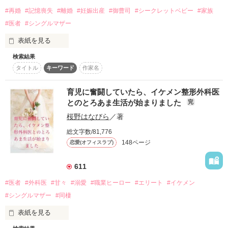
最後の希望で面接したのは、あの大型オフィスビル「八神グル
    レビューありがとうございました♡

#再婚
#記憶喪失
#離婚
#妊娠出産
#御曹司
#シークレットベビー
#家族
ープ」の管理者。

そこで働いている田中さんのご厚意で子連れOKで働けるよう
#医者
#シングルマザー
に。

表紙を見る
一から頑張ろうとしたら、そこに取締役社長の八神社長が現れ
て！？

検索結果
『愛してる』と抱き締めて来た彼は私の元夫らしい？？

作品を読む
タイトル
キーワード
作家名
田中さんと知り合いらしい。

部分的な記憶喪失に陥ったシングルマザー

しかも意外と子供の面倒見が良くて、すっかり息子も懐いてし
まう。

育児に奮闘していたら、イケメン整形外科医
神崎弥紗(ｶﾝｻﾞｷﾐｻ）三十一歳

とのとろあま生活が始まりました
完
『清友会総合病院』受付業務

桜野はなびら
／著
しかも思わないトラブルで八神社長が怪我をしていまう。

責任を感じた咲希だが……。

総文字数/81,776
×

思いがけないところで起きるオフィスラブ。

148ページ
恋愛(オフィスラブ)
元夫

611
桑原慧斗(ｸﾜﾊﾗｹｲﾄ）三十五歳

#医者
#外科医
#甘々
#溺愛
#職業ヒーロー
#エリート
#イケメン
注意。

大手不動産会社『インダストリー』東京支社支社長

#シングルマザー
#同棲
三人称になっております！

こちらは、以前の作品を加筆訂正しています。なので以前の作
表紙を見る
品は消去しました。
