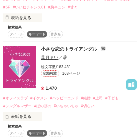
チャマさん

スターツ出版小説投稿サイト合同企画「1話からの長編大
#SP
#いいねチャンス01
#胸キュン
#甘々
賞」ベリーズカフェ会場
素敵なレビューをありがとうございます　<(_ _)>

表紙を見る
その他の条件
動画あり
コミックあり
検索結果
2025/1/20　手直しの上、再掲いたしました

タイトル
キーワード
作家名
＊＊＊＊

********************

すべては作者の妄想の産物です。

小さな恋のトライアングル
完
カフェで働く小弓川 梓は密かに出産したシークレットベビーの
誤字脱字、順次訂正してまいります<(_ _)>
葉月まい
／著
和を、シングルマザーとして育てていた。

総文字数/183,431
和の父親は高校時代の先輩・七瀬 和臣。

168ページ
恋愛(純愛)
作品を読む
愛し合って結ばれた梓と和臣だったが、ある事情で梓は和臣と
の別れを選んでいた。

1,470
しかし和が4歳になったあるとき、梓たちを探し当てた和臣が
#オフィスラブ
#イケメン
#ハッピーエンド
#結婚
#上司
#子ども
訪ねてきて……。

#シングルマザー
#ほのぼの
#いちゃいちゃ
#切ない
エリートSPに身も心も守られ、溺愛される幸せいっぱいの長編
表紙を見る
です。

検索結果
OL × 課長 × 保育園児

完結しました！

タイトル
キーワード
作家名
お付き合いいただきありがとうございました。
