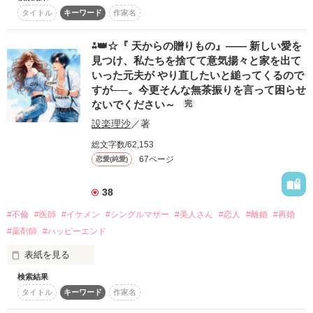
タイトル
キーワード
作家名
＊゜＊゜＊゜＊゜＊゜＊゜＊゜＊゜

箕輪　朱莉（31）

⁂👑☆『 天からの贈りもの』―― 新しい愛を
シングルマザー

見つけ、私たちを捨てて意気揚々と家を出て
内科クリニック勤務

いった元夫が やり直したいと縋ってくるので
すが──。今更そんな無茶振りを言って困らせ
新藤　隼人（30）

ないでください～
完
小児科医

朱莉を溺愛している

設楽理沙
／著
総文字数/62,153
67ページ
恋愛(純愛)
＊゜＊゜＊゜＊゜＊゜＊゜＊゜＊゜

ukocoさん

38
菊梛さん

#不倫
#医師
#イケメン
#シングルマザー
#美人さん
#恋人
#離婚
#再婚
レビューありがとうございます(*'ω'*)！

#薬剤師
#ハッピーエンド
＊゜＊゜＊゜＊゜＊゜＊゜＊゜＊゜

表紙を見る
検索結果
2022年12月1日

大まかには六田亜矢子と嶋香織との2つの物語から

諸事情によりファン限定にいたしました

タイトル
キーワード
作家名
構成されています。

非公開になる可能性もあります
