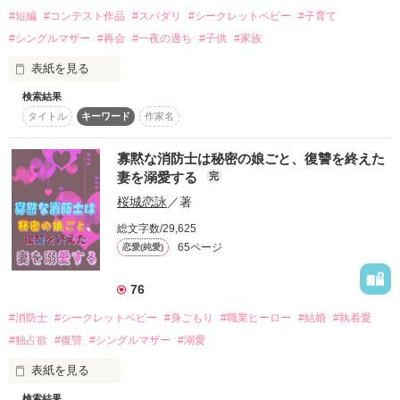
矢越宗一郎(34)　Yagoshi Soichiro

#短編
#コンテスト作品
#スパダリ
#シークレットベビー
#子育て
産科医。

両親ともに医者でエリート中のエリート。

#シングルマザー
#再会
#一夜の過ち
#子供
#家族
茉奈のことを忘れられずにいる。

表紙を見る
清水彩花(3) 　しみず あやか

検索結果
茉奈の娘。元気で可愛らしい女の子。

タイトル
キーワード
作家名
ママとパパがだいすき。

「その子は……もしかして俺の子供か？」

寡黙な消防士は秘密の娘ごと、復讐を終えた
　シングルマザーとして生きてきた私の前に現れた一人の男
妻を溺愛する
完
性。

桜城恋詠
／著
　その人は、子供を見てそう言ってきた。

ワケあってシングルマザーの茉奈。

彼女にとって子育ては幸せそのものだが、

総文字数/29,625
「何言ってるんですか？……違います」

母としての強さの裏には、不安と孤独もあった。

65ページ
恋愛(純愛)
　再会するつもりもなかったし、もう会うつもりもなかったの
そんな茉奈の前に現れたのは、

に……。

76
かつて愛し合いながらも

別れを選んだ男性――産婦人科医の宗一郎。

#消防士
#シークレットベビー
#身ごもり
#職業ヒーロー
#結婚
#執着愛
「忘れたとは言わせない。……その子は、あの時出来た子供な
再会をきっかけに止まっていた

んだろ？」

#独占欲
#復讐
#シングルマザー
#溺愛
ふたりの時間が動き出す。

「俺はもう二度と離さない」と

表紙を見る
　どうして……。どうして神様は、私たちを引き合わせたのだ
まっすぐに告げる彼に、心の奥に閉じ込めていた感情が

ろうか。

少しずつ揺り起こされていく……。

検索結果