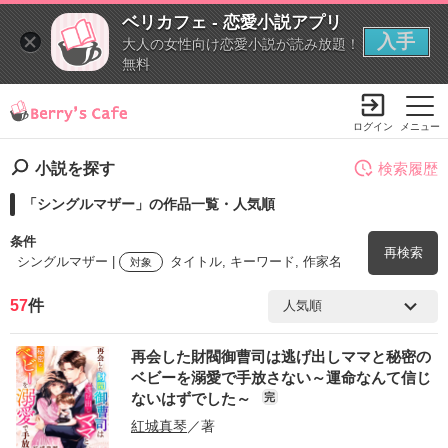
ベリカフェ - 恋愛小説アプリ
入手
大人の女性向け恋愛小説が読み放題！
無料
ログイン
メニュー
小説を探す
検索履歴
「シングルマザー」の作品一覧・人気順
条件
再検索
シングルマザー |
タイトル, キーワード, 作家名
対象
57
件
検索ワード
再会した財閥御曹司は逃げ出しママと秘密の
を含む
ベビーを溺愛で手放さない～運命なんて信じ
ないはずでした～
完
を除く
紅城真琴
／著