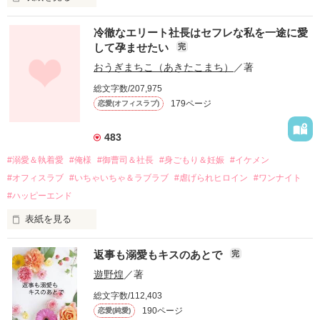
冷徹なエリート社長はセフレな私を一途に愛
して孕ませたい
完
幼なじみの哲平に淡い恋心を抱いていた美桜。

おうぎまちこ（あきたこまち）
／著
しかし、ある出来事をきっかけに二人の関係は壊れてしまう。

総文字数/207,975
関係修復もできないまま、美桜は両親の離婚によって

179ページ
恋愛(オフィスラブ)
引っ越すことになり、哲平とも離れ離れになった。

それから約十二年後。

483
過去の傷から、二度と会いたくないと思っていた哲平に

#溺愛＆執着愛
#俺様
#御曹司＆社長
#身ごもり＆妊娠
#イケメン
運命のような再会を果たす。

#オフィスラブ
#いちゃいちゃ＆ラブラブ
#虐げられヒロイン
#ワンナイト
そして、ひょんなことから

#ハッピーエンド
酔った勢いで一夜を共にしてしまった。

表紙を見る
さらに、美桜が初めてだと知った哲平は

『責任をとる、結婚しよう』と真っ直ぐに告げてきた。

　おかしな噂を流されて前の職場でうまくいかなかった梅田美
戸惑う美桜とは裏腹に、好きという気持ちを隠すことなく

返事も溺愛もキスのあとで
完
桜は、海外で傷心旅行をしていたところ、日本人美青年と出会
甘やかしてくる。

い、酒の勢いもあり一夜限りの関係となる。

遊野煌
／著
　帰国後、美桜は新しい職場でワンナイトした美青年と再会。
そんなある日、哲平は美桜がストーカー被害に

総文字数/112,403
なんと彼の正体は、とある財閥御曹司にも関わらず、一族を離
遭っていることを知る。

190ページ
恋愛(純愛)
れて起業した新進気鋭の実業家、社内でも冷徹だと評判な社長