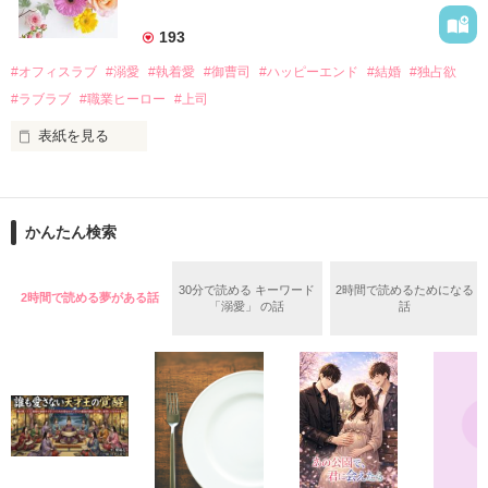
美桜を守るため、哲平は同居を提案してきて――。

――御影恭司その人だったのだ――！

　なぜか恭司から飼い猫の世話係を命じられた美桜は、猫の世
193
話を口実にしばしば呼び出された上、二人はいわゆる身体だけ
夏木美桜(なつきみお)

#オフィスラブ
#溺愛
#執着愛
#御曹司
#ハッピーエンド
#結婚
#独占欲
✕

#ラブラブ
#職業ヒーロー
#上司
鳴海哲平 (なるみてっぺい)

表紙を見る
作品を読む
止まっていたはずの二人の時間が、再び動き出す。

舞川雛子（26）は大手お菓子メーカー、三日月製菓コーポレー
再会から始まる、溺愛ラブ。

ションの企画戦略室で働いている。

また雛子には2年前から付き合いはじめ、半年前から同棲を始
2026.6.5～2026.7.25

かんたん検索
めた、同期で恋人の石垣守（26）がいるのだが、後輩の姫原由
羅（24）との浮気が発覚した上、いつのまにか元カノにされて
いた。

30分で読める キーワード
2時間で読めるためになる
2時間で読める夢がある話
守と由羅から『便利屋雛子』と馬鹿にされ、一人こっそり泣い
「溺愛」 の話
話
＊以前、公開していた話の改稿版です＊

ていた雛子に、企画戦略室の上司である雪瀬鷹哉（29）が
『──俺と結婚してくれないか』といきなりプロポーズをしてき
た上、同居まで提案してきて──？

鷹哉『宜しくな、俺の雛子』🦅

雛子『俺の……ひぃ、雛子？！！！』🐥

作品を読む
シゴデキで冷徹な上司が見せる素顔は、なぜか想像以上に甘く
て……🐥💓🦅
