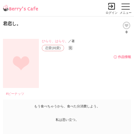
ログイン
メニュー
君恋し。
0
ひらり、はらり。
／著
恋愛(純愛)
完
作品情報
#ピーナッツ
もう食べちゃうから、食べた分消費しよう。
私は思い立つ。