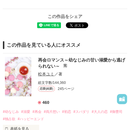
この作品をシェア
この作品を見ている人にオススメ
再会ロマンス～幼なじみの甘い溺愛から逃げ
られない～
完
松本ユミ
／著
総文字数/144,360
245ページ
恋愛(純愛)
460
#幼なじみ
#溺愛
#再会
#両片想い
#初恋
#スパダリ
#大人の恋
#御曹司
#独占欲
#ハッピーエンド
表紙を見る