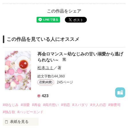
この作品をシェア
この作品を見ている人にオススメ
再会ロマンス～幼なじみの甘い溺愛から逃げ
られない～
完
松本ユミ
／著
総文字数/144,360
245ページ
恋愛(純愛)
423
#幼なじみ
#溺愛
#再会
#両片想い
#初恋
#スパダリ
#大人の恋
#御曹司
#独占欲
#ハッピーエンド
表紙を見る