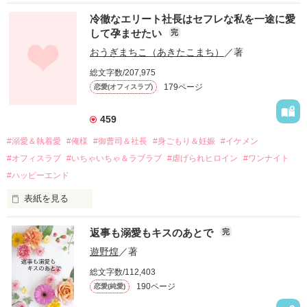
冷徹なエリート社長はセフレな私を一途に愛
して孕ませたい
完
幼なじみの哲平に淡い恋心を抱いていた美桜。

おうぎまちこ（あきたこまち）
／著
しかし、ある出来事をきっかけに二人の関係は壊れてしまう。

総文字数/207,975
関係修復もできないまま、美桜は両親の離婚によって

179ページ
恋愛(オフィスラブ)
引っ越すことになり、哲平とも離れ離れになった。

それから約十二年後。

459
過去の傷から、二度と会いたくないと思っていた哲平に

#溺愛＆執着愛
#俺様
#御曹司＆社長
#身ごもり＆妊娠
#イケメン
運命のような再会を果たす。

#オフィスラブ
#いちゃいちゃ＆ラブラブ
#虐げられヒロイン
#ワンナイト
そして、ひょんなことから

#ハッピーエンド
酔った勢いで一夜を共にしてしまった。

表紙を見る
さらに、美桜が初めてだと知った哲平は

『責任をとる、結婚しよう』と真っ直ぐに告げてきた。

　おかしな噂を流されて前の職場でうまくいかなかった梅田美
戸惑う美桜とは裏腹に、好きという気持ちを隠すことなく

返事も溺愛もキスのあとで
完
桜は、海外で傷心旅行をしていたところ、日本人美青年と出会
甘やかしてくる。

い、酒の勢いもあり一夜限りの関係となる。

遊野煌
／著
　帰国後、美桜は新しい職場でワンナイトした美青年と再会。
そんなある日、哲平は美桜がストーカー被害に

総文字数/112,403
なんと彼の正体は、とある財閥御曹司にも関わらず、一族を離
遭っていることを知る。

190ページ
恋愛(純愛)
れて起業した新進気鋭の実業家、社内でも冷徹だと評判な社長
美桜を守るため、哲平は同居を提案してきて――。

――御影恭司その人だったのだ――！
