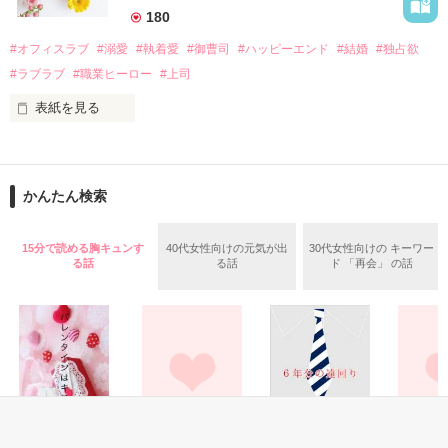
　なぜか恭司から飼い猫の世話係を命じられた美桜は、猫の世
180
話を口実にしばしば呼び出された上、二人はいわゆる身体だけ
夏木美桜(なつきみお)

#オフィスラブ
#溺愛
#執着愛
#御曹司
#ハッピーエンド
#結婚
#独占欲
✕

#ラブラブ
#職業ヒーロー
#上司
鳴海哲平 (なるみてっぺい)

表紙を見る
作品を読む
止まっていたはずの二人の時間が、再び動き出す。

舞川雛子（26）は大手お菓子メーカー、三日月製菓コーポレー
再会から始まる、溺愛ラブ。

ションの企画戦略室で働いている。

また雛子には2年前から付き合いはじめ、半年前から同棲を始
2026.6.5～2026.7.25

かんたん検索
めた、同期で恋人の石垣守（26）がいるのだが、後輩の姫原由
羅（24）との浮気が発覚した上、いつのまにか元カノにされて
いた。

15分で読める胸キュンす
40代女性向けの元気が出
30代女性向けの キーワー
守と由羅から『便利屋雛子』と馬鹿にされ、一人こっそり泣い
る話
る話
ド 「再会」 の話
＊以前、公開していた話の改稿版です＊

ていた雛子に、企画戦略室の上司である雪瀬鷹哉（29）が
『──俺と結婚してくれないか』といきなりプロポーズをしてき
た上、同居まで提案してきて──？

鷹哉『宜しくな、俺の雛子』🦅

雛子『俺の……ひぃ、雛子？！！！』🐥

作品を読む
シゴデキで冷徹な上司が見せる素顔は、なぜか想像以上に甘く
て……🐥💓🦅
