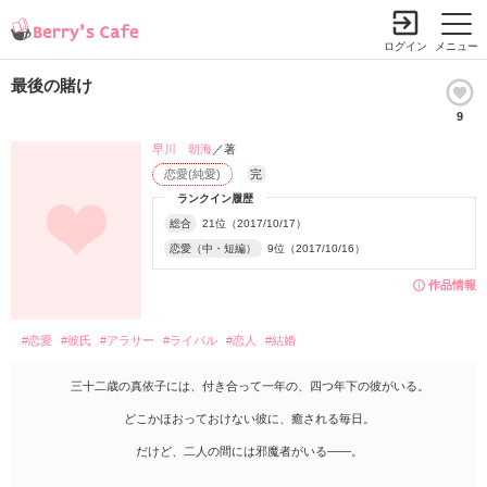
ログイン
メニュー
最後の賭け
9
早川 朝海
／著
恋愛(純愛)
完
ランクイン履歴
総合
21位（2017/10/17）
恋愛（中・短編）
9位（2017/10/16）
作品情報
#恋愛
#彼氏
#アラサー
#ライバル
#恋人
#結婚
三十二歳の真依子には、付き合って一年の、四つ年下の彼がいる。
どこかほおっておけない彼に、癒される毎日。
だけど、二人の間には邪魔者がいる――。