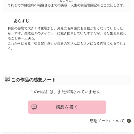
るように、
それまでの目標約20kg痩せるまでの美容・人生の実話奮闘記をここに記します。
あらすじ
持病の影響で大きく体重増加し、外見にも内面にも自信が無くなってしまった
私、すず。失敗続きのダイエットに飽き飽きしていたすずだが、また生まれ変わ
ることを一大決心。
これから始まる『楊貴妃計画』が読者の皆さんにもタメになる内容になるでしょ
う。
この作品の感想ノート
この作品には、まだ投稿されていません。
感想を書く
感想ノートについて