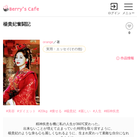
ログイン
メニュー
楊貴妃奮闘記
0
orange
／著
実用・エッセイ(その他)
作品情報
#美容
#ダイエット
#20kg
#痩せる
#楊貴妃
#麗しい
#人生
#精神疾患
精神疾患を機に私の人生が360℃変わった。
出来ないことが増えて止まっていた時間を取り戻すように、
楊貴妃のような身も心も麗しくなれるように、生まれ変わって素敵な自分になれ