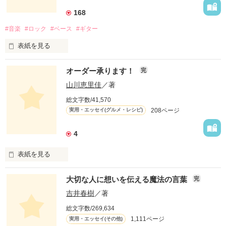
168
#音楽
#ロック
#ベース
#ギター
表紙を見る
オーダー承ります！
完
山川恵里佳
／著
どういうふうに生きるとかはあまり考えていなかったよ。

総文字数/41,570
208ページ
実用・エッセイ(グルメ・レシピ)
自分が楽しいこと、好きなことだけやってきたね。

4
この物語は自分の体験をもとに綴ったフィクションです。

表紙を見る
「オーダー承ります！」は、

大切な人に想いを伝える魔法の言葉
完
お昼のTV番組『ありがとッ！』（テレビ神奈川）

にて、山川恵里佳さんがオススメの料理を

吉井春樹
／著
紹介する人気コーナー。

総文字数/269,634
毎週番組への問い合わせが絶えないという、

作品を読む
1,111ページ
実用・エッセイ(その他)
この話題のレシピを山川さんが
