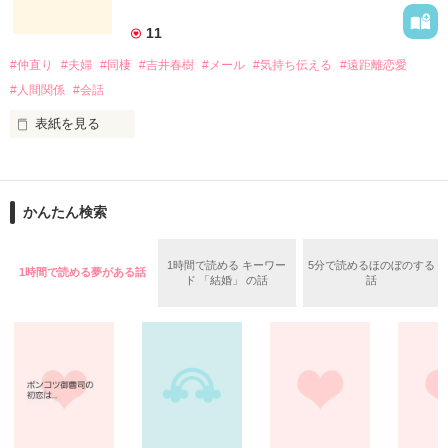
「Berry's Cafe」で連載します！

11
身近な食材を使用したメニューには、

#仲直り
#夫婦
#同棲
#吉井春樹
#メール
#気持ち伝える
#遠距離恋愛
いつもの一品として気軽に取り入れられる

簡単便利なアイデアが満載。

#人間関係
#会話
しかも「Berry's Cafe」限定で、

ご主人・おさるさんの感想や、

表紙を見る
お子さんの反応も聞けちゃうので、

大切なあの人に食べさせたい時の

コピーライターとして徹夜つづきの日々を過ごすかたわら、妻
参考にもぜひどうぞ！
へのメッセージを書きつづっていたブログが人気となり、 多く
かんたん検索
の女性読者の共感を呼んだことで『しあわせが、しあわせを、
みつけてきた。』で2004年に作家デビューした吉井春樹さん。

作品を読む
1時間で読める キーワー
5分で読めるほのぼのする
1時間で読める夢がある話
この作品は吉井さん直伝の、気持ちをもっと上手に伝える、こ
ド 「結婚」 の話
話
とばの幸せな使い方ガイド。

「ありがとう」「すきです」「ごめんなさい」「だいじょう
ぶ」「よくできました」など、大切な誰かに感謝や好意、励ま
しのメッセージを伝える小さなテクニックについて解説すると
ともに、その言葉を用いることで自分自身を見つめるきっかけ
も促してくれる、「気持ちの伝え方」「自分らしさの磨き方」