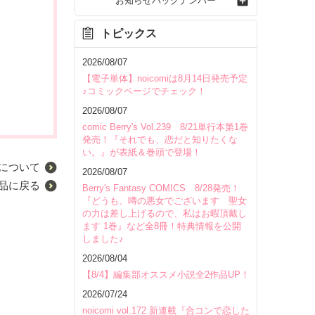
お知らせバックナンバー
トピックス
2026/08/07
【電子単体】noicomiは8月14日発売予定
♪コミックページでチェック！
2026/08/07
comic Berry's Vol.239 8/21単行本第1巻
発売！『それでも、恋だと知りたくな
い。』が表紙＆巻頭で登場！
について
2026/08/07
品に戻る
Berry's Fantasy COMICS 8/28発売！
『どうも、噂の悪女でございます 聖女
の力は差し上げるので、私はお暇頂戴し
ます 1巻』など全8冊！特典情報を公開
しました♪
2026/08/04
【8/4】編集部オススメ小説全2作品UP！
2026/07/24
noicomi vol.172 新連載『合コンで恋した