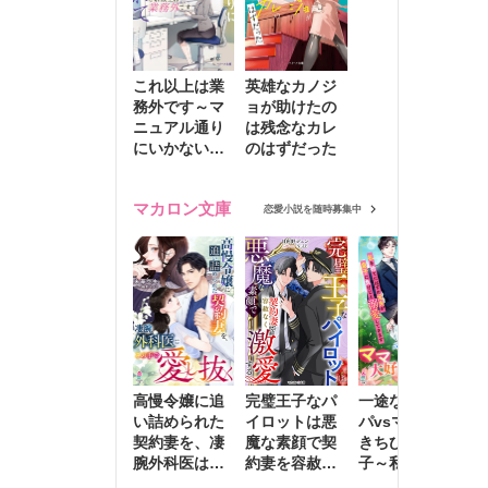
これ以上は業
英雄なカノジ
務外です～マ
ョが助けたの
ニュアル通り
は残念なカレ
にいかない彼
のはずだった
に無難な日々
を崩されて～
マカロン文庫
恋愛小説を随時募集中
高慢令嬢に追
完璧王子なパ
一途な社長パ
執
い詰められた
イロットは悪
パvsママ大好
士
契約妻を、凄
魔な素顔で契
きちびっこ息
偽
腕外科医はこ
約妻を容赦な
子～私を捨て
情
の手で愛し抜
く激愛する
たはずの元夫
堕