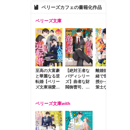
ベリーズカフェの書籍化作品
ベリーズ文庫
至高の大富豪
離婚前夜に内
冷
【絶対王者な
と華麗なる逆
緒で世継ぎを
や
バディシリー
転婚【ベリー
授かったら～
生
ズ】曲者な財
ズ文庫溺愛ア
策士な御曹司
を
閥御曹司、笑
ンソロジー】
はママとベビ
～
顔の圧で契約
ーを執愛で守
つ
妻を攻め立て
ベリーズ文庫with
り離さない～
様
激烈愛で貫く
し