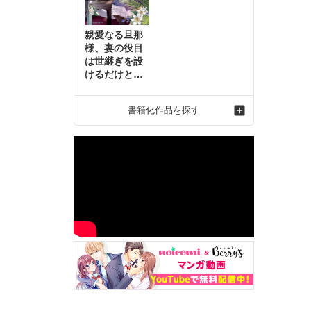
親愛なる旦那
様、妻の役目
は世継ぎを設
けるだけと聞
いておりまし
たが～虐げら
書籍化作品を探す
れ才女の幸せ
な結婚～2