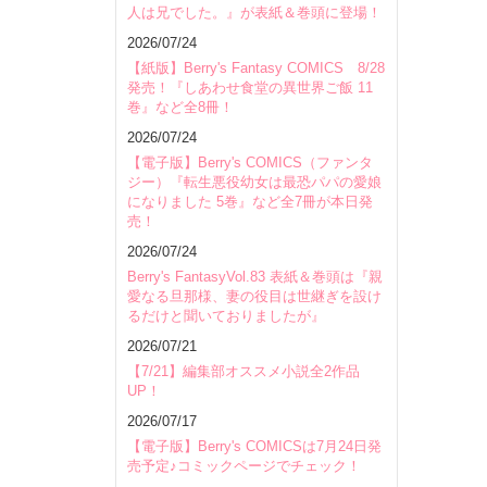
人は兄でした。』が表紙＆巻頭に登場！
2026/07/24
【紙版】Berry's Fantasy COMICS 8/28
発売！『しあわせ食堂の異世界ご飯 11
巻』など全8冊！
2026/07/24
【電子版】Berry's COMICS（ファンタ
ジー）『転生悪役幼女は最恐パパの愛娘
になりました 5巻』など全7冊が本日発
売！
2026/07/24
Berry's FantasyVol.83 表紙＆巻頭は『親
愛なる旦那様、妻の役目は世継ぎを設け
るだけと聞いておりましたが』
2026/07/21
【7/21】編集部オススメ小説全2作品
UP！
2026/07/17
【電子版】Berry's COMICSは7月24日発
売予定♪コミックページでチェック！