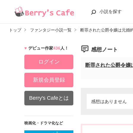
小説を探す
トップ
ファンタジー小説一覧
断罪された公爵令嬢は元婚
デビュー作家
436
人！
感想ノート
ログイン
断罪された公爵令嬢
新規会員登録
Berry's Cafeとは
感想はありません
映画化・ドラマ化など