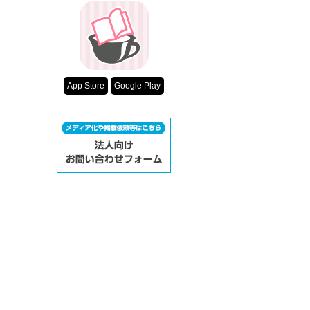
App Store
Google Play