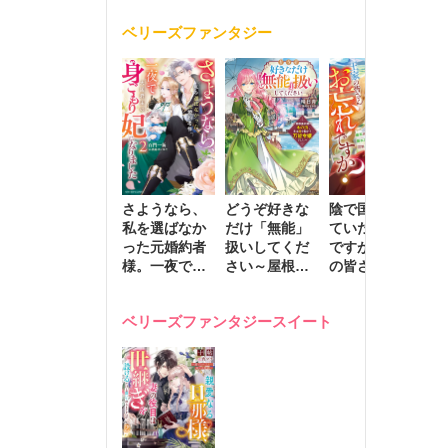
く
が息子に負け
ベリーズファンタジー
じと溺愛して
きます～
さようなら、
どうぞ好きな
陰で国を支え
転
私を選ばなか
だけ「無能」
ていたのは私
と
った元婚約者
扱いしてくだ
ですが、王家
っ
様。一夜で大
さい～屋根裏
の皆さんお忘
国
国君主の身ご
部屋の本の
れですか？～
に
もり妃になり
虫、実は国を
追放された隠
不
ベリーズファンタジースイート
ました２
動かす万能令
れ才女の辺境
保
嬢でした～
スローライフ
で
計画～
能
し