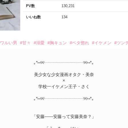
PV数
130,231
いいね数
134
#ワルい男
#甘々
#溺愛
#胸キュン
#ベタ惚れ
#イケメン
#ツン
｡*⑅୨୧┈┈┈┈┈┈┈┈┈୨୧⑅*｡
美少女な少女漫画オタク・美奈
×
学校一イケメン王子・さく
｡*⑅୨୧┈┈┈┈┈┈┈┈┈୨୧⑅*｡
「安藤――安藤って安藤美奈？」