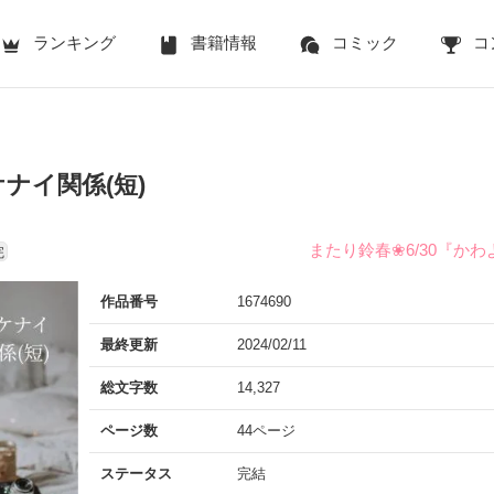
ランキング
書籍情報
コミック
コ
ナイ関係(短)
またり鈴春❀6/30『か
完
作品番号
1674690
最終更新
2024/02/11
総文字数
14,327
ページ数
44ページ
ステータス
完結