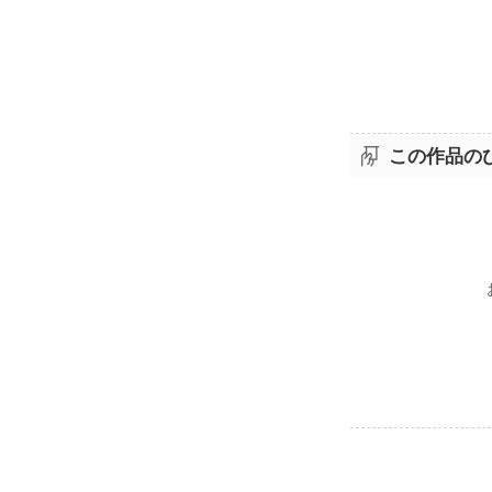
この作品の