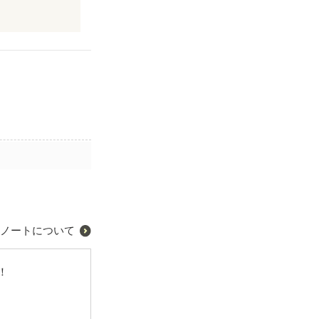
ノートについて
！