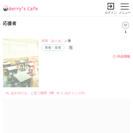
ログイン
メニュー
応援者
1
有亜〔ありあ〕
／著
青春・友情
完
作品情報
#しあわせだな、と思う瞬間
#夢
#いいねチャンス01