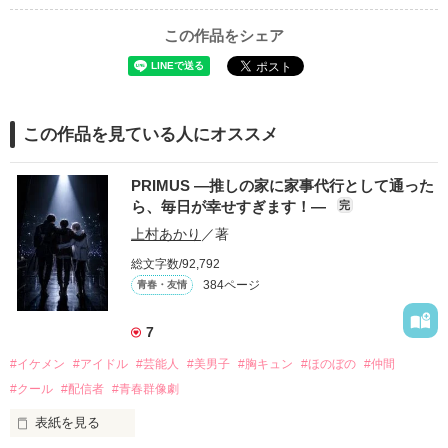
この作品をシェア
この作品を見ている人にオススメ
PRIMUS ―推しの家に家事代行として通った
ら、毎日が幸せすぎます！―
完
上村あかり
／著
総文字数/92,792
384ページ
青春・友情
7
#イケメン
#アイドル
#芸能人
#美男子
#胸キュン
#ほのぼの
#仲間
#クール
#配信者
#青春群像劇
表紙を見る