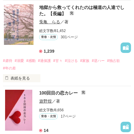
推しは画面の向こうにいるはずだったのに、仕事先で毎日会っ
地獄から救ってくれたのは極道の人達でし
ています。

た。【長編】
完
不器用でも努力を諦めない赤。

兎亀 らる
／著
無口で頼れる黒。

総文字数/81,452
天才肌で笑顔が眩しい白。

301ページ
青春・友情
三人の姿に勇気をもらい、「私も一歩踏み出してみたい」と思
えるようになった。

1,239
#虐待
#溺愛
#感動
#過保護
#甘々
#泣ける
#家族
#逆ハー
#独占欲
#年の差
　　　恋、友情、夢、そして成長。

　　　　笑って、ときどき泣ける。

表紙を見る
　　　　　　〜青春群像劇〜

100回目の恋カレー
完
｢全部あんたのせいよ｣

『──のせいじゃないよ』

遊野煌
／著
総文字数/8,656
17ページ
青春・友情
｢なんであんたが生きてんのよ｣

作品を読む
『生きていてくれてありがとう』

14