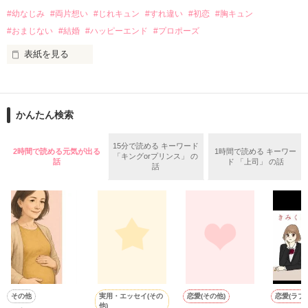
#幼なじみ
#両片想い
#じれキュン
#すれ違い
#初恋
#胸キュン
｢あんたなんか産まなきゃ良かった｣

『産まれてきてくれてありがとう』

#おまじない
#結婚
#ハッピーエンド
#プロポーズ
表紙を見る
｢あんたさえ居なければ·····｣

『ねぇ、恋カレーって知ってる？』

『──が居てくれたから俺たちは·····』

──『ん？　恋カレー？』

かんたん検索
『うん。恋カレーを100回たべたら、好きな人が自分のこと好
きになっちゃうんだって』

両親から虐待を受け感情を知らない女の子と

15分で読める キーワード
2時間で読める元気が出る
1時間で読める キーワー
「キングorプリンス」 の
話
ド 「上司」 の話
話
これは好きなアイツに好きだよって言えない、臆病な私の初恋
その女の子に感情を教える極道達との物語。

と恋のおまじないの話。

泣き方も、笑い方も、助けの求め方も、何も知らなかった。

※表紙はフリー素材です。コンテスト用に既存作を改稿しまし
でもみんなが教えてくれた。

た。
実用・エッセイ(その
その他
恋愛(その他)
恋愛(ラブ
他)