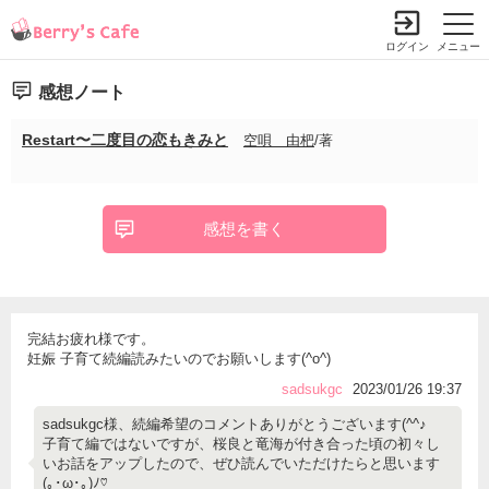
ログイン
メニュー
感想ノート
Restart〜二度目の恋もきみと
空唄 由杷
/著
感想を書く
完結お疲れ様です。
妊娠 子育て続編読みたいのでお願いします(^o^)
sadsukgc
2023/01/26 19:37
sadsukgc様、続編希望のコメントありがとうございます(^^♪
子育て編ではないですが、桜良と竜海が付き合った頃の初々し
いお話をアップしたので、ぜひ読んでいただけたらと思います
(｡･ω･｡)ﾉ♡