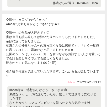
作者からの返信 2023/02/01 10:45
空唄先生⋈♡*｡ﾟ⋈♡*｡ﾟ⋈♡*｡ﾟ
Xmasに更新ありがとうございます🎄✨
空唄先生の作品が大好きです♡
実は今日も読み返しては泣いたりホッコリしたりドキドキしたり…
余韻に浸っておりました。
竜海さんの桜良ちゃんへの真っ直ぐな愛に感動です。「もう一度俺
に恋してほしい」素敵だなと思いましたꊛᱸ❅ ꊛᱸ❅
公園のシーンは、ハンバーガーを食べながらお話する2人が可愛いく
て会話も楽しそうでとても愛しくなりました。
続きがとても気になります(ꕤ ॑꒳ ॑*)
引き続き何度も読ませていただきます。これからも応援しています
✨
ribbon
2022/12/25 23:12
ribbon様✮ご感想ありがとうございます😊
素敵なメッセージに読んでいたら、嬉しくて泣きそうになりま
した(TT)
なんだかクリスマスプレゼントを貰ったような気分です🎁