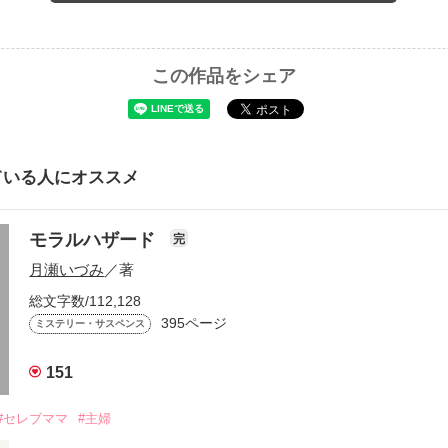
この作品をシェア
ている人にオススメ
モラルハザード
完
月瀬いづみ
／著
総文字数/112,128
395ページ
ミステリー・サスペンス
151
#セレブママ
#主婦