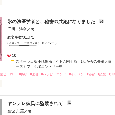
まる自由が丘のカフェで

氷の法医学者と、秘密の共犯になりました
完
捕まる。

千明 詩空
／著
総文字数/81,971
103ページ
ミステリー・サスペンス
飾り、有名な幼児教室に通う女に

10
スターツ出版小説投稿サイト合同企画「1話からの長編大賞
あったのか？

ーズカフェ会場エントリー中
職業ヒーロー
#俺様
#医者
#ハッピーエンド
#イケメン
#秘密
#恋愛
#刑
説投稿サイト合同企画「第2回1話だけ大賞」編集部おすすめ作品
った、奈美、杏子、真琴。

ヤンデレ彼氏に監禁されて
完
作品を読む
空波 刻羅
／著
育てのことや日常のことをブログに綴っていくが
