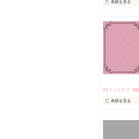
表紙を見る
セレブママが集
ある女が警察に
なぜ？

自分も子供も着
いったい、何が
#オフィスラブ
#
表紙を見る
スターツ出版小
幼児教室で出会
３人は日々の子