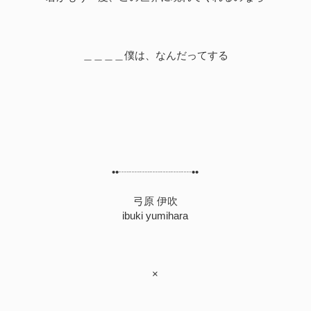
＿＿＿＿僕は、なんだってする
••┈┈┈┈┈┈┈••
弓原 伊吹
ibuki yumihara
×