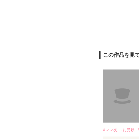
この作品を見
#ママ友
#お受験