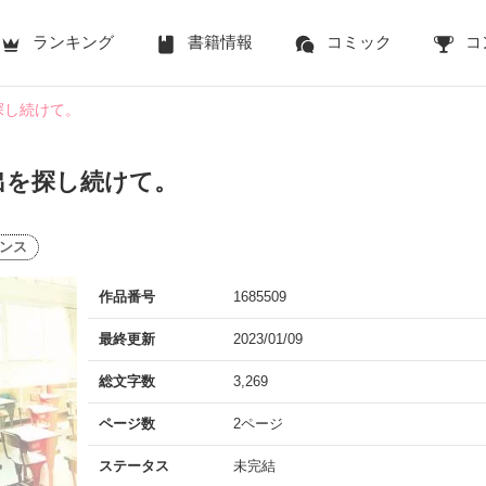
ランキング
書籍情報
コミック
コ
探し続けて。
出を探し続けて。
ンス
作品番号
1685509
最終更新
2023/01/09
総文字数
3,269
ページ数
2ページ
ステータス
未完結