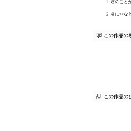
１.君のこと
２.君に罪な
この作品の
この作品の