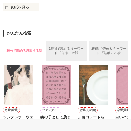
表紙を見る
「っうるさい！俺の近くに寄ってくんな」

その学生寮は、

３０歳女公爵。

住めば都の

すっかり婚期を逃したものの

かんたん検索
「女に公爵が務まるものか」

”蘭藤荘”（ﾗﾝﾄｳｿｳ）　

どんなに冷たくされても

「行き遅れのばばぁだが結婚してやってもいい」

と、ろくでもない縁談は後を絶たない。

1時間で読める キーワー
2時間で読める キーワー
30分で読める感動する話
ド 「俺様」 の話
ド 「結婚」 の話
結婚して世継ぎを産むことを考えるのはやめました。

だが、蘭藤荘は

私は藤くんが大好きなんです。

公爵家存続ためを思ってという言葉も聞き空きました。

変態のスペシャリストの集まる

養子を迎えれば、問題ないですよね？

最恐の学生寮であった。

養子候補として執事連れてきた子どもは思ったより大きな子供
読者数378名100万PV突破(2015.05.12)

でした。

読者数668名200万PV突破(2015.06.18) 

読者数819名300万PV突破(2015.07.30)

俺　の　新　し　い　生　活、

読者数960名400万PV突破(2015.09.06)

１８歳熟女好きと３０歳の女公爵が織りなすコメディ！
読者数1104名500万PV突破(2015.11.09)

恋愛(純愛)
ファンタジー
恋愛(その他)
恋愛(純愛)
大　丈　夫　な の

読者数1280名600万PV突破(2016.02.22)

シンデレラ・ウェ
妾の子として蔑ま
チョコレートを一
白いパン
読者数1434名700万PV突破(2016.04.20) 

ディング
れ、挙句の果てに
緒に 〜それぞれ
ンデレラ
だ　ろ　う　か　！？

読者数1585名800万PV突破(2016.09.27)

作品を読む
は殺人鬼と呼ばれ
のバレンタイン〜
秋元ちなみ／著
あいら／
読者数1799名900万PV突破(2016.12.31)
