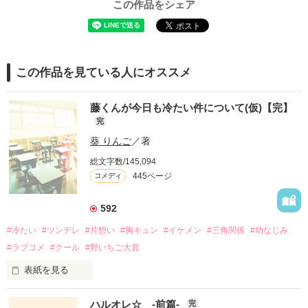
この作品をシェア
この作品を見ている人にオススメ
藤くんが今日も冷たい件について(仮)【完】
完
葵 りんご
／著
総文字数/145,094
445ページ
コメディ
592
#冷たい
#ツンデレ
#片想い
#胸キュン
#イケメン
#三角関係
#幼なじみ
#ラブコメ
#クール
#野いちご大賞
表紙を見る
ハルオレ☆ -前篇-
完