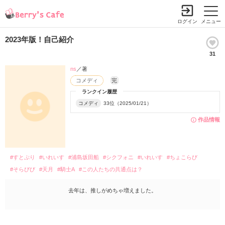
ログイン
メニュー
2023年版！自己紹介
31
ns
／著
コメディ
完
ランクイン履歴
コメディ
33位（2025/01/21）
作品情報
#すとぷり
#いれいす
#浦島坂田船
#シクフォニ
#いれいす
#ちょこらび
#そらびび
#天月
#騎士A
#この人たちの共通点は？
去年は、推しがめちゃ増えました。