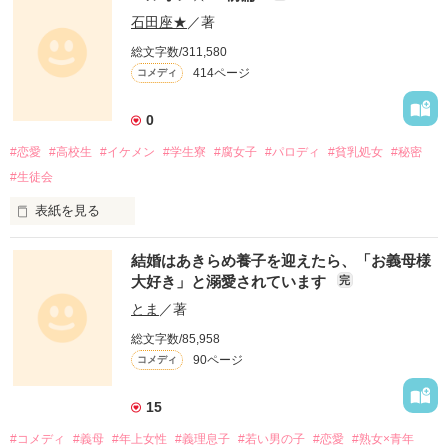
「藤く〜ん」

石田座★
／著
総文字数/311,580
414ページ
コメディ
「……」

0
#恋愛
#高校生
#イケメン
#学生寮
#腐女子
#パロディ
#貧乳処女
#秘密
#生徒会
「ねぇ、藤く〜ん！」

表紙を見る
｡o○ﾟ+.(☆)ﾟ+.○o。｡o○ﾟ+.(☆)ﾟ

結婚はあきらめ養子を迎えたら、「お義母様
大好き」と溺愛されています
完
「……」

とま
／著
俺の名前は遠山遥。

総文字数/85,958
90ページ
コメディ
高校３年の春。

俺はとある事情で

「ねぇねぇ〜、藤く〜ん！」

少し変わった学生寮で

15
生活することになった。

#コメディ
#義母
#年上女性
#義理息子
#若い男の子
#恋愛
#熟女×青年