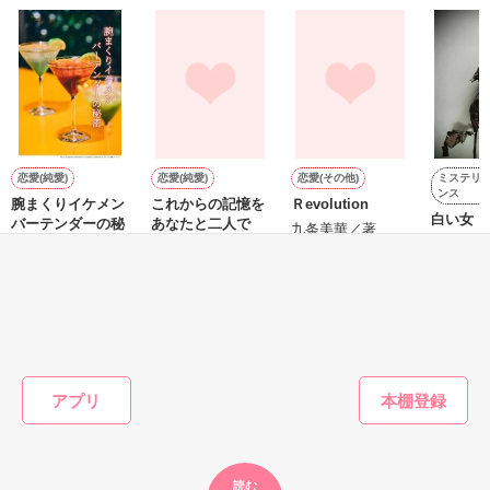
たっぷりと愛された朝、

彼の名刺を見た澪はその正体に気づいてしまい、

さよならを決意するが……

九条グループ御曹司 副社長

九条 慶都(くじょう けいと) 31歳

――ねぇ澪。

必ず君をその気にさせてみせる。

                  ×

絶対に君と結婚するよ――

ミステリ
恋愛(純愛)
恋愛(純愛)
恋愛(その他)
化粧品メーカー itidouの長女 保育士

ンス
腕まくりイケメン
これからの記憶を
Ｒevolution
一堂 彩葉(いちどう いろは) 25歳

＝＝＝＝＝＝＝＝＝＝＝＝＝＝＝＝

白い女
バーテンダーの秘
あなたと二人で
次期社長　30歳

九条美華／著
密
遊野煌／
輪道 瑠璃／著
千堂　柊一朗（せんどう　しゅういちろう）

はなさん様、kakeyume様、★mizu★様

杏莉光音／著
t
×

さとみっち様、マイマイ様、泉南佳那様

会社員　27歳

嬉しいレビューをいただき、本当にありがとうございます😊

立花　澪（たちばな　みお）

返信は感想ノートの方に書かせていただきました🌸

＝＝＝＝＝＝＝＝＝＝＝＝＝＝＝＝

もっと見る
かんたん検索の条件を変える
※現在、本編の最後にafter story 掲載中。
アプリ
【公開日：2019.06.12】

【完結日：2019.06.28】
作品を読む
読む