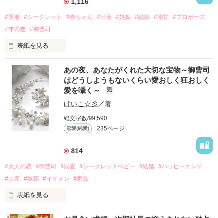
1,116
#医者
#シークレット
#赤ちゃん
#出産
#妊娠
#結婚
#溺甘
#プロポーズ
#年の差
#御曹司
表紙を見る
愛おしい人

あの夜、あなたがくれた大切な宝物～御曹司
今でもあなたを愛している

はどうしようもないくらい愛おしく狂おしく
愛を囁く～
完
たとえあなたが私の前から

けいこ☆彡
／著
姿を消そうとも

総文字数/99,590
残してくれたこの命を

235ページ
恋愛(純愛)
大切に育てていこうと

心に決めた

814
#大人の恋
#御曹司
#溺愛
#シークレットベビー
#結婚
#ハッピーエンド
＝＝＝＝＝＝＝＝＝

#出産
#嫉妬
#イケメン
#家族
整形外科医　33歳

眞木　涼晴　（まき　りょうせい）

表紙を見る
×

シングルマザー　28歳

密かに想いを寄せていたあなたとのとろけるような一夜の出来