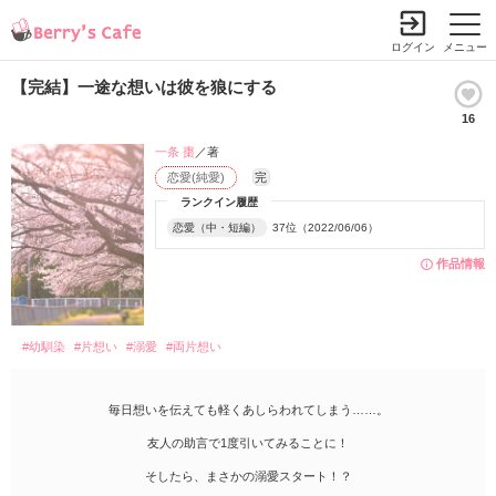
ログイン
メニュー
【完結】一途な想いは彼を狼にする
16
一条 棗
／著
恋愛(純愛)
完
ランクイン履歴
恋愛（中・短編）
37位（2022/06/06）
作品情報
#幼馴染
#片想い
#溺愛
#両片想い
毎日想いを伝えても軽くあしらわれてしまう……。
友人の助言で1度引いてみることに！
そしたら、まさかの溺愛スタート！？