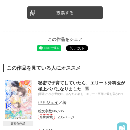
投票する
この作品をシェア
この作品を見ている人にオススメ
秘密で子育てしていたら、エリート外科医が
極上パパになりました
完
[原題]小さな天使に、あなたの名を～エリート医師に愛を宿されて～
伊月ジュイ
／著
総文字数/96,585
205ページ
恋愛(純愛)
書籍化作品