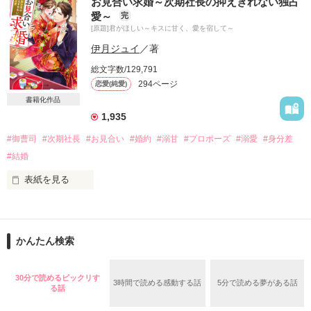
お見合い求婚～次期社長の抑えきれない独占
藍葉　茜音　（あいば　あかね）

事。

愛～
完
＝＝＝＝＝＝＝＝＝

[原題]君がほしい～キスに甘く、愛を宿して～
好きになってはいけない人とわかっていたのに…

伊月ジュイ
／著
【公開日：2021/03/31】

【完結日：2021/04/02】
総文字数/129,791
294ページ
恋愛(純愛)
夢のような時間がくれたこの大切な命。

書籍化作品
作品を読む
1,935
保育士の仕事を懸命に頑張りながら、可愛い我が子の子育て
に、1人で奔走する毎日。

#御曹司
#次期社長
#お見合い
#婚約
#溺甘
#プロポーズ
#溺愛
#身分差
#結婚
なのに突然、あなたは私の前に現れた。

表紙を見る
――隙だらけのその唇にキスしちゃえば、

忘れようとしても決して忘れることなんてできなかった、そん
俺のことを忘れるなんてできないよね？――

な愛おしい人との偶然の再会。

かんたん検索
謎めいた派遣社員に

私の運命は…

キスひとつで陥落させられてしまった澪

30分で読めるビックリす
3時間で読める感動する話
5分で読める夢がある話
る話
ここからまた大きく動き出す。
