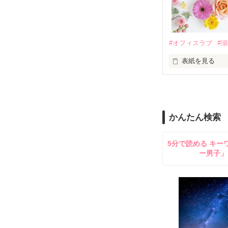
夏木美桜(なつき
✕

鳴海哲平 (なる
#オフィスラブ
#
止まっていたは
表紙を見る
再会から始まる
舞川雛子（26
2026.6.5～2026.
また雛子には2
のだが、後輩の
守と由羅から『
かんたん検索
雪瀬鷹哉（29
＊以前、公開し
してきて──？

5分で読める キー
鷹哉『宜しくな、
ー男子」
雛子『俺の……
シゴデキで冷徹な
※表紙も作中使
※執筆期間2026
※他サイトさん