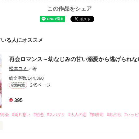
この作品をシェア
ている人にオススメ
再会ロマンス～幼なじみの甘い溺愛から逃げられ
松本ユミ
／著
総文字数/144,360
245ページ
恋愛(純愛)
395
#再会
#両片想い
#初恋
#スパダリ
#大人の恋
#御曹司
#独占欲
#ハッ