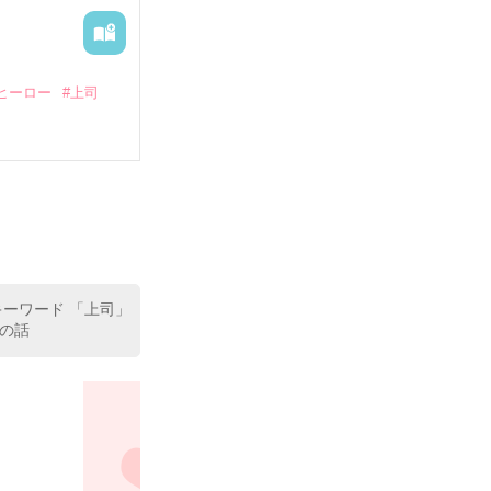
ヒーロー
#上司
いている。

（26）がいる
た。

室の上司である
、同居まで提案
キーワード 「上司」
の話