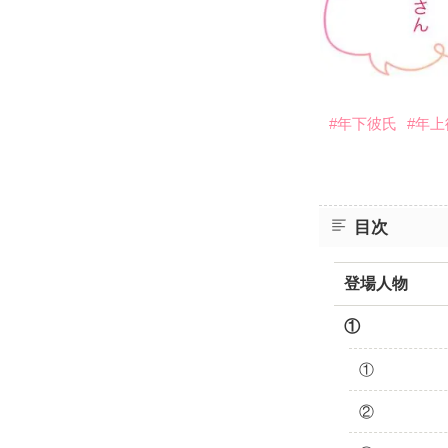
#年下彼氏
#年
目次
登場人物
①
①
②