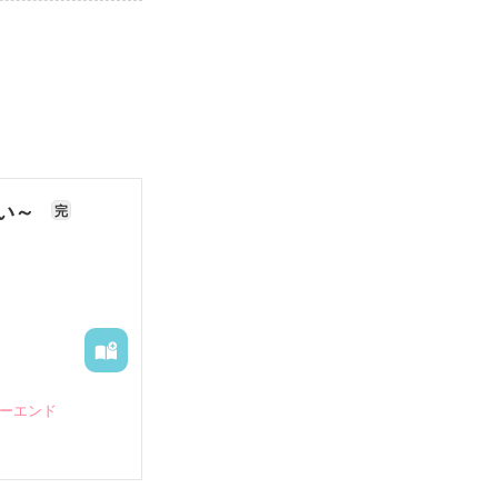
ない～
完
ピーエンド