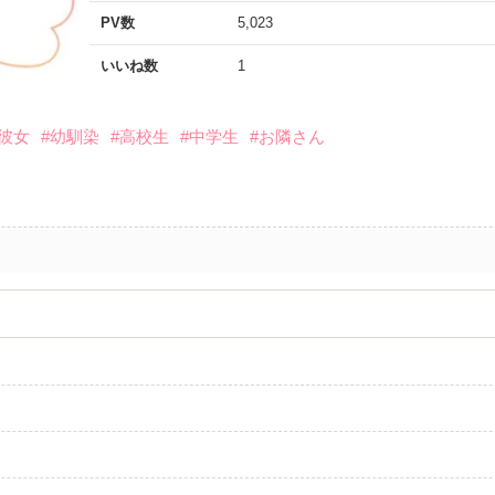
PV数
5,023
いいね数
1
上彼女
#幼馴染
#高校生
#中学生
#お隣さん