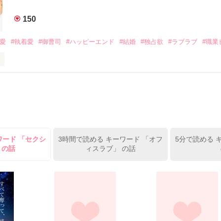
みお)

150
作品を読む
みてっぺい)

溺愛
#執着愛
#御曹司
#ハッピーエンド
#結婚
#独占欲
#ラブラブ
#職業
ずの二人の時間が、再び動き出す。

、溺愛ラブ。

）は大手お菓子メーカー、三日月製菓コーポレーションの企画戦略室で働
7.25

年前から付き合いはじめ、半年前から同棲を始めた、同期で恋人の石垣守
姫原由羅（24）との浮気が発覚した上、いつのまにか元カノにされてい
便利屋雛子』と馬鹿にされ、一人こっそり泣いていた雛子に、企画戦略
）が『──俺と結婚してくれないか』といきなりプロポーズをしてきた上
ていた話の改稿版です＊

ワード 「セクシ
3時間で読める キーワード 「オフ
5分で読める 
俺の雛子』🦅

 の話
ィスラブ」 の話
ひぃ、雛子？！！！』🐥

上司が見せる素顔は、なぜか想像以上に甘くて……🐥💓🦅

作品を読む
用の画像も全てフリー素材です。

.6.3〜7.20完結です。　

にて恋愛トレンド1位でした〜良かったら読んで頂けると嬉しいです。