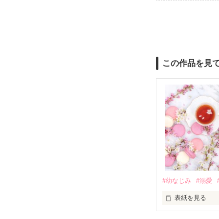
この作品を見
#幼なじみ
#溺愛
表紙を見る