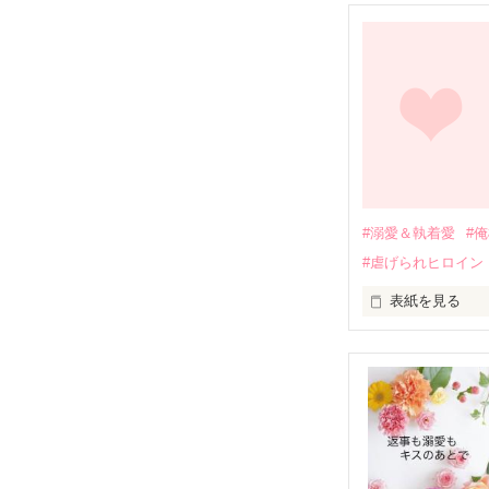
幼なじみの哲平
しかし、ある出
関係修復もでき
引っ越すことに
それから約十二
過去の傷から、
運命のような再
#溺愛＆執着愛
#
そして、ひょん
#虐げられヒロイン
酔った勢いで一
表紙を見る
さらに、美桜が
『責任をとる、
　おかしな噂を
戸惑う美桜とは
ろ、日本人美青
甘やかしてくる。
　帰国後、美桜
も関わらず、一
そんなある日、
人だったのだ―
遭っていること
　なぜか恭司か
美桜を守るため