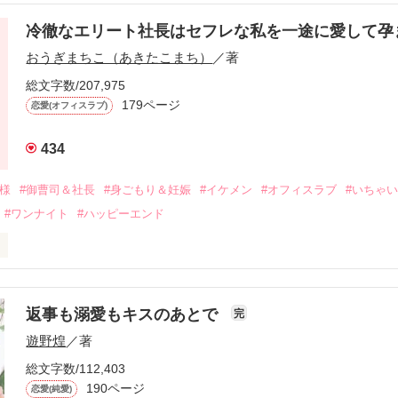
冷徹なエリート社長はセフレな私を一途に愛して孕
に淡い恋心を抱いていた美桜。

おうぎまちこ（あきたこまち）
／著
来事をきっかけに二人の関係は壊れてしまう。

ないまま、美桜は両親の離婚によって

総文字数/207,975
なり、哲平とも離れ離れになった。

179ページ
恋愛(オフィスラブ)
年後。

434
二度と会いたくないと思っていた哲平に

会を果たす。

俺様
#御曹司＆社長
#身ごもり＆妊娠
#イケメン
#オフィスラブ
#いちゃ
なことから

#ワンナイト
#ハッピーエンド
夜を共にしてしまった。

初めてだと知った哲平は

結婚しよう』と真っ直ぐに告げてきた。

流されて前の職場でうまくいかなかった梅田美桜は、海外で傷心旅行を
裏腹に、好きという気持ちを隠すことなく

年と出会い、酒の勢いもあり一夜限りの関係となる。



は新しい職場でワンナイトした美青年と再会。なんと彼の正体は、とあ
返事も溺愛もキスのあとで
完
族を離れて起業した新進気鋭の実業家、社内でも冷徹だと評判な社長―
哲平は美桜がストーカー被害に

遊野煌
／著
―！

を知る。

ら飼い猫の世話係を命じられた美桜は、猫の世話を口実にしばしば呼び
、哲平は同居を提案してきて――。

総文字数/112,403
190ページ
恋愛(純愛)