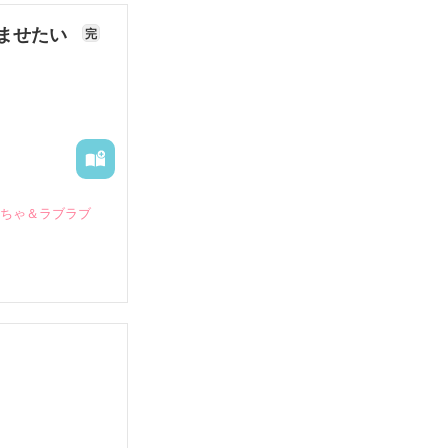
ませたい
完
いちゃ＆ラブラブ
していたとこ
る財閥御曹司に
―御影恭司その
出された上、二