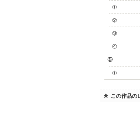
①
②
③
④
⑤
①
この作品の