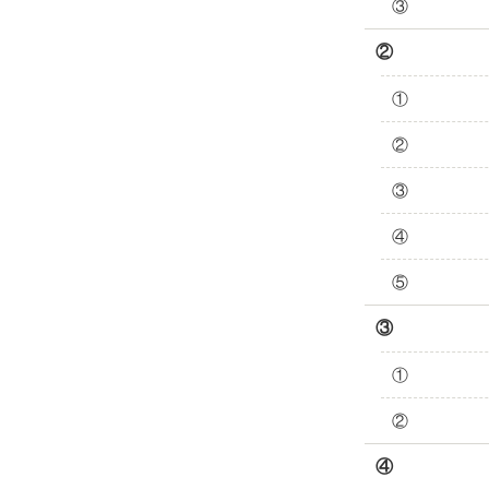
③
②
①
②
③
④
⑤
③
①
②
④