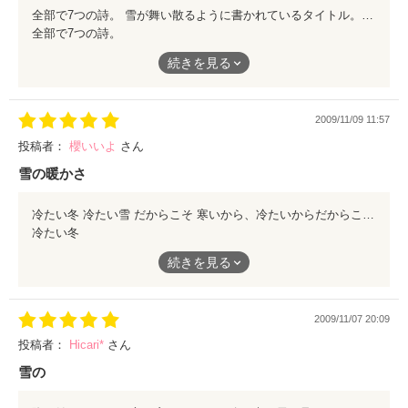
全部で7つの詩。 雪が舞い散るように書かれているタイトル。 短い詩の中に込められている、暖かさ。 時に切なく。 時に暖かく。 最後まで読むと、冷たい雪でも暖かい雪のような感じがします。 雪をテーマにした7つの詩とタイトルに注目してみてください。
全部で7つの詩。
続きを見る
雪が舞い散るように書かれているタイトル。
短い詩の中に込められている、暖かさ。
2009/11/09 11:57
時に切なく。
投稿者：
櫻いいよ
さん
時に暖かく。
雪の暖かさ
最後まで読むと、冷たい雪でも暖かい雪のような感じがします。
冷たい冬 冷たい雪 だからこそ 寒いから、冷たいからだからこそ暖かいものをより感じるのではないでしょうか 七つの暖かさが籠もったこの作品 何よりも暖かいもの、それは… 是非読んでいただきたいと思います そして、ぬくもりを感じていただきたいと思います
冷たい冬
雪をテーマにした7つの詩とタイトルに注目してみてください。
冷たい雪
続きを見る
だからこそ
2009/11/07 20:09
寒いから、冷たいからだからこそ暖かいものをより感じるのでは
ないでしょうか
投稿者：
Hicari*
さん
雪の
七つの暖かさが籠もったこの作品