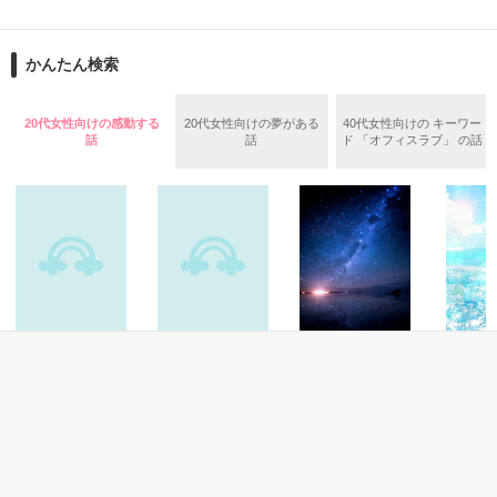
パンダオサコさん、素敵な作品ありがとうございました☆
不定期に詩を書いていきます。

当ててみて下さい☆

(^∀^)ノ
かんたん検索
*｡ﾟ+*｡ﾟ+*｡ﾟ+*｡ﾟ+*｡ﾟ+*｡ﾟ+*

よかったら覗いてみてください。

20代女性向けの感動する
20代女性向けの夢がある
40代女性向けの キーワー
私の考えたのも

話
話
ド 「オフィスラブ」 の話
ありますので

何かに必要になったら

稚拙な詩集になるかもしれませんが、

参考として

見てくださるのら

とても光栄です(^O^)

その辺りは温かい目でご覧頂けると嬉しいです。
是非みてください☆☆

*｡+*｡+*+*｡｡*+｡*゜*+｡+*

作品を読む
青春・友情
青春・友情
その他
恋愛(純愛)
神様の願いごと
黒猫とさよならの
ある雪の降る日私
あの夏の
２０１１

旅
は運命の恋をする
で、君と
沖田 円／著
最終更新４/２４ 

から。【
櫻いいよ／著
☪︎唯月まそら☪︎／
花続編】
著
汐見 夏
Ｐ.１９～２６