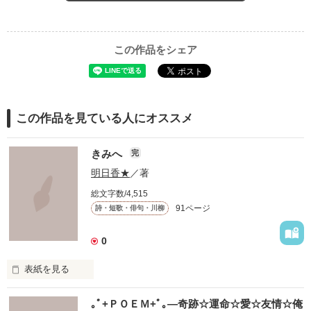
この作品をシェア
大人になって
この作品を見ている人にオススメ
そんな切なさも日常の忙しさからどこかへ行き
きみへ
完
明日香★
／著
総文字数/4,515
あれはなんだったのかと振り返るこの頃
91ページ
詩・短歌・俳句・川柳
0
表紙を見る
この作品には雪が奏でるメロディーが溢れています
　このせかいにいる

｡ﾟ+ＰＯＥＭ+ﾟ｡―奇跡☆運命☆愛☆友情☆俺
　たくさんのきみへ
