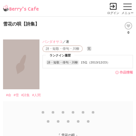
ログイン
メニュー
雪花の唄【詩集】
0
パンダオサコ
／著
詩・短歌・俳句・川柳
完
ランクイン履歴
詩・短歌・俳句・川柳
15位（2013/12/23）
作品情報
#命
#雪
#詩集
#人間
※ ※ ※ ※ ※ ※
※ ※ ※ ※ ※
『 雪花の唄 』