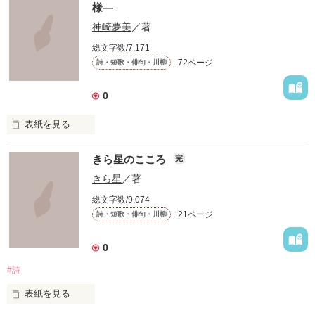
様―
　たくさんの気持ちと思い出を､､､

あなたが感じる雪を
神崎夢美
／著
総文字数/7,171
 これは短歌です

72ページ
詩・短歌・俳句・川柳
 限られた字数のなかであるときふとあふれた気持ちを表現しま
した。

この作品とともに‥
 これを呼んでなにか感じてもらえるなら幸いです。

0
 もしこの短歌を気に入ってくださったのなら投票よろしくおね
表紙を見る
がいします。

この季節にぴっりの
いろんな

 一応完結になっていますが、まだまだ更新します

きら星のこころ
完
アクレコ×ＰＯＥＭ

きら星
／著
パンダオサコさんﾜｰﾙﾄﾞ
、
総文字数/9,074
集めました。

21ページ
詩・短歌・俳句・川柳
作品を読む
ぜひご堪能ください。
0
皆さんが持ってる

#詩
画像や有名なマンガの

セリフなどもあるので

表紙を見る
読みながら
