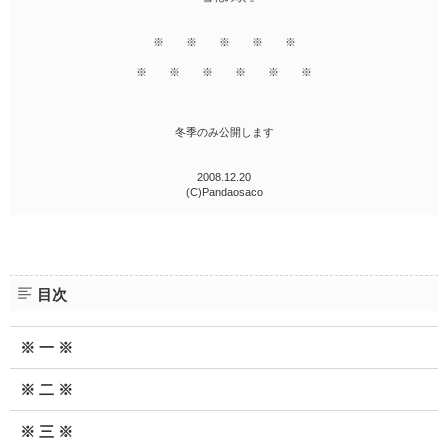
※ ※ ※ ※ ※
※ ※ ※ ※ ※ ※
冬季のみ公開します
2008.12.20
(C)Pandaosaco
目次
※ 一 ※
※ 二 ※
※ 三 ※