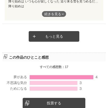
降り始めは いつも心が寂しくなった 迫り来る雪を見つめるだけで どうしようもない切なさに 自分がどうにかなりそうだった 雪‥ 大人になって そんな切なさも日常の忙しさからどこかへ行き あれはなんだったのかと振り返るこの頃 この作品には雪が奏でるメロディーが溢れています あなたが感じる雪を この作品とともに‥ この季節にぴっりの パンダオサコさんﾜｰﾙﾄﾞ ぜひご堪能ください。 パンダオサコさん、素敵な作品ありがとうございました☆ (^∀^)ノ
何よりも暖かいもの、それは…
降り始めは
続きを見る
是非読んでいただきたいと思います
いつも心が寂しくなった
そして、ぬくもりを感じていただきたいと思います
もっと見る
迫り来る雪を見つめるだけで
この作品のひとこと感想
どうしようもない切なさに
すべての感想数：
17
自分がどうにかなりそうだった
投票する
雪‥