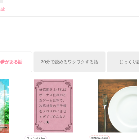
なったアイリスは実家を救うため、

追放
り代わり騎士となること決意する。

厳しいが部下想いの堅物軍人──レオナルドとの出会いで、

きく回り始めて……。

？　

いと思った女は世界にたった一人しかいない。

の夢がある話
30分で読めるワクワクする話
じっくり


実家を救うために女を捨てた一人の令嬢の、

物語。

作品を読む
ファンタジー
恋愛(その他)