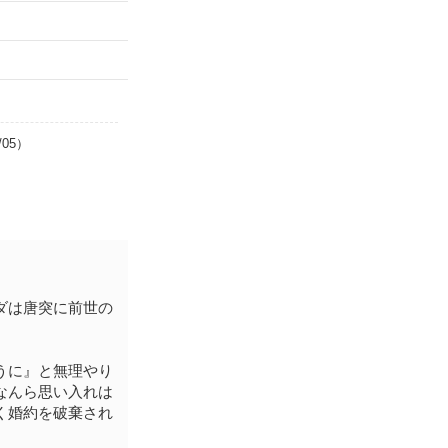
/05）
ダは唐突に前世の
うに』と無理やり
なんら思い入れは
く婚約を破棄され