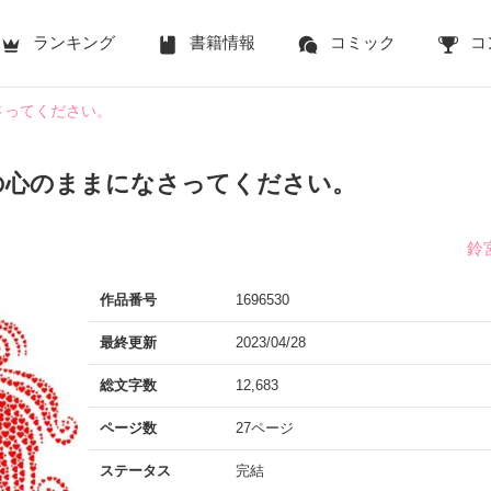
ランキング
書籍情報
コミック
コ
さってください。
の心のままになさってください。
鈴
作品番号
1696530
最終更新
2023/04/28
総文字数
12,683
ページ数
27ページ
ステータス
完結