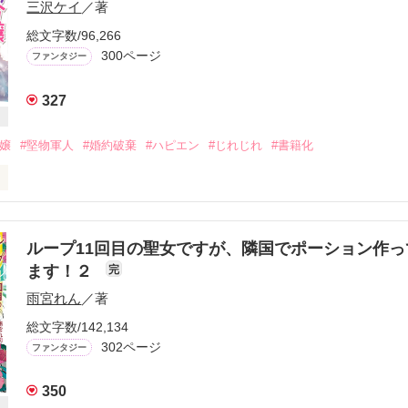
三沢ケイ
／著
い、スリルある騎士生活を送っていたけれど……

て暴かれてしまう。

総文字数/96,266
300ページ
ファンタジー
のは

若き騎士団長。

327
されるかと思いきや

な特訓を受ける羽目に。

令嬢
#堅物軍人
#婚約破棄
#ハピエン
#じれじれ
#書籍化
みたいな声が漏れてるぞ。

ろ？

くらいで心を乱すな」

を大幅加筆の上、ベリーズ文庫様より発売中！応援してくださった皆様
ループ11回目の聖女ですが、隣国でポーション作
意地悪な騎士団長の

タジー。

ます！２
完
イリスを支えてゆける自信がない。

雨宮れん
／著
ほしい」

総文字数/142,134
─アイリスは

302ページ
ファンタジー
して初めての舞踏会で、

作品を読む
棄を言い渡される。

350
病気の弟を抱え、
