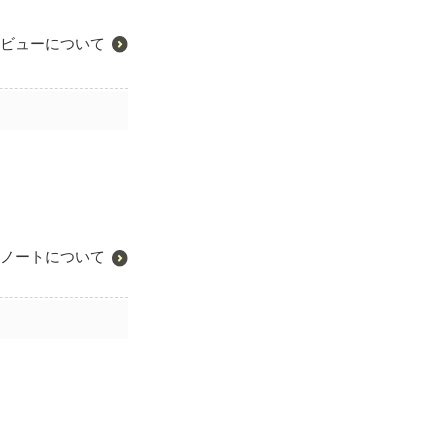
ビューについて
ノートについて