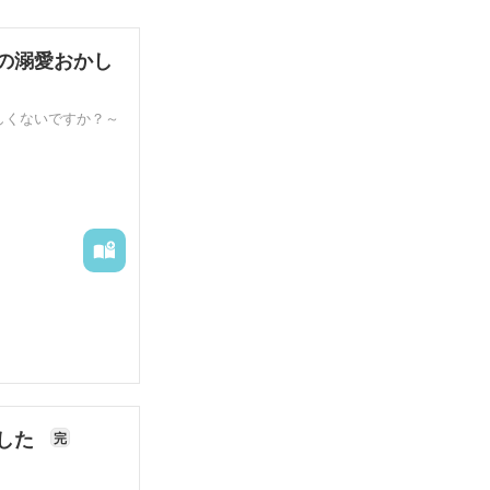
の溺愛おかし
しくないですか？～
ました
完