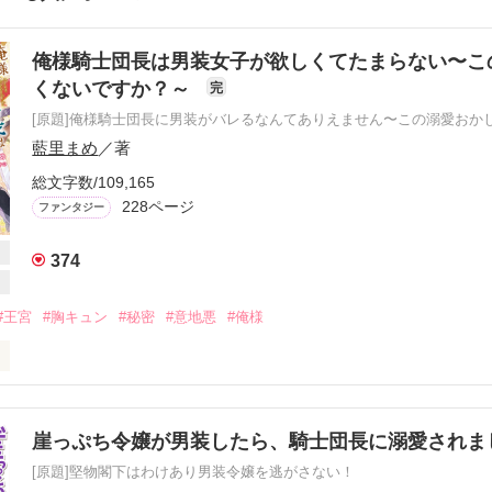
俺様騎士団長は男装女子が欲しくてたまらない〜こ
くないですか？～
完
[原題]俺様騎士団長に男装がバレるなんてありえません〜この溺愛おか
藍里まめ
／著
総文字数/109,165
228ページ
ファンタジー
374
#王宮
#胸キュン
#秘密
#意地悪
#俺様
は村を飛び出し

び込んだ。

崖っぷち令嬢が男装したら、騎士団長に溺愛され
バレたら身の破滅。

[原題]堅物閣下はわけあり男装令嬢を逃がさない！