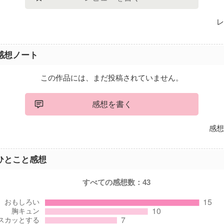
レ
感想ノート
この作品には、まだ投稿されていません。
感想を書く
感想
ひとこと感想
すべての感想数：
43