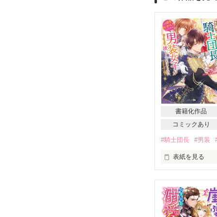
書籍化作品
コミックあり
#騎士団長
#男装
表紙を見る
田舎娘のアリス
王国騎士団に飛
女であることが