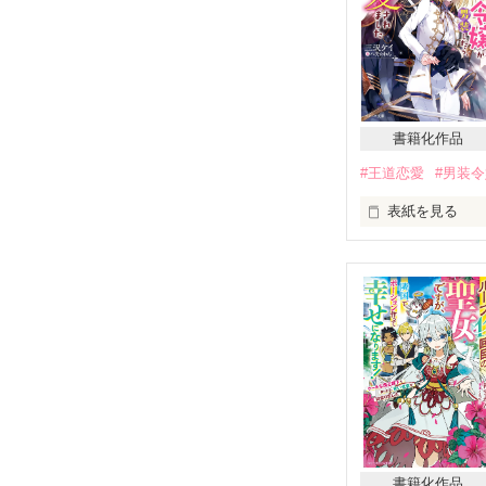
細心の注意を払
秘密は突如とし
騎士団を率いる
凛々しく美麗な
騎士団長に処罰
書籍化作品
夜な夜な意地悪
#王道恋愛
#男装
「どうした。女
表紙を見る
お前は男なんだ
俺に触れられた
◆甘々な後日談
ざいます！◆

純朴な田舎娘と
「すまない。

王城ラブファン
けど、俺にはア
婚約を解消して
コスタ子爵令嬢─
社交界デビュー
婚約者に婚約破
両親を亡くし、
書籍化作品