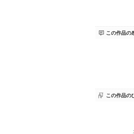
この作品の
この作品の