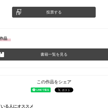
投票する
作品
書籍一覧を見る
この作品をシェア
ている人にオススメ