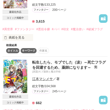
詳しく検索
総文字数/133,225
200ページ
ファンタジー
書籍化作品
検索対象
コミック掲載中
タイトル
キーワード
作家名
表紙コメント
3,615
あらすじ
#異世界
#ファンタジー
#悪役令嬢
#パパ
#幼女
#魔法使い
#破滅フラグ
表紙を見る
ジャンル
検索結果
タイトル
キーワード
作家名
目指せ！　最恐パパの愛娘！

感想
転生したら、モブでした（涙）～死亡フラグ
ステータス
全て
完結
更新中
を回避するため、薬師になります～
完
魔公爵ディーの娘サマラ（５歳）は

[原題]モブ薬師と魔法学校
ある日前世の記憶を取り戻し、

作品の長さ
江本マシメサ
／著
長編
中編
短編
自分がゲームの悪役令嬢であることを悟る。

総文字数/104,568
16歳で確実に死亡する破滅フラグを回避するために

作品の長さについて
245ページ
ファンタジー
サマラがとった作戦は――

書籍化作品
世界最強の魔法使いであるパパに

コンテスト
媚びを売って庇護してもらうこと！

662
コミック掲載中
超短編！フェチから始まる溺愛コンテスト