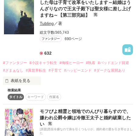
2021.6.2 完結公開

した母は子育て改革をいたします～結婚はう
んざりなので王太子殿下は聖女様に差し上げ
ますね～【第三部完結】
完
トリニティ・フローレスは侯爵家の一人娘。

天使のような見た目をした彼女は、この国の第二王子であるダ
Tubling
／著
リルとの婚約を機に豹変する。

総文字数/365,743
ヒロインを虐め倒して断罪されるのだ。

作品を読む
690ページ
ファンタジー
そんなよくある乙女ゲームのよくある悪役令嬢に転生したアラ
サー社畜は考えた。

(金持ちに嫁いで優雅に暮らす……それが一番幸せだと思いませ
632
んか？)

#ファンタジー
#小説キャラ転生
#俺様ヒーロー
#執着
#バッドエンド回避
それなのにダリルとの顔合わせは大成功のようで大失敗！？

(最短ルートで突き進むのみ……！！)

#ざまぁなし
#異世界転生
#子育て
#ハッピーエンド
#ダークな展開あり
そう思っているのに、何かがおかしい。

ぶりっ子巨乳侍女と可愛く育つ筈の攻略対象者の弟に溺愛され
表紙を見る
て、婚約しないようにしていたこの国の王太子、ダリルに超執
検索結果
◆書籍・コミカライズ作品です！

着されているんですけど？

タイトル
キーワード
作家名
◆第三部、のんびり更新中(*´ω`*)

前世の初恋＆推しに似ている天才すぎる第一王子は一体何
者！？

目覚めると大好きな小説「トワイライトlove」に登場する悪役
目指せモブ！幸せ最短ルートを目指して奮闘する悪役令嬢の物
モフぴよ精霊と領地でのんびり暮らすので、
令嬢オリビアに転生していた。

語。

嫌われ公爵令嬢は冷徹王太子と婚約破棄した
い
完
前世は３児の母、ワンオペで働き詰めていたら病気に気付かず
(アルファ、なろう、カクヨム掲載中)
[原題]悪役令嬢なので身を引くつもりが、婚約者の愛を引き寄せまし
死亡……私の人生って…

た