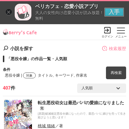
ベリカフェ - 恋愛小説アプリ
入手
大人の女性向け恋愛小説が読み放題！
無料
ログイン
メニュー
小説を探す
検索履歴
「悪役令嬢」の作品一覧・人気順
条件
再検索
悪役令嬢 |
タイトル, キーワード, 作家名
対象
407
件
検索ワード
転生悪役幼女は最恐パパの愛娘になりました
を含む
完
[原題]破滅確定悪役令嬢になったので、最恐パパに媚びを売って生き
延びようと思います！
を除く
桃城 猫緒
／著