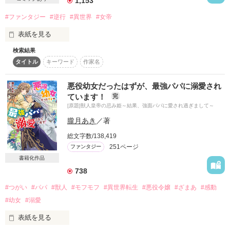
1,153
カタルニア王国の第二王子、フェルディナンド王子から王宮内
#ファンタジー
#逆行
#異世界
#女帝
にある彼の部屋へと呼び出されていた。

「悪いが、俺はお前をお飾りの妃にするつもりはない」

表紙を見る
悪役令嬢の恋なんて、報われることはない。

それならばと、メリアンは王子を押し倒した。

私はただの女除けのはずでは…？

検索結果
「皇妃を殺せ！」

タイトル
キーワード
作家名
「レオンティーナを殺せ！」

ーーあれから六年、メリアンは、あの日に王子との間に出来た
腹黒なドS王子のまさかの溺愛攻めモード突入で、

双子を密かに産み、可愛い子供たちと幸せに暮らしていた。

婚約破棄ができないなんて聞いてません…!?

首に当てられる刃の感触。

悪役幼女だったはずが、最強パパに溺愛され
帝国史上最悪の皇妃として死を実感したその次の瞬間。

ています！
しかしそんな穏やかな生活は、突如して終わってしまう。

完
[原題]獣人皇帝の忌み姫～結果、強面パパに愛され過ぎまして～
＊＊＊＊＊＊＊＊＊

レオンティーナは八歳の誕生日の朝に戻っていることに気づ
朧月あき
／著
く。

推し♀の幸せを願う無自覚愛され悪役令嬢

総文字数/138,419
×

――なぜ、私は子供時代に戻っているの？

「攻め」の溺愛スイッチが入った俺様王子

251ページ
ファンタジー
作品を読む
書籍化作品
冷えきった家庭で育ち、両親の愛を知らずに育ったレオンティ
＊＊＊＊＊＊＊＊＊

ーナ。

738
政略結婚で夫にも愛されず、唯一の友らしき人と言えば、捕ら
#つがい
#パパ
#獣人
#モフモフ
#異世界転生
#悪役令嬢
#ざまあ
#感動
えられた牢内で世話をしてくれたソニアだけだった。

#幼女
#溺愛
――もし、もう一度人生をやり直すことができたなら。

作品を読む
表紙を見る
今度は同じ失敗はしない。
