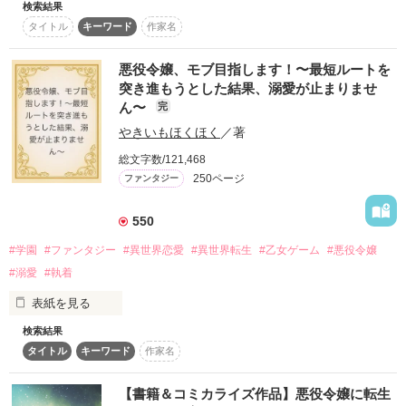
検索結果
タイトル
キーワード
作家名
――私は、誰よりもこの国を上手に治めることができる。未来
愛されたくても私が本当に愛されるわけがない、だって悪役令
を知っている私なら。

嬢だもの。

悪役令嬢、モブ目指します！〜最短ルートを
かくて、帝国史上初の女帝の座を目指すレオンティーナの戦い
突き進もうとした結果、溺愛が止まりませ
が始まった。

ん〜
完
この世界がヒロインのために出来ていることなんてとっくに知
やきいもほくほく
／著
ってる。

総文字数/121,468
250ページ
ファンタジー
お父様の溺愛も、お兄様の溺愛も、なぜかしつこい美形家庭教
作品を読む
師の執着もすべてまやかしでしょ？

550
#学園
#ファンタジー
#異世界恋愛
#異世界転生
#乙女ゲーム
#悪役令嬢
それなら利用できるものは利用して、せっかく生まれ変わった
人生とことん楽しみましょう。

#溺愛
#執着
表紙を見る
モフモフの癒しを、じっくり堪能しつつ……！

検索結果
୨୧‥∵‥‥∵‥‥∵‥‥∵‥‥∵‥‥∵‥୨୧

タイトル
キーワード
作家名
『悪役令嬢が幸せへの最短ルートを突き進もうとした結果、王
太子からの溺愛が止まりません』

電子書籍が発売中

【書籍＆コミカライズ作品】悪役令嬢に転生
୨୧‥∵‥‥∵‥‥∵‥‥∵‥‥∵‥‥∵‥୨୧
