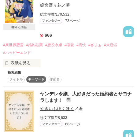
鳴宮野々花
／著
悪役令嬢・王子・ヒロイン

総文字数/170,532
３人の視点から物語の展開をお楽しみくださいませ♡
73ページ
ファンタジー
書籍化作品
作品を読む
666
作品を読む
#異世界恋愛
#婚約破棄
#悪役令嬢
#溺愛
#痛快
#ざまぁ
#大逆転
#ハッピーエンド
表紙を見る
検索結果
　ハートネル侯爵家の長女エリッサは、フルヴィオ王太子の婚
タイトル
キーワード
作家名
約者。やがては王太子妃となりフルヴィオを支えるために、幼
い頃から自己研鑚を重ねてきた。外交が苦手なフルヴィオをフ
ォローするためにと、エリッサは学園を休学しながら近隣諸国
ヤンデレ令嬢、大好きだった婚約者とサヨナ
を飛び回り、外交や異文化の勉強に努め、次期王太子妃として
ラします！
完
人脈も広げていた。

やきいもほくほく
／著
　そんなある日、国外にいたエリッサの元に国王陛下崩御の知
らせが。慌てて帰国すると、自分の婚約者であるはずのフルヴ
総文字数/28,633
ィオ王太子の隣には、エリッサの実妹キャロルが寄り添ってい
68ページ
ファンタジー
た────

「君がこの国にいない間、キャロルはいつも俺のそばで、俺を