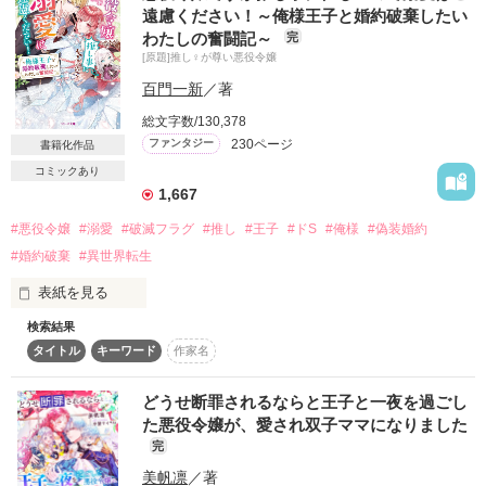
◆◇◆◇◆◇◆◇◆◇◆

遠慮ください！～俺様王子と婚約破棄したい
わたしの奮闘記～
作品を読む
完
[原題]推し♀が尊い悪役令嬢
──転生した悪役令嬢が必ず幸せになるとは限らない！？

百門一新
／著
乙女ゲームの悪役令嬢、マティルダに転生して断罪を回避しよ
総文字数/130,378
うと懸命に努力して奮闘するも力及ばずバッドエンドを迎え
230ページ
ファンタジー
書籍化作品
た。

なんせ恋愛知識ゼロの喪女にはハードルが高く、攻略対象者達
コミックあり
は次々に乙女ゲームのヒロイン、シエナに落とされていく。

1,667
そして冤罪の罪で婚約破棄と国外追放が確定した。

#悪役令嬢
#溺愛
#破滅フラグ
#推し
#王子
#ドS
#俺様
#偽装婚約
厳しい公爵家に帰るわけにもいかずに途方に暮れていると自殺
(誤解)しようとしていると勘違いされて救われる。

#婚約破棄
#異世界転生
表紙を見る
「捨てるつもりならマティルダの命、僕に頂戴？ねぇ、いいで
しょう？」

検索結果
タイトル
キーワード
作家名
悪役顔で友達０が悩みの伯爵令嬢、アメリアはある日、

目を覚ましたら黒い兎の仮面をつけた青年、マティルダの魔法
自分が生前ハマっていた乙女ゲームの悪役令嬢に転生している
講師をしていたベンジャミンとの新婚(監禁)生活が始まること
ことに気が付く。

に。

どうせ断罪されるならと王子と一夜を過ごし
仮面をつけたヤンデレ魔法使いのとド天然令嬢のすれ違い新婚
た悪役令嬢が、愛され双子ママになりました
ゲームのメインヒーローで王子のエリオットと婚約予定のアメ
(監禁)生活、スタートです！？

完
リアは、

美帆凛
／著
正ヒロインと彼の恋路を邪魔して断罪＆追放エンドが待ってい
(なろう、カクヨム掲載中)