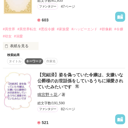
総文字数/61,935
彼はある事情からフランソワーズの『聖女』としての力を欲し
見知らぬ土地で嵐の夜に出会ったのは

47ページ
ファンタジー
ていた。

美しく獰猛な獣だった。

フェーブル王国で、国を救った救世主として持ち上げられ、ス
テファンから溺愛されるフランソワーズは幸せな日々を過ご
603
す。

＊＊

#異世界
#異世界転生
#悪役令嬢
#家族愛
#ハッピーエンド
#群像劇
#令嬢
一方、フランソワーズを追い出したシュバリタイア王国は破滅
へと向かう──。　

冷酷な獣と噂される孤高の陛下

#幼女
#溺愛
ラヴィス＝ベルナルド

表紙を見る
×

【他サイトにも掲載中】
悪役令嬢として追放された純真な娘

検索結果
エスター＝ランジェット

タイトル
キーワード
作家名
『転生悪役幼女は最恐パパの愛娘になりました』

番外編です。

＊＊

作品を読む
【完結済】姿を偽っていた令嬢は、女嫌いな
※本編のネタバレを含みます。

公爵様のお世話係をしているうちに溺愛され
「お前のような子兎を始末するのは容易い」

ていたみたいです
完
2025.9.26 

鳴宮野々花
／著
『Petit Chapter3 愛と呼ぶもの』を

「私は薬師なんです。下心なんてありません」

公開しました

総文字数/191,590
82ページ
ファンタジー
2025.10.24

ある理由から婚約者を演じるよう命じられ

『Petit Chapter4 誰が為のごちそう』を

エスターは仮初めの寵愛を受けることに。

521