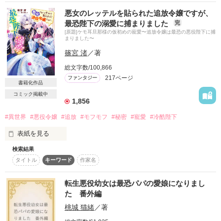
期間中受賞をいただきました。

ありがとうございますヽ(´▽｀)/

悪女のレッテルを貼られた追放令嬢ですが、
作品を読む
最恐陛下の溺愛に捕まりました
完
２０２５.０２.１５　書籍発売中です！

[原題]ケモ耳旦那様の仮初めの寵愛〜追放令嬢は最恐の悪役陛下に捕
○●○●○●○●○●○●○●○●

まりました〜
篠宮 渚
／著
「フランソワーズ・ベルナール、貴様との婚約は破棄させても
らう」

総文字数/100,866
パーティーの場で、シュバリタイア王国の王太子……セドリッ
217ページ
ファンタジー
書籍化作品
ク・ノル・シュバリタイアの声が響く。

その隣にはフランソワーズの義理の妹、マドレーヌが立ってい
コミック掲載中
1,856
た。

（さて……ここまでは物語通りかしら）

#異世界
#悪役令嬢
#追放
#モフモフ
#秘密
#寵愛
#冷酷陛下
フランソワーズ・ベルナールは前世で読んだ小説の悪役令嬢だ
った。

表紙を見る
そして『聖女』として悪魔の宝玉を抑えて国を守っていたのだ
検索結果
が……。

「あの女よ！あいつがグレイソンをたぶらかして、邪魔な婚約
（これですべてが思い通りに終わると思っているんでしょう
タイトル
キーワード
作家名
者のカティアに毒を盛ったんだわ」

が……甘いのよ）

マドレーヌに貶められて罪に問われたフランソワーズは国外へ
転生悪役幼女は最恐パパの愛娘になりまし
の逃亡を決意する。

冤罪から悪役の汚名を着せられて

た 番外編
家を守るため、ただひとり

しかし逃亡しようとしたフランソワーズの前に現れたのは隣
桃城 猫緒
／著
国を追われた令嬢エスター。

国、フェーブル王国の王太子ステファンだった。
