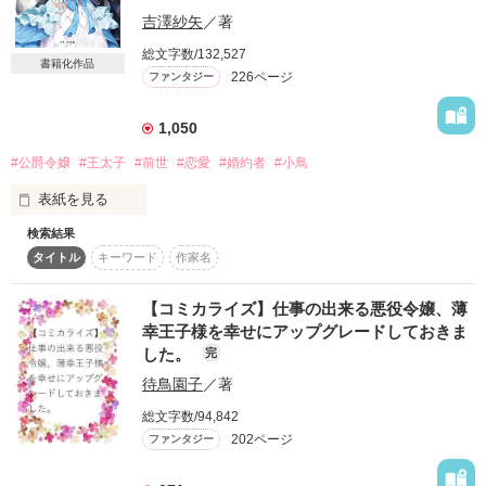
吉澤紗矢
／著
悪役令嬢オリビアは王太子の事が大好きで粘着質な公爵令嬢だ
作品を読む
った。王太子の婚約者だったけど、ある日現れた異世界からの
総文字数/132,527
書籍化作品
聖女様に王太子を奪われ、聖女への悪行三昧がバレて処刑され
226ページ
ファンタジー
る結末が待っている。

1,050
転生した先でもバッドエンドだなんて、冗談じゃない！

#公爵令嬢
#王太子
#前世
#恋愛
#婚約者
#小鳥
前世で夫との仲は冷え切った関係だったし、結婚はうんざり。

王太子殿下は聖女様に差し上げて、私はとにかく処刑されるバ
表紙を見る
ッドエンドを回避したい！

検索結果
我儘な公爵令嬢ベアトリスは、ある朝平民だった前世の記憶を
そう思って領地に引っ込んだのに……「躾のなっていない猫に
タイトル
キーワード
作家名
思い出す。

は、主からの調教が必要だな」王太子殿下が領地にまで追いか
すっかり性格が変わった彼女は王太子との婚約を解消しようと
けてきます

するけれど、なかなか上手くいかなくて……

【コミカライズ】仕事の出来る悪役令嬢、薄
幸王子様を幸せにアップグレードしておきま
せっかく前世での子育てスキルを活かして、自由気ままに領地
ベアトリス・ローゼ・クロイツァー　１７歳

した。
完
の子供たちの環境を改善しようとしたのに

名門クロイツァー公爵家の長女。美人で有能だけど気が強く我
待鳥園子
／著
儘で嫌われていた。

前世を思い出したことにより攻撃性がなくなったものの、能力
総文字数/94,842
王太子殿下の執着という名の溺愛が止まりません。

まで低下してしまった。

202ページ
ファンタジー
ロゼ・マイネ

中身は３０代の包容力抜群子供大好き公爵令嬢オリビアと、ち