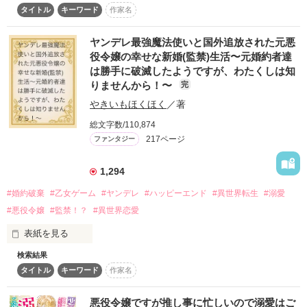
作品を読む
タイトル
キーワード
作家名
いるヘンリエッタ・コックスとの婚約を結ぶ！奴隷令嬢はさっ
さとスラムに帰るんだな！」

ヤンデレ最強魔法使いと国外追放された元悪
婚約者の第一王子、オリバー・グレイウォードに婚約を破棄さ
役令嬢の幸せな新婚(監禁)生活〜元婚約者達
れた公爵令嬢、レイン・アンダーサンは公爵家の養女である。

は勝手に破滅したようですが、わたくしは知
りませんから！〜
完
兄の役に立つはずだった婚約を破棄されて、幼いころ、奴隷と
してひどい虐待を受けていたレインを救い出してくださった、
やきいもほくほく
／著
血のつながらない兄である公爵、ユリウス・アンダーサンに迷
総文字数/110,874
惑をかけてしまう、とレインは絶望していた。

217ページ
ファンタジー
しかし、そんなレインをかばうように王子たちの前に立ちはだ
かったのは、レインにこの婚約を勧めたはずのユリウスで
1,294
――？

#婚約破棄
#乙女ゲーム
#ヤンデレ
#ハッピーエンド
#異世界転生
#溺愛
「泣かないでおくれ、私のレイン。私があの婚約を破棄したの
#悪役令嬢
#監禁！？
#異世界恋愛
は、お前を誰にも渡したくないと思ったからだ。お前は今、私
の婚約者なんだよ、レイン」

表紙を見る
検索結果
◆◇◆◇◆◇◆◇◆◇◆

婚約がすでに破棄されていた？私は今、お兄様の婚約者？

タイトル
キーワード
作家名
KTC異世界漫画原作大賞

運命と純愛が交差する、完璧お兄様による溺愛ラブストーリ
🏆編集部特別賞🏆

受賞いたしました！！！

悪役令嬢ですが推し事に忙しいので溺愛はご