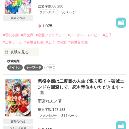
るのだ。

総文字数/60,280
56ページ
ファンタジー
しかし、前世三十路オタクであるアメリアはこの状況に大歓
作品を読む
書籍化作品
喜！

実はアメリアの「最推し」は攻略対象キャラではなく

1,075
モブキャラの〝高貴なる令嬢〟ことミッシェル！

#悪役令嬢
#異世界
#恋愛ファンタジー
#シークレットベビー
#王子
#乙女ゲーム
#異世界転生
#王子
#溺愛
#異世界恋愛
「夢にまで見た「推し」が、転生したこの世界では生きてい
表紙を見る
る！

神様ありがとう、私は彼女のために生きるのだ。

検索結果
ーーーーーーーーーーーーーーーーーーーーーーーー

転生バンザイ！！！」

タイトル
キーワード
作家名
『どうせ断罪されるならと王子と一夜を過ごした悪役令嬢が、
愛され双子ママになりました』

マカロン文庫より発売中。

アメリアはさっさとエリオットと婚約破棄してミッシェルを全
悪役令嬢は二度目の人生で返り咲く～破滅エ
大幅改稿し、SSも書き下ろしたので

力で見守り、

ンドを回避して、恋も帝位もいただきます～
より楽しんでいただけると思います♡

彼女のハッピーエンドを見届けることを決意！

完
お互いに面倒ごとから逃れるため、

雨宮れん
／著
ーーーーーーーーーーーーーーーーーーーーーーーー

エリオットとは形だけの「偽装婚約」を取り付けるが…？

総文字数/147,183
アメリアを嫌っているはずのエリオットはなぜか甘く迫ってき
314ページ
ファンタジー
「殿下、あなたはただ気持ちよくなっていればよいのです」

て

書籍化作品
ついに独占欲が爆発!?

断罪日の前日、ゲームのシナリオ通りメリアンは婚約者である
コミックあり