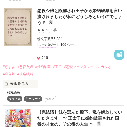
ゴーティエ公爵令嬢ルイーズ

作品を読む
悪役令嬢と誤解され王子から婚約破棄を言い
冷酷陛下の抱える秘密をまだ知らない。

絶望の縁にいた彼女が、

渡されましたが私にどうしろというのでしょ
辺境の大公と出会い、

う？
完
幸せを掴むまでの物語

表紙公開＊2020.12.28

ききた
／著
START＊2021.2.17

総文字数/66,284
END＊2021.3.11

2023.08.31

109ページ
ファンタジー
\ジャンル別ランキング１位/

♥･*:.｡ ｡.:*･ﾟ♡･*:.｡ ｡.:*･ﾟ♥

野いちご　　　　2021.3.15

210
ベリーズカフェ　2021.3.18

第４回ベリーズファンタジー小説大賞

#ざまぁ
#悪役令嬢
#婚約破棄
#王子
#恋愛ファンタジー
#スカッと
優秀賞受賞

第２回ベリーズカフェファンタジー小説大賞

ありがとうございます

#身分差
#政略結婚
【異世界恋愛ファンタジー部門賞】受賞

表紙を見る
♥･*:.｡ ｡.:*･ﾟ♡･*:.｡ ｡.:*･ﾟ♥
検索結果
【最終話後のエピローグSS

悪役令嬢が実は超常識人の努力家。

タイトル
キーワード
作家名
ファン様への感謝を込めて限定公開中！】

婚約破棄を言い渡したアホ王子が惚れたヒロインは、あざと腹
作品を読む
黒非常識女？

【完結済】妹を選んだ殿下、私を解放してい
＊ベリーズ文庫より書籍化いたしました！

第１章は悪徳令嬢が王子に婚約破棄されるシーンからはじまり
ただきます。〜 王太子に婚約破棄された国一
サイト版は、改稿前の内容です。

ます。

番の才女の、その後の人生 〜
完