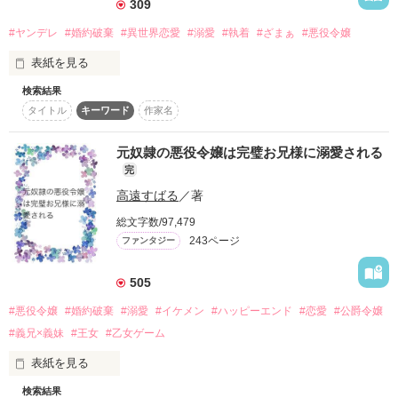
支えてくれていた」「フルヴィオ様があたしを必要だと言う
309
の。ごめんなさい、お姉様……！」

#ヤンデレ
#婚約破棄
#異世界恋愛
#溺愛
#執着
#ざまぁ
#悪役令嬢
　自分が国外を飛び回っていたのは全てフルヴィオのためだっ
た。そう訴えるエリッサに、フルヴィオと妹キャロルのみなら
表紙を見る
ず、両親までもエリッサを咎める。

「承知いたしました。殿下、私を解放していただきます」

検索結果
侯爵令嬢ベアトリス・シセーラは女癖の悪いマーヴィンに一目
　これからは自分のための人生を生きよう。そう思い再び国を
タイトル
キーワード
作家名
惚れする。

出たエリッサの元に、両親から縁談の知らせが届き────

無理矢理婚約者の座に収まるも、マーヴィンは重たすぎる愛を
向けるベアトリスを嫌っていた。

元奴隷の悪役令嬢は完璧お兄様に溺愛される
ある時、高熱を出したベアトリス。

完
※いつもの全てがファンタジーな世界です。何もかもファンタ
お見舞いにも来ないマーヴィンがやっと見舞いに来たと思った
ジーです。現代風にアレンジしてある箇所も多々ございます。

高遠すばる
／著
ら‥「世界で一番お前が嫌いだ」「例えお前と結婚したとして
も、俺は一生お前を愛さない」

総文字数/97,479
※この作品は小説家になろう、カクヨムにも投稿しています。
ベアトリスは願った。

243ページ
ファンタジー
(こんなことなら、マーヴィン様への恋心など全て消えてしまえ
ばいいのに‥！)

505
作品を読む
目を覚ましたら自分がヤンデレ令嬢ベアトリスだと自覚する。

#悪役令嬢
#婚約破棄
#溺愛
#イケメン
#ハッピーエンド
#恋愛
#公爵令嬢
(あんなクソ野郎とは、さっさと婚約破棄よ！！)

#義兄×義妹
#王女
#乙女ゲーム
(なろう、アルファポリス、カクヨム掲載中)
表紙を見る
検索結果
「レイン・アンダーサン！俺は貴様との婚約を破棄し、ここに