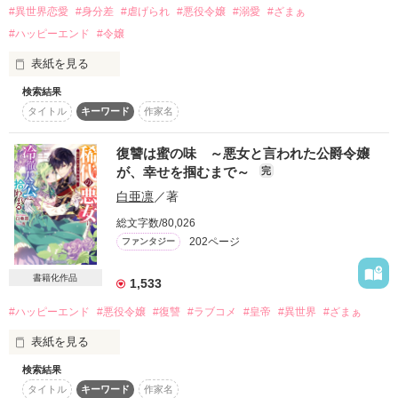
周囲から畏怖されていた悪役陛下は

#異世界恋愛
#身分差
#虐げられ
#悪役令嬢
#溺愛
#ざまぁ
純真な心に触れるうちに、

#ハッピーエンド
#令嬢
徐々に甘い恋情が芽生えはじめ……？

作品を読む
表紙を見る
「貴様らはエスターのなにを知っている？少し甘噛みしたくら
検索結果
王国の片田舎にある小さな町から、八歳の時に母方の縁戚であ
いで赤くなるような初心な女が、男をたぶらかせるはずないだ
タイトル
キーワード
作家名
るエヴェリー伯爵家に引き取られたミシェル。彼女は伯爵一家
ろう」

に疎まれ、美しい髪を黒く染めて使用人として生活するよう強
いられた。以来エヴェリー一家に虐げられて育つ。

復讐は蜜の味 ～悪女と言われた公爵令嬢
十年後。ミシェルは同い年でエヴェリー伯爵家の一人娘である
ヒトを捨てたはずの彼の言葉は

が、幸せを掴むまで～
完
パドマの婚約者に嵌められ、伯爵家を身一つで追い出されるこ
味方のいなかった彼女を優しく包んでいく。

白亜凛
／著
とに。ボロボロの格好で人気のない場所を彷徨っていたミシェ
ルは、空腹のあまりふらつき倒れそうになる。

総文字数/80,026
そこへ馬で通りがかった男性と、危うくぶつかりそうになり
「手を伸ばしたら、傷つけてしまうのではないかと怖くなる。
202ページ
ファンタジー
──────

それでも、狂おしいほどに、お前に触れたくてたまらない」

書籍化作品
1,533
※独自の世界のゆる設定なお話です。何もかもファンタジーで
悪役のレッテルを貼られたふたりの

#ハッピーエンド
#悪役令嬢
#復讐
#ラブコメ
#皇帝
#異世界
#ざまぁ
す。よろしくお願いします。

もどかしくも純粋な恋愛劇、開幕……！

表紙を見る
検索結果
「一国の王であるお方が、なぜこのような森の奥深くにある古
グロワール帝国

城に住んでおられるのですか？」

タイトル
キーワード
作家名
希代の悪女
