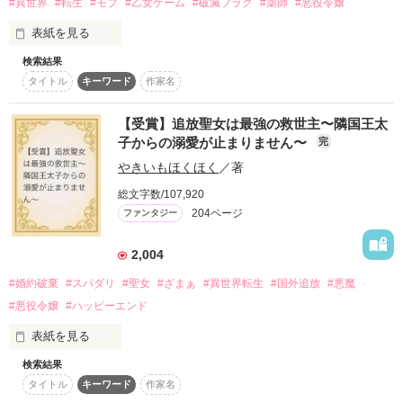
#異世界
#転生
#モブ
#乙女ゲーム
#破滅フラグ
#薬師
#悪役令嬢
クールで人嫌いな最強パパに愛されるため、

スターツ出版小説投稿サイト合同企画「1話からの長編大
サマラは今日もいい子で頑張ります！

表紙を見る
賞」ベリーズカフェ会場
検索結果
転生先は、前世ではまっていた乙女ゲームの世界！

その他の条件
動画あり
コミックあり
未来の悪役令嬢

タイトル
キーワード
作家名
あざとい幼女サマラ（5歳）

でも、ヒロインでもなく、悪役令嬢でもなく、モブキャラって
×

アリなの!?

【受賞】追放聖女は最強の救世主〜隣国王太
世界最強の魔法使い

子からの溺愛が止まりません〜
完
人嫌いなイケメン魔公爵ディー（25歳）

しかも、モブなのに、悪役令嬢の策にハマって、校舎ごと破滅
やきいもほくほく
／著
されるって、どういうこと!?

総文字数/107,920
魔法と妖精の世界で

モブキャラらしく、地味な魔法薬学科に転入してみたけれど、
サマラは無事に生き延びることが出来るのか!?

204ページ
ファンタジー
どうやら厄介ごとに巻き込まれそうです…!?
2,004
2020.09.08　公開完結

作品を読む
#婚約破棄
#スパダリ
#聖女
#ざまぁ
#異世界転生
#国外追放
#悪魔
※番外編あります。作者プロフィールのリンクから！

#悪役令嬢
#ハッピーエンド
Review　thanks

表紙を見る
＊名古屋ゆりあ様

＊たぬき様

検索結果
○●○●○●○● ○●○●○●○●

タイトル
キーワード
作家名
第5回 一二三書房 WEB小説大賞
