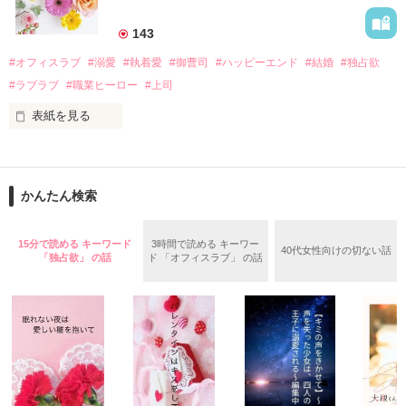
美桜を守るため、哲平は同居を提案してきて――。

――御影恭司その人だったのだ――！

　なぜか恭司から飼い猫の世話係を命じられた美桜は、猫の世
143
話を口実にしばしば呼び出された上、二人はいわゆる身体だけ
夏木美桜(なつきみお)

#オフィスラブ
#溺愛
#執着愛
#御曹司
#ハッピーエンド
#結婚
#独占欲
✕

#ラブラブ
#職業ヒーロー
#上司
鳴海哲平 (なるみてっぺい)

表紙を見る
作品を読む
止まっていたはずの二人の時間が、再び動き出す。

舞川雛子（26）は大手お菓子メーカー、三日月製菓コーポレー
再会から始まる、溺愛ラブ。

ションの企画戦略室で働いている。

また雛子には2年前から付き合いはじめ、半年前から同棲を始
2026.6.5～2026.7.25

かんたん検索
めた、同期で恋人の石垣守（26）がいるのだが、後輩の姫原由
羅（24）との浮気が発覚した上、いつのまにか元カノにされて
いた。

15分で読める キーワード
3時間で読める キーワー
40代女性向けの切ない話
守と由羅から『便利屋雛子』と馬鹿にされ、一人こっそり泣い
「独占欲」 の話
ド 「オフィスラブ」 の話
＊以前、公開していた話の改稿版です＊

ていた雛子に、企画戦略室の上司である雪瀬鷹哉（29）が
『──俺と結婚してくれないか』といきなりプロポーズをしてき
た上、同居まで提案してきて──？

鷹哉『宜しくな、俺の雛子』🦅

雛子『俺の……ひぃ、雛子？！！！』🐥

作品を読む
シゴデキで冷徹な上司が見せる素顔は、なぜか想像以上に甘く