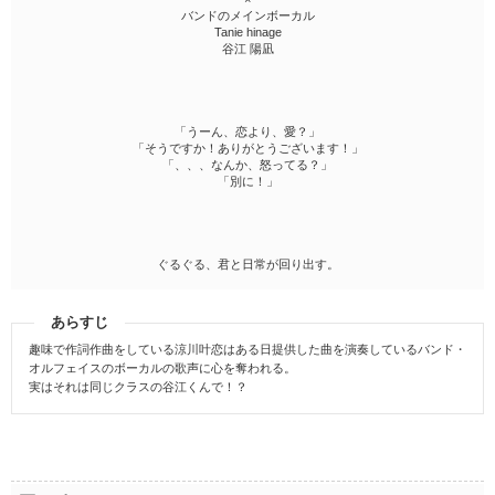
バンドのメインボーカル
Tanie hinage
谷江 陽凪
「うーん、恋より、愛？」
「そうですか！ありがとうございます！」
「、、、なんか、怒ってる？」
「別に！」
ぐるぐる、君と日常が回り出す。
あらすじ
趣味で作詞作曲をしている涼川叶恋はある日提供した曲を演奏しているバンド・
オルフェイスのボーカルの歌声に心を奪われる。
実はそれは同じクラスの谷江くんで！？