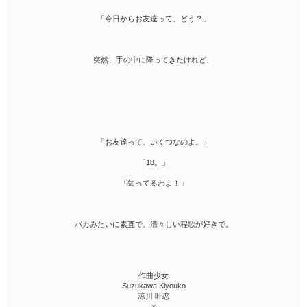
「今日からお友達って、どう？」
突然、手の中に降ってきたけれど、
「お友達って、いくつなのよ。」
「18。」
「知ってるわよ！」
バカみたいに素直で、清々しい程歌が好きで。
作曲少女
Suzukawa Klyouko
涼川 叶恋
×