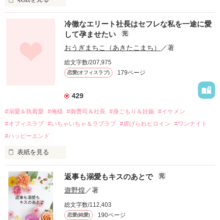
冷徹なエリート社長はセフレな私を一途に愛
して孕ませたい
完
幼なじみの哲平に淡い恋心を抱いていた美桜。

おうぎまちこ（あきたこまち）
／著
しかし、ある出来事をきっかけに二人の関係は壊れてしまう。

総文字数/207,975
関係修復もできないまま、美桜は両親の離婚によって

179ページ
恋愛(オフィスラブ)
引っ越すことになり、哲平とも離れ離れになった。

それから約十二年後。

429
過去の傷から、二度と会いたくないと思っていた哲平に

#溺愛＆執着愛
#俺様
#御曹司＆社長
#身ごもり＆妊娠
#イケメン
運命のような再会を果たす。

#オフィスラブ
#いちゃいちゃ＆ラブラブ
#虐げられヒロイン
#ワンナイト
そして、ひょんなことから

#ハッピーエンド
酔った勢いで一夜を共にしてしまった。

表紙を見る
さらに、美桜が初めてだと知った哲平は

『責任をとる、結婚しよう』と真っ直ぐに告げてきた。

　おかしな噂を流されて前の職場でうまくいかなかった梅田美
戸惑う美桜とは裏腹に、好きという気持ちを隠すことなく

返事も溺愛もキスのあとで
完
桜は、海外で傷心旅行をしていたところ、日本人美青年と出会
甘やかしてくる。

い、酒の勢いもあり一夜限りの関係となる。

遊野煌
／著
　帰国後、美桜は新しい職場でワンナイトした美青年と再会。
そんなある日、哲平は美桜がストーカー被害に

総文字数/112,403
なんと彼の正体は、とある財閥御曹司にも関わらず、一族を離
遭っていることを知る。

190ページ
恋愛(純愛)
れて起業した新進気鋭の実業家、社内でも冷徹だと評判な社長