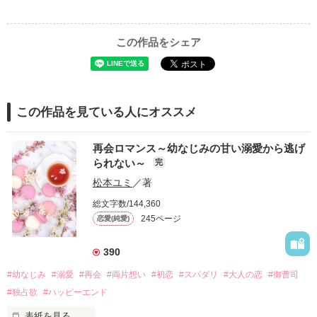
この作品をシェア
この作品を見ている人にオススメ
再会ロマンス～幼なじみの甘い溺愛から逃げ
られない～
完
松本ユミ
／著
総文字数/144,360
245ページ
恋愛(純愛)
390
#幼なじみ
#溺愛
#再会
#両片想い
#初恋
#スパダリ
#大人の恋
#御曹司
#独占欲
#ハッピーエンド
表紙を見る