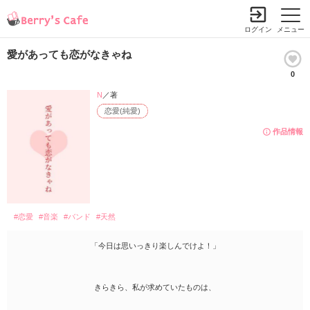
ログイン
メニュー
愛があっても恋がなきゃね
0
N
／著
恋愛(純愛)
作品情報
#恋愛
#音楽
#バンド
#天然
「今日は思いっきり楽しんでけよ！」
きらきら、私が求めていたものは、