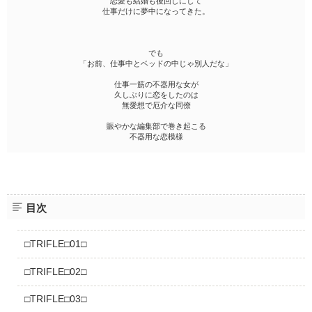
恋愛も結婚も後回しにして
仕事だけに夢中になってきた。
でも
「お前、仕事中とベッドの中じゃ別人だな」
仕事一筋の不器用な女が
久しぶりに恋をしたのは
無愛想で厄介な同僚
賑やかな編集部で巻き起こる
不器用な恋模様
目次
□TRIFLE□01□
□TRIFLE□02□
□TRIFLE□03□