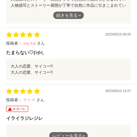
人物描写とストーリー展開が丁寧で自然に作品に引きこまれてい
くし、何より片桐さんがかっこいい！好感を持てる主人公といい
続きを見る
男！きたみ先生は天才です。
次回作も楽しみにしています。
2023/05/15 06:05
投稿者：
say.kai
さん
たまらない♡⁠(⁠˃͈⁠⁠દ⁠⁠˂͈⁠⁠
大人の恋愛、サイコー!!
大人の恋愛、サイコー!!
2023/05/10 14:27
投稿者：
チャマ
さん
ネタバレ
イライラジレジレ
片桐の中途半端な優しさが平井との関係を中途半端にして不安に
レビューを見る