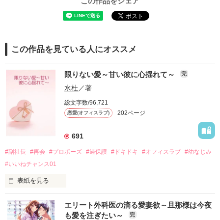
この作品をシェア
この作品を見ている人にオススメ
限りない愛～甘い彼に心揺れて～
完
水杜
／著
総文字数/96,721
202ページ
恋愛(オフィスラブ)
691
#副社長
#再会
#プロポーズ
#過保護
#ドキドキ
#オフィスラブ
#幼なじみ
#いいねチャンス01
表紙を見る
大好きだった『お隣のお兄ちゃん』に再会。

エリート外科医の滴る愛妻欲～旦那様は今夜
も愛を注ぎたい～
完
彼は副社長になって、大人の男になっていた。
