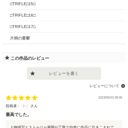
□TRIFLE□15□
□TRIFLE□16□
□TRIFLE□17□
片桐の憂鬱
この作品のレビュー
レビューを書く
レビューについて
2023/05/22 08:05
投稿者：
さく
さん
最高でした。
人物描写とストーリー展開が丁寧で自然に作品に引きこまれていくし、何より片桐さんがかっこいい！好感を持てる主人公といい男！きたみ先生は天才です。 次回作も楽しみにしています。