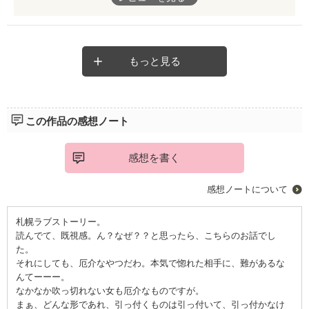
させたりして、途中ジレジレイライラ。明らかに平井のことは好
きだし、それどころか好きが溢れているのに関係をハッキリしな
い片桐の裏に何かあるんだろうなとは思ったけど、結局、美咲の
抱えている問題に直接関わって解決に導いたのは平井。あのま
ま、片桐がただ見守り続けたらどうなっていたんだろう。平井の
もっと見る
仕事に一生懸命な所も素直で真っ直ぐな所も、逆に１つ頑張ると
周りが見えなくなる所も全て分かって惚れ込んでいる片桐なだけ
に応援したいけど、こんな中途半端じゃ他の人の方が･･･と思っ
たりもした。でも恋も一直線の平井がどんな状況でもずーっと片
この作品の感想ノート
桐を思っていたから、ちゃんとそれが実って良かった。美咲のこ
とが片付いたら本当に何事もなかったように一緒にいて幸せそう
で良かった。笑
感想を書く
感想ノートについて
札幌ラブストーリー。
読んでて、既視感。ん？なぜ？？と思ったら、こちらのお話でし
た。
それにしても、厄介なやつだわ。本気で惚れた相手に、難があるな
んてーーー。
なかなか吹っ切れない女も厄介なものですが。
まぁ、どんな形であれ、引っ付くものは引っ付いて、引っ付かなけ