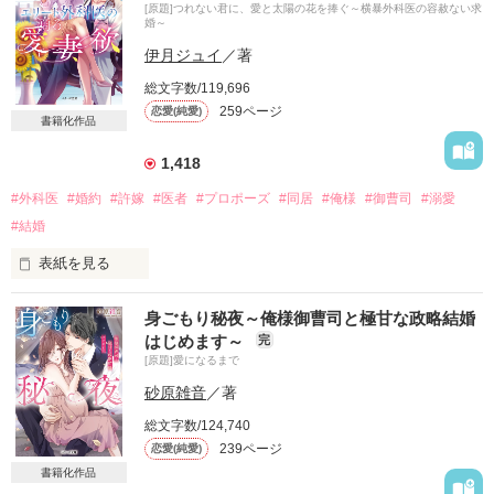
[原題]つれない君に、愛と太陽の花を捧ぐ～横暴外科医の容赦ない求
婚～
でも、過保護なのは変わらない。

伊月ジュイ
／著
総文字数/119,696
「危ないから、俺のそばを離れるな」

259ページ
恋愛(純愛)
書籍化作品
掴まれた腕が熱くなり、私の鼓動は速くなった。

1,418
#外科医
#婚約
#許嫁
#医者
#プロポーズ
#同居
#俺様
#御曹司
#溺愛
「私はもう子供じゃない」

#結婚
表紙を見る
「分かってる、子供にこんなことはしない」

許嫁の約束なんて

身ごもり秘夜～俺様御曹司と極甘な政略結婚
とっくになくなったと思ってた。

接近されて、胸は高鳴った。

はじめます～
完
それなのに。

[原題]愛になるまで
砂原雑音
／著
＊＊2018.12.22＊完結＊＊
「ただいま、彩葉。結婚しよう」

総文字数/124,740
239ページ
恋愛(純愛)
作品を読む
忘れた頃に彼はやってきて

書籍化作品
私の唇を我が物顔で奪っていった。
