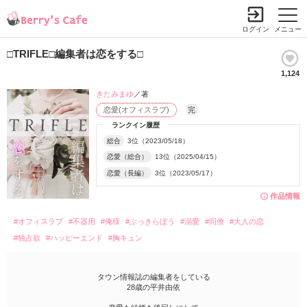
ログイン
メニュー
□TRIFLE□編集者は恋をする□
1,124
きたみまゆ
／著
恋愛(オフィスラブ)
完
ランクイン履歴
総合
3位（2023/05/18）
恋愛（総合）
13位（2025/04/15）
恋愛（長編）
3位（2023/05/17）
作品情報
#オフィスラブ
#不器用
#俺様
#ぶっきらぼう
#溺愛
#同僚
#大人の恋
#独占欲
#ハッピーエンド
#胸キュン
タウン情報誌の編集者をしている
28歳の平井由依