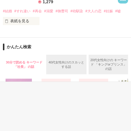
1,279
#結婚
#すれ違い
#再会
#溺愛
#御曹司
#幼馴染
#大人の恋
#妊娠
#嘘
＝＝＝＝＝＝＝＝＝＝＝＝

表紙を見る
エリート心臓外科医　32歳

須皇　透佳（すおう　とうか）

×

幼馴染の王子様、二宮閑

ブラック企業勤務　26歳

×

早風　彩葉（はやかぜ　いろは）

かんたん検索
社畜　染谷琴音

＝＝＝＝＝＝＝＝＝＝＝＝

かつて失恋した相手で、姉の恋人だった人。

20代女性向けの キーワー
30分で読める キーワード
40代女性向けのスカッと
ド 「キングorプリンス」
「社長」 の話
する話
の話
祖父同士の約束で、姉妹のどちらかと結婚することになってい
【公開日：2020.04.17】

ると初めて知らされた。

【完結日：2020.04.20】
選ばれたのは、琴音だった。

大人になってからの再会に戸惑うばかりの琴音に、閑は優しく
作品を読む
手を差し伸べる。

その手は、幼い頃に琴音を守ってくれていた頃と何も変わら
ず、温かい。

恋愛感情は互いになくともいつか穏やかに夫婦になれるかもし
恋愛(純愛)
恋愛(純愛)
恋愛(純愛)
恋愛(純愛)
れない。

23時のミャーの大
結婚から始めまし
秘書清水が見た、
恋の練習