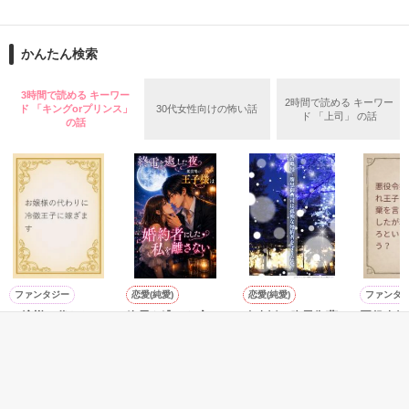
許嫁の約束なんて

とっくになくなったと思ってた。

作品を読む
それなのに。

かんたん検索
「ただいま、彩葉。結婚しよう」

3時間で読める キーワー
2時間で読める キーワー
ド 「キングorプリンス」
30代女性向けの怖い話
ド 「上司」 の話
の話
忘れた頃に彼はやってきて

私の唇を我が物顔で奪っていった。

＝＝＝＝＝＝＝＝＝＝＝＝

エリート心臓外科医　32歳

須皇　透佳（すおう　とうか）

×

ブラック企業勤務　26歳

ファンタジー
恋愛(純愛)
恋愛(純愛)
ファンタ
早風　彩葉（はやかぜ　いろは）

お嬢様の代わりに
終電を逃した夜、
政略婚～腹黒御曹
悪役令嬢
ナニ
＝＝＝＝＝＝＝＝＝＝＝＝

冷徹王子に嫁ぎま
鑑賞用の王子様は
司は孤独な婚約者
れ王子か
す
婚約者にした私を
を守りたい～
棄を言い
離さない
したが私
佐倉ミズキ／著
梅津ひなと／著
椿蛍／著
ききた／
ろという
【公開日：2020.04.17】

う？
【完結日：2020.04.20】