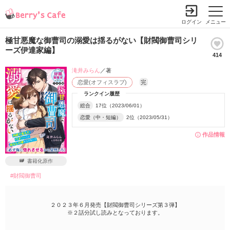
ログイン
メニュー
極甘悪魔な御曹司の溺愛は揺るがない【財閥御曹司シリ
ーズ伊達家編】
414
滝井みらん
／著
恋愛(オフィスラブ)
完
ランクイン履歴
総合
17位（2023/06/01）
恋愛（中・短編）
2位（2023/05/31）
作品情報
書籍化原作
#財閥御曹司
２０２３年６月発売【財閥御曹司シリーズ第３弾】
※２話分試し読みとなっております。