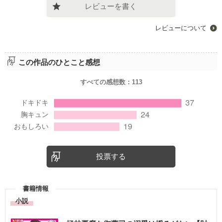
レビューを書く
レビューについて
この作品のひとこと感想
すべての感想数：
113
投票する
書籍情報
小説