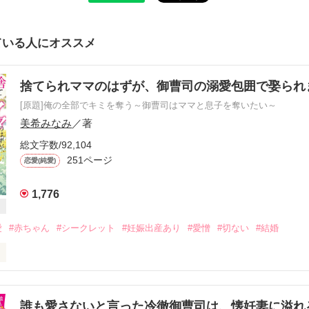
ている人にオススメ
捨てられママのはずが、御曹司の溺愛包囲で娶られ
[原題]俺の全部でキミを奪う～御曹司はママと息子を奪いたい～
美希みなみ
／著
総文字数/92,104
251ページ
恋愛(純愛)
1,776
愛
#赤ちゃん
#シークレット
#妊娠出産あり
#愛憎
#切ない
#結婚
OWA食品専務秘書の立花紗耶香は、容姿端麗、冷徹で、彼氏もたくさん
耶香は３歳の子供を育てるシングルマザー。

誰も愛さないと言った冷徹御曹司は、懐妊妻に溢れ