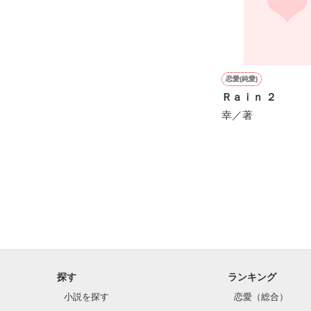
一途すぎる俺様
恋愛(純愛)
Ｒａｉｎ ２
幸／著
探す
ランキング
小説を探す
恋愛（総合）