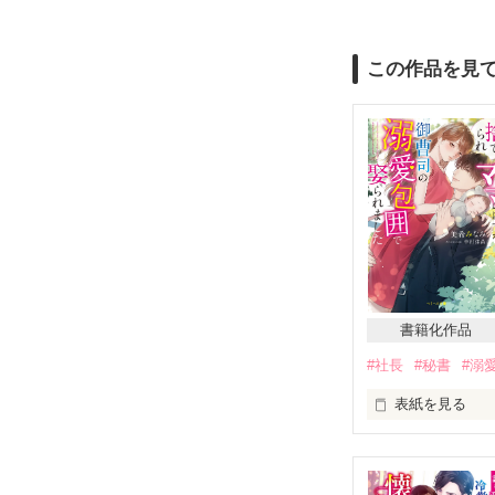
この作品を見
書籍化作品
#社長
#秘書
#溺
表紙を見る
大村グループS
れている。

しかし本当の紗