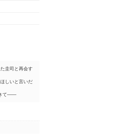
）
った圭司と再会す
てほしいと言いだ
きて――