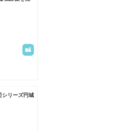
祥吾に子供の存
司シリーズ円城
頂きました。そ