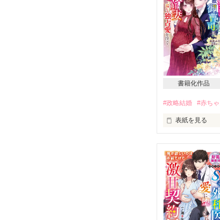
そんな時、大き
在を伝えるつも
しかし祥吾にバ
二人の想いは交
立花沙耶香　27歳
書籍化作品
2021.3.5  〜　20
#政略結婚
#赤ち
※　「身代わり
そちらを読んで
表紙を見る
2021.3.11
「俺は誰も愛せ
うたこさんのき
「わかっていま
　きちんと立場
※７月９日にベ
ちらもお楽しみ
「後悔するぞ」

　そう言いなが
⭐︎華麗なる結婚シ
Story1　身
　愛せないのな