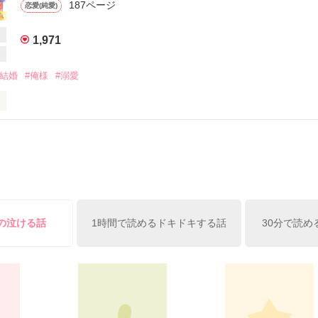
う一度恋をさせて（一夜の過ちで授かったら〜）

187ページ
恋愛(純愛)
する政略結婚　（蜜月身ごもり婚）

TARI　HARUKI ）　３２歳

  俺の全部でキミを奪う（捨てられママのはずが、御曹司の溺愛包囲網で娶られ
律事務所　エリート弁護士

1,971
夜からはじまる偽り婚　～クールな御曹司は溺愛して離さない～

り、祥吾の年齢が変わっています。申し訳ありません。ご了承お願いし
約結婚
#俺様
#溺愛
ITA AMANE）　27歳

父の元に政略結婚の駒として引き取られる

・公開

作品を読む
うに抱かれたい？　可能なかぎり、ご要望に応じてやるよ。――奥さん』
2022.10.6　

えんじょうじ　まさき　

閥円城寺グループの御曹司で凄腕の外科医。

申し訳ありません。三月末で一度、一章までの公開にさせていただきます。

男。

申し訳ありません。

けの泣ける話
1時間で読めるドキドキする話
30分で読め
ちづき　かずは

芙蓉』の看板娘。元気と愛嬌が取り柄。

作品を読む
らに最愛の祖父が病に倒れる。精神的にも金銭的にも追いつめられた和葉
樹が持ちかける怪しい仕事を引き受けることに。その内容はなんと！

。ついでに跡継ぎも産んでくれるとありがたいな』
