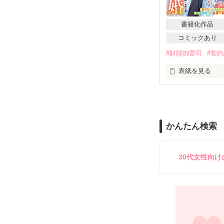
Story2　も
Story3　恋
佐渡悠希（SAWA
Story4  
SWATARI法
書籍化作品
Story5　一
コミックあり
×

※書籍化にあた
#財閥御曹司
#契
宮下天音（MIYAS
両親が他界　祖
表紙を見る
2022.10　完結
『で、どんなふ
2022.10.4　～　
円城寺　柾樹　
２８歳。医療財
かんたん検索
2025.3. 
自信満々の俺様
誤字脱字が多く
　　　　　×

30代女性向
望月　和葉　も
２５歳。料亭『
お店の借金、さ
俺様ドクター柾
『俺の妻になれ