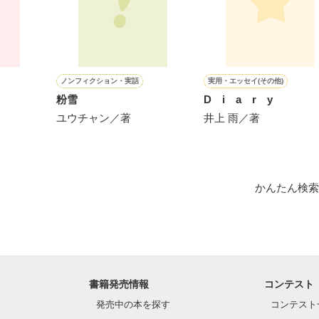
ドクターと、ベタ甘契約婚いたします⁉

ノンフィクション・実話
実用・エッセイ(その他)
作品を読む
粉雪
D i a r y
ユウチャン／著
井上 雨／著
かんたん検索
書籍発売情報
コンテスト
発売中の本を探す
コンテスト