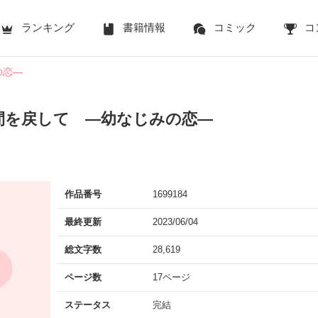
ランキング
書籍情報
コミック
コ
の恋―
間を戻して ―幼なじみの恋―
作品番号
1699184
最終更新
2023/06/04
総文字数
28,619
ページ数
17ページ
ステータス
完結