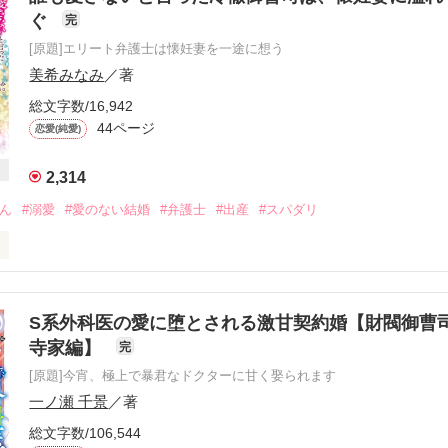
ぐ
完
な仕事で息子の父親である東和祥吾と再会する。酷い捨てられ方をした
[原題]エリート弁護士は懐妊妻を一途に想う
りのない紗耶香。

レてしまい…。

美希みなみ
／著
錯して行く…。

総文字数/16,942
　×    東和祥吾　35歳

44ページ
恋愛(純愛)
2,314
21.3.8

ゃん
#溺愛
#愛のない結婚
#弁護士
#出産
#スパダリ
婚」「一夜の過ち～」「恋する政略結婚」三部作のスピンオフです。

頂かなくても物語に問題はありません。

　番外編公開しました。

ない。それでもいいのか？」

ゅうかさん、素敵なレビューありがとうございます。

す」

S系外科医の愛に堕とされる激甘契約婚【財閥御曹
をわきまえるから。だから少しだけ夢を見させて欲しい。

寺家編】
完
リーズ文庫から発売になります。大幅に加筆と、番外編２本も書かせて
いただければ嬉しいです。

[原題]今宵、極上で暴君なドクターに甘く娶られます
ら、私に触れる手が優しくて切なくなる。

一ノ瀬 千景
／著
リーズ⭐︎

代わり婚の甘い誘惑　（身代わり婚）

総文字数/106,544
ら、優しくしないで……。
