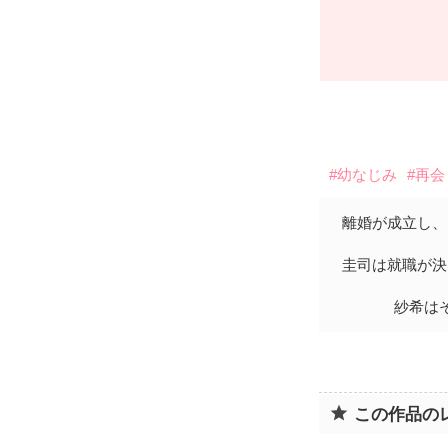
#幼なじみ
#再会
離婚が成立し、
圭司は就職が決
紗希は
この作品の