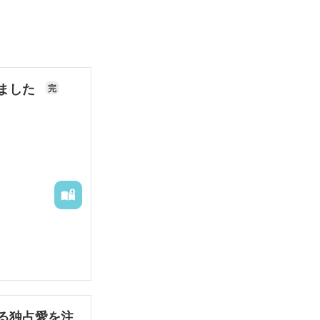
ました
完
いるように思わ
る独占愛を注