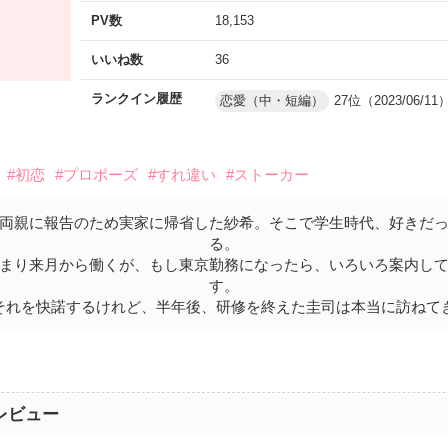
PV数
18,153
いいね数
36
ランクイン履歴
恋愛（中・短編）
27位（2023/06/11
#初恋
#プロポーズ
#すれ違い
#ストーカー
両親に報告のため実家に帰省した紗希。そこで学生時代、好きだ
る。
まり来月から働くが、もし東京勤務になったら、いろいろ案内し
す。
それを快諾するけれど、半年後、研修を終えた圭司は本当に訪ねて
レビュー