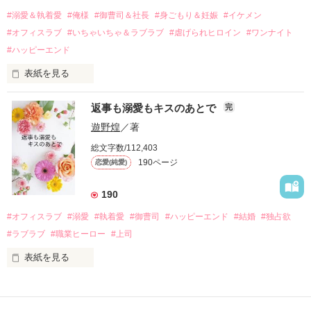
過去の傷から、二度と会いたくないと思っていた哲平に

#溺愛＆執着愛
#俺様
#御曹司＆社長
#身ごもり＆妊娠
#イケメン
運命のような再会を果たす。

#オフィスラブ
#いちゃいちゃ＆ラブラブ
#虐げられヒロイン
#ワンナイト
そして、ひょんなことから

#ハッピーエンド
酔った勢いで一夜を共にしてしまった。

表紙を見る
さらに、美桜が初めてだと知った哲平は

『責任をとる、結婚しよう』と真っ直ぐに告げてきた。

　おかしな噂を流されて前の職場でうまくいかなかった梅田美
戸惑う美桜とは裏腹に、好きという気持ちを隠すことなく

返事も溺愛もキスのあとで
完
桜は、海外で傷心旅行をしていたところ、日本人美青年と出会
甘やかしてくる。

い、酒の勢いもあり一夜限りの関係となる。

遊野煌
／著
　帰国後、美桜は新しい職場でワンナイトした美青年と再会。
そんなある日、哲平は美桜がストーカー被害に

総文字数/112,403
なんと彼の正体は、とある財閥御曹司にも関わらず、一族を離
遭っていることを知る。

190ページ
恋愛(純愛)
れて起業した新進気鋭の実業家、社内でも冷徹だと評判な社長
美桜を守るため、哲平は同居を提案してきて――。

――御影恭司その人だったのだ――！

　なぜか恭司から飼い猫の世話係を命じられた美桜は、猫の世
190
話を口実にしばしば呼び出された上、二人はいわゆる身体だけ
夏木美桜(なつきみお)

#オフィスラブ
#溺愛
#執着愛
#御曹司
#ハッピーエンド
#結婚
#独占欲
✕

#ラブラブ
#職業ヒーロー
#上司
鳴海哲平 (なるみてっぺい)

表紙を見る
作品を読む
止まっていたはずの二人の時間が、再び動き出す。

舞川雛子（26）は大手お菓子メーカー、三日月製菓コーポレー
再会から始まる、溺愛ラブ。

ションの企画戦略室で働いている。

また雛子には2年前から付き合いはじめ、半年前から同棲を始