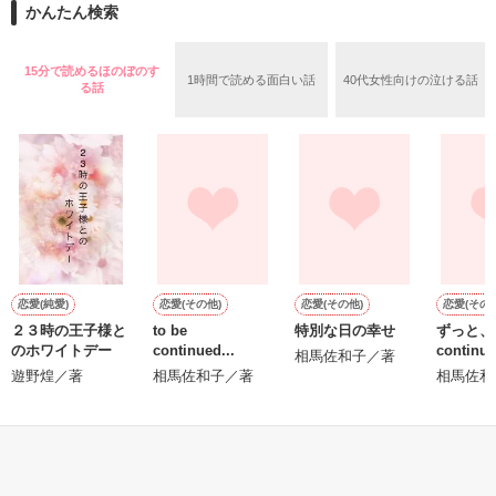
2026.6.5～2026.7.25

かんたん検索
めた、同期で恋人の石垣守（26）がいるのだが、後輩の姫原由
羅（24）との浮気が発覚した上、いつのまにか元カノにされて
いた。

15分で読めるほのぼのす
1時間で読める面白い話
40代女性向けの泣ける話
守と由羅から『便利屋雛子』と馬鹿にされ、一人こっそり泣い
る話
＊以前、公開していた話の改稿版です＊

ていた雛子に、企画戦略室の上司である雪瀬鷹哉（29）が
『──俺と結婚してくれないか』といきなりプロポーズをしてき
た上、同居まで提案してきて──？

鷹哉『宜しくな、俺の雛子』🦅

雛子『俺の……ひぃ、雛子？！！！』🐥

作品を読む
シゴデキで冷徹な上司が見せる素顔は、なぜか想像以上に甘く
て……🐥💓🦅

恋愛(純愛)
恋愛(その他)
恋愛(その他)
恋愛(その他
２３時の王子様と
to be
特別な日の幸せ
ずっと、t
※表紙も作中使用の画像も全てフリー素材です。

のホワイトデー
continued...
continue
※執筆期間2026.6.3〜7.20完結です。　

相馬佐和子／著
遊野煌／著
相馬佐和子／著
相馬佐和
※他サイトさんにて恋愛トレンド1位でした〜良かったら読ん
で頂けると嬉しいです。
もっと見る
作品を読む
かんたん検索の条件を変える