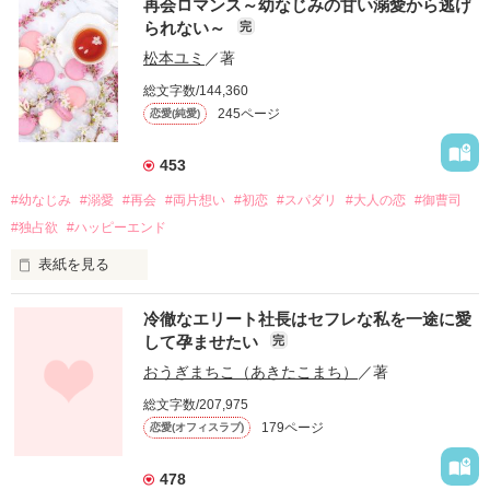
再会ロマンス～幼なじみの甘い溺愛から逃げ
られない～
完
松本ユミ
／著
総文字数/144,360
245ページ
恋愛(純愛)
453
#幼なじみ
#溺愛
#再会
#両片想い
#初恋
#スパダリ
#大人の恋
#御曹司
#独占欲
#ハッピーエンド
表紙を見る
冷徹なエリート社長はセフレな私を一途に愛
して孕ませたい
完
幼なじみの哲平に淡い恋心を抱いていた美桜。

おうぎまちこ（あきたこまち）
／著
しかし、ある出来事をきっかけに二人の関係は壊れてしまう。

総文字数/207,975
関係修復もできないまま、美桜は両親の離婚によって

179ページ
恋愛(オフィスラブ)
引っ越すことになり、哲平とも離れ離れになった。

それから約十二年後。

478