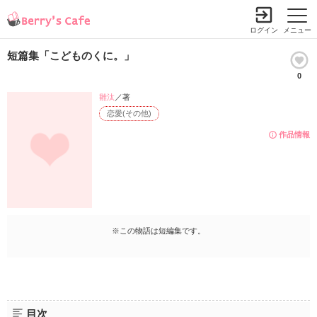
ログイン
メニュー
短篇集「こどものくに。」
0
雛汰
／著
恋愛(その他)
作品情報
※この物語は短編集です。
目次