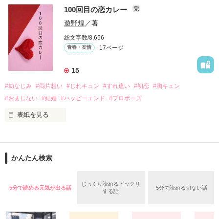
100回目の恋カレー
完
｢全部あんたのせいよ｣

『──のせいじゃないよ』

遊野煌
／著
総文字数/8,656
17ページ
青春・友情
｢なんであんたが生きてんのよ｣

作品を読む
『生きていてくれてありがとう』

15
#幼なじみ
#両片想い
#じれキュン
#すれ違い
#初恋
#胸キュン
｢あんたなんか産まなきゃ良かった｣

『産まれてきてくれてありがとう』

#おまじない
#結婚
#ハッピーエンド
#プロポーズ
表紙を見る
｢あんたさえ居なければ·····｣

『ねぇ、恋カレーって知ってる？』

『──が居てくれたから俺たちは·····』

──『ん？　恋カレー？』

かんたん検索
『うん。恋カレーを100回たべたら、好きな人が自分のこと好
きになっちゃうんだって』

両親から虐待を受け感情を知らない女の子と

じっくり読めるビックリ
5分で読める元気が出る話
5分で読める切ない話
する話
これは好きなアイツに好きだよって言えない、臆病な私の初恋
その女の子に感情を教える極道達との物語。

と恋のおまじないの話。
