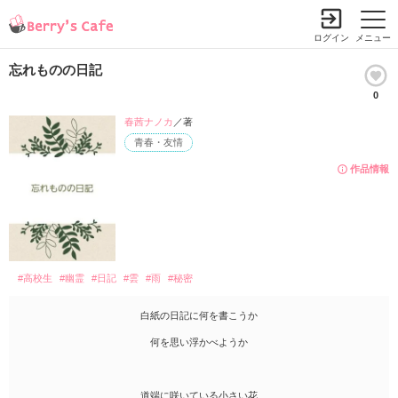
ログイン
メニュー
忘れものの日記
0
春茜ナノカ
／著
青春・友情
作品情報
#高校生
#幽霊
#日記
#雲
#雨
#秘密
白紙の日記に何を書こうか
何を思い浮かべようか
道端に咲いている小さい花