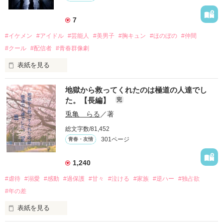
7
#イケメン
#アイドル
#芸能人
#美男子
#胸キュン
#ほのぼの
#仲間
#クール
#配信者
#青春群像劇
表紙を見る
推しは画面の向こうにいるはずだったのに、仕事先で毎日会っ
地獄から救ってくれたのは極道の人達でし
ています。

た。【長編】
完
不器用でも努力を諦めない赤。

兎亀 らる
／著
無口で頼れる黒。

総文字数/81,452
天才肌で笑顔が眩しい白。

301ページ
青春・友情
三人の姿に勇気をもらい、「私も一歩踏み出してみたい」と思
えるようになった。

1,240
#虐待
#溺愛
#感動
#過保護
#甘々
#泣ける
#家族
#逆ハー
#独占欲
#年の差
　　　恋、友情、夢、そして成長。

　　　　笑って、ときどき泣ける。

表紙を見る
　　　　　　〜青春群像劇〜
