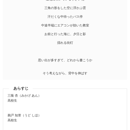
三角の形をした空に浮かぶ雲
汗だくな中待ったバス停
中途半端にエアコンが効いた教室
お前と行った海に、夕日と影
揺れる街灯
思い出が多すぎて、どれから書こうか
そう考えながら、背中を伸ばす
あらすじ
三蔭 杏（みかげ あん）
高校生
鵜戸 知誉（うど しほ）
高校生