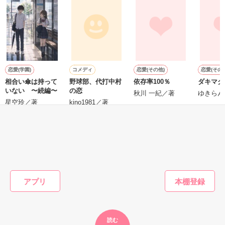
泣き方も、笑い方も、助けの求め方も、何も知らなかった。

※表紙はフリー素材です。コンテスト用に既存作を改稿しまし
でもみんなが教えてくれた。

た。
恋愛(学園)
コメディ
恋愛(その他)
恋愛(その他
作品を読む
相合い傘は持って
野球部、代打中村
依存率100％
ダキマク
『"愛してるよ"』

いない 〜続編〜
の恋
秋川 一紀／著
ゆきらん
星空玲／著
kino1981／著
感動のラスト──

もっと見る
かんたん検索の条件を変える
アプリ
野いちご

ジャンル別 最高1位！

総合 最高3位！

読む