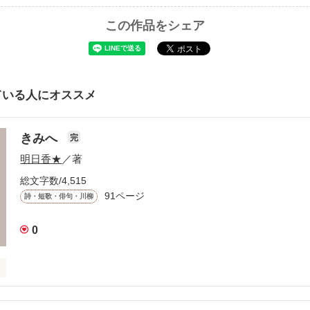
この作品をシェア
ている人にオススメ
きみへ
完
明日香★
／著
総文字数/4,515
91ページ
詩・短歌・俳句・川柳
0
いる

みへ
