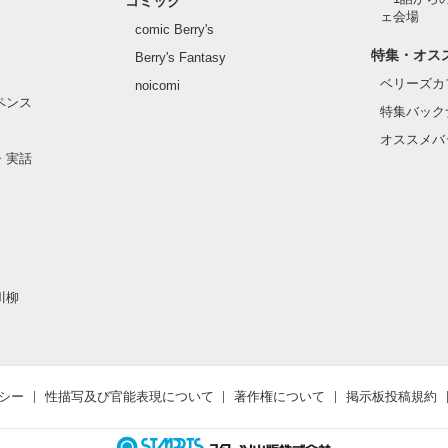
コミック
ェ会場
comic Berry's
特集・オス
Berry's Fantasy
ベリーズカ
noicomi
ペンス
特集バック
オススメバ
・実話
川柳
シー
性描写及び官能表現について
著作権について
掲示板投稿規約