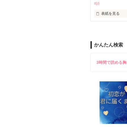
#詩
読みながら

当ててみて下さ
表紙を見る
不定期に詩を書
*｡ﾟ+*｡ﾟ+*｡ﾟ+*｡ﾟ
私の考えたのも

かんたん検索
よかったら覗い
ありますので

何かに必要にな
参考として

3時間で読める
見てくださるのら
とても光栄です(^
稚拙な詩集にな
是非みてくださ
その辺りは温か
*｡+*｡+*+*｡｡*+｡*
２０１１

最終更新４/２４ 
Ｐ.１９～２６