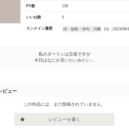
PV数
139
いいね数
0
ランクイン履歴
詩・短歌・俳句・川柳
1位（2023/08/
私のダーリンは王様ですが
今日はなにか言いたいみたい…
レビュー
この作品には、まだ投稿されていません。
レビューを書く