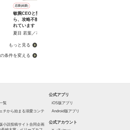
恋愛(純愛)
恋愛(純愛)
恋愛(純愛)
青春・友情
敏腕CEOと契約結婚した
好きって言って…
溺愛婚姻譚〜交際ゼロ日で
星の花が降る頃に
ら、攻略不能なほど溺愛さ
すが、一途な御曹司と結婚
涙樺／著
凛寧／著
れています
します〜
夏目 若葉／著
紅カオル／著
もっと見る
の条件を変える
公式アプリ
一覧
iOS版アプリ
ェチから始まる溺愛コンテ
Android版アプリ
公式アカウント
版小説投稿サイト合同企画
の長編大賞」ベリーズカフ