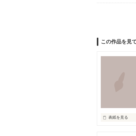
この作品を見
表紙を見る
　このせかいに
　たくさんのき