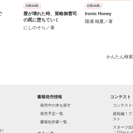
恋愛(純愛)
恋愛(純愛)
で
愛が壊れた時、策略御曹司
Ironic Honey
作品を読む
の罠に堕ちていく
陽瀬 柚夏／著
にしのそら／著
かんたん検索
書籍発売情報
コンテスト
発売中の本を探す
コンテスト
発売予定一覧
超短編！フ
スト
書籍化作家一覧
スターツ出
合）
「1話から