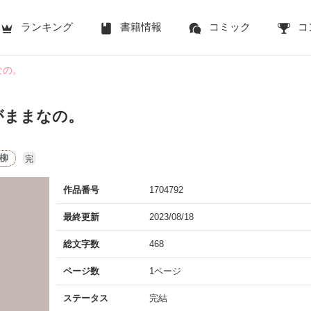
ランキング
書籍情報
コミック
コ
なの。
がままなの。
柳
完
作品番号
1704792
最終更新
2023/08/18
総文字数
468
ページ数
1ページ
ステータス
完結