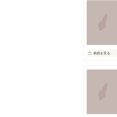
　たくさんの気持
 これは短歌です

 限られた字数のなかであるときふとあふれた気持ちを表現しました。

 これを呼んでなにか感じてもらえるなら幸いです。

 もしこの短歌を気に入ってくださったのなら投票よろしくおねがいします。

 一応完結になっていますが、まだまだ更新します

表紙を見る
いろんな

、
アクレコ×ＰＯＥ
集めました。

皆さんが持ってる
画像や有名なマ
セリフなどもあ