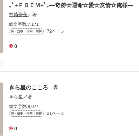
ちと思い出を､､､

｡ﾟ+ＰＯＥＭ+ﾟ｡―奇跡☆運命☆愛☆友情☆俺様―
神崎夢美
／著
総文字数/7,171
72ページ
詩・短歌・俳句・川柳
0
Ｍ

きら星のこころ
完
作品を読む
きら星
／著
総文字数/9,074
21ページ
詩・短歌・俳句・川柳


ンガの

0
るので
