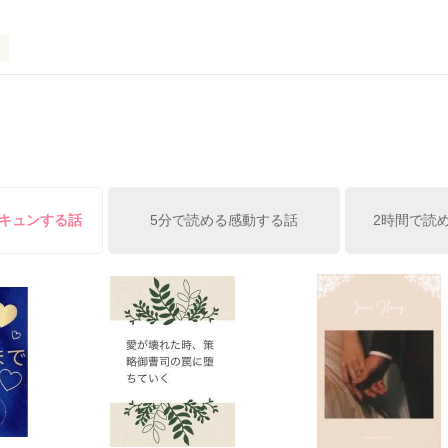
い☆

いていきます。

+*｡ﾟ+*｡ﾟ+*

てみてください。

ったら

胸キュンする話
5分で読める感動する話
2時間で読


O^)

るかもしれませんが、

い☆☆

い目でご覧頂けると嬉しいです。
゜*+｡+*

作品を読む

