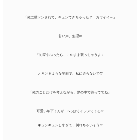
「俺に壁ドンされて、キュンてきちゃった？ カワイイ～」
甘い声、無理///
「約束やぶったら、このまま襲っちゃうよ」
とろけるような笑顔で、私に迫らないで///
「俺のことだけを考えながら、夢の中で待っててね」
可愛い年下くんが、Sっぽくイジメてくる///
キュンキュンしすぎて、倒れちゃいそう///