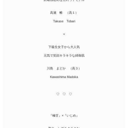
高瀬 帷 （高１）
Takase Tobari
×
下級生女子から大人気
元気で笑顔キラキラな姉御肌
川島 まどか （高３）
Kawashima Madoka
♡ ♡ ♡
『極甘』×『いじめ』