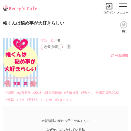
ログイン
メニュー
帷くんは秘め事が大好きらしい
82
甘沼 恋
／著
恋愛(学園)
完
作品情報
#溺愛
#体育祭ラブ2023
#課外活動09
#先輩後輩
#野いちご学園高等部2022
#嫉妬
#甘々
#芸能人
#いじめ
#泣きキュン
金髪碧眼の売れっ子モデルくんに
なぜか、なつかれている私