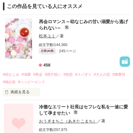
この作品を見ている人にオススメ
再会ロマンス～幼なじみの甘い溺愛から逃げ
られない～
完
松本ユミ
／著
総文字数/144,360
245ページ
恋愛(純愛)
458
#幼なじみ
#溺愛
#再会
#両片想い
#初恋
#スパダリ
#大人の恋
#御曹司
#独占欲
#ハッピーエンド
表紙を見る
冷徹なエリート社長はセフレな私を一途に愛
して孕ませたい
完
幼なじみの哲平に淡い恋心を抱いていた美桜。

おうぎまちこ（あきたこまち）
／著
しかし、ある出来事をきっかけに二人の関係は壊れてしまう。

総文字数/207,975
関係修復もできないまま、美桜は両親の離婚によって
