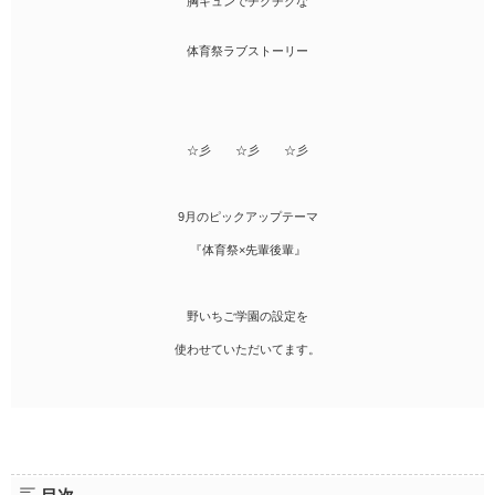
胸キュンでチクチクな
体育祭ラブストーリー
☆彡 ☆彡 ☆彡
9月のピックアップテーマ
『体育祭×先輩後輩』
野いちご学園の設定を
使わせていただいてます。