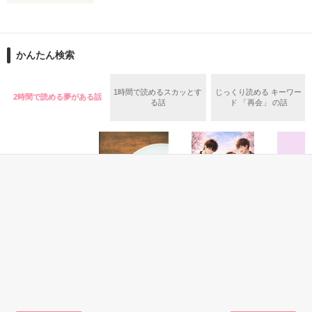
作品を読む
止まっていたはずの二人の時間が、再び動き出す。

舞川雛子（26）は大手お菓子メーカー、三日月製菓コーポレー
再会から始まる、溺愛ラブ。

ションの企画戦略室で働いている。

また雛子には2年前から付き合いはじめ、半年前から同棲を始
2026.6.5～2026.7.25

かんたん検索
めた、同期で恋人の石垣守（26）がいるのだが、後輩の姫原由
羅（24）との浮気が発覚した上、いつのまにか元カノにされて
いた。

1時間で読めるスカッとす
じっくり読める キーワー
2時間で読める夢がある話
守と由羅から『便利屋雛子』と馬鹿にされ、一人こっそり泣い
る話
ド 「再会」 の話
＊以前、公開していた話の改稿版です＊

ていた雛子に、企画戦略室の上司である雪瀬鷹哉（29）が
『──俺と結婚してくれないか』といきなりプロポーズをしてき
た上、同居まで提案してきて──？

鷹哉『宜しくな、俺の雛子』🦅

雛子『俺の……ひぃ、雛子？！！！』🐥

作品を読む
シゴデキで冷徹な上司が見せる素顔は、なぜか想像以上に甘く
て……🐥💓🦅

恋愛(キケン・ダーク)
恋愛(その他)
恋愛(純愛)
ファンタ
誰も愛さない天才
メシマズな彼女は
あの公園で、君に
THREE
※表紙も作中使用の画像も全てフリー素材です。

王の覚醒 〜俺が
イケメンシェフに
会えたら
ス
※執筆期間2026.6.3〜7.20完結です。　

新・王？ 両親が命
溺愛される
美桜／著
涙鳴／著
※他サイトさんにて恋愛トレンド1位でした〜良かったら読ん
懸けで守ってくれ
紫陽花／著
またたびやま銀猫
で頂けると嬉しいです。
た国なので、十人
／著