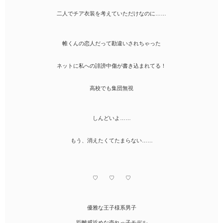
二人でチア衣装を考えていただけなのに……
帷くんの恋人だって勘違いされちゃった
ネットに私への誹謗中傷が書き込まれてる！
高校でも集団無視
しんどいよ……
もう、消えたくてたまらない……
♡ ♡ ♡
優雅な王子様系男子
距離感近めな売れっ子モデル