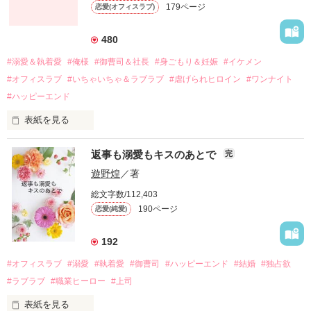
179ページ
恋愛(オフィスラブ)
引っ越すことになり、哲平とも離れ離れになった。

それから約十二年後。

480
過去の傷から、二度と会いたくないと思っていた哲平に

#溺愛＆執着愛
#俺様
#御曹司＆社長
#身ごもり＆妊娠
#イケメン
運命のような再会を果たす。

#オフィスラブ
#いちゃいちゃ＆ラブラブ
#虐げられヒロイン
#ワンナイト
そして、ひょんなことから

#ハッピーエンド
酔った勢いで一夜を共にしてしまった。

表紙を見る
さらに、美桜が初めてだと知った哲平は

『責任をとる、結婚しよう』と真っ直ぐに告げてきた。

　おかしな噂を流されて前の職場でうまくいかなかった梅田美
戸惑う美桜とは裏腹に、好きという気持ちを隠すことなく

返事も溺愛もキスのあとで
完
桜は、海外で傷心旅行をしていたところ、日本人美青年と出会
甘やかしてくる。

い、酒の勢いもあり一夜限りの関係となる。

遊野煌
／著
　帰国後、美桜は新しい職場でワンナイトした美青年と再会。
そんなある日、哲平は美桜がストーカー被害に

総文字数/112,403
なんと彼の正体は、とある財閥御曹司にも関わらず、一族を離
遭っていることを知る。

190ページ
恋愛(純愛)
れて起業した新進気鋭の実業家、社内でも冷徹だと評判な社長
美桜を守るため、哲平は同居を提案してきて――。

――御影恭司その人だったのだ――！

　なぜか恭司から飼い猫の世話係を命じられた美桜は、猫の世
192
話を口実にしばしば呼び出された上、二人はいわゆる身体だけ
夏木美桜(なつきみお)

#オフィスラブ
#溺愛
#執着愛
#御曹司
#ハッピーエンド
#結婚
#独占欲
✕

#ラブラブ
#職業ヒーロー
#上司
鳴海哲平 (なるみてっぺい)

表紙を見る