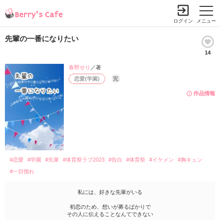
ログイン
メニュー
先輩の一番になりたい
14
春野せり
／著
恋愛(学園)
完
作品情報
#恋愛
#学園
#先輩
#体育祭ラブ2023
#告白
#体育祭
#イケメン
#胸キュン
#一目惚れ
私には、好きな先輩がいる
初恋のため、想いが募るばかりで
その人に伝えることなんてできない