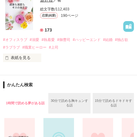
　帰国後、美桜は新しい職場でワンナイトした美青年と再会。
そんなある日、哲平は美桜がストーカー被害に

総文字数/112,403
なんと彼の正体は、とある財閥御曹司にも関わらず、一族を離
遭っていることを知る。

190ページ
恋愛(純愛)
れて起業した新進気鋭の実業家、社内でも冷徹だと評判な社長
美桜を守るため、哲平は同居を提案してきて――。

――御影恭司その人だったのだ――！

　なぜか恭司から飼い猫の世話係を命じられた美桜は、猫の世
173
話を口実にしばしば呼び出された上、二人はいわゆる身体だけ
夏木美桜(なつきみお)

#オフィスラブ
#溺愛
#執着愛
#御曹司
#ハッピーエンド
#結婚
#独占欲
✕

#ラブラブ
#職業ヒーロー
#上司
鳴海哲平 (なるみてっぺい)

表紙を見る
作品を読む
止まっていたはずの二人の時間が、再び動き出す。

舞川雛子（26）は大手お菓子メーカー、三日月製菓コーポレー
再会から始まる、溺愛ラブ。

ションの企画戦略室で働いている。

また雛子には2年前から付き合いはじめ、半年前から同棲を始
2026.6.5～2026.7.25

かんたん検索
めた、同期で恋人の石垣守（26）がいるのだが、後輩の姫原由
羅（24）との浮気が発覚した上、いつのまにか元カノにされて
いた。

30分で読める胸キュンす
15分で読めるドキドキす
1時間で読める夢がある話
守と由羅から『便利屋雛子』と馬鹿にされ、一人こっそり泣い
る話
る話
＊以前、公開していた話の改稿版です＊

ていた雛子に、企画戦略室の上司である雪瀬鷹哉（29）が
『──俺と結婚してくれないか』といきなりプロポーズをしてき
た上、同居まで提案してきて──？

鷹哉『宜しくな、俺の雛子』🦅
