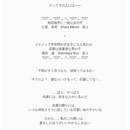
だってその人には――
*ฺ✤ฺ*:.｡.:*ฺ✤ฺ*:.｡.:*｡.:*ฺ✤ฺ*:.｡.:*ฺ✤ฺ*
初恋相手に一途な女の子
江原 美琴 Ehara Mikoto 高１
×
イケメンで学年問わず女子に大人気だが、
恋愛は慎重派な男の子
篠宮 遼 Shinomiya Ryo 高２
*ฺ✤ฺ*:.｡.:*ฺ✤ฺ*:.｡.:*｡.:*ฺ✤ฺ*:.｡.:*ฺ✤ฺ*
「千咲がそう言うなら、頑張ってみるか」
「そうだよ！ 遼ならいけるって。応援してる！」
……ほら、やっぱり
先輩には、好きな人がいるんだ
先輩の隣りには、
いつも仲良さそうに話している可愛い女の子がいる
だから……私のこの想いは、
蓋をしたほうがいいのかもしれない