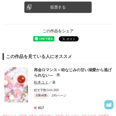
投票する
この作品をシェア
この作品を見ている人にオススメ
再会ロマンス～幼なじみの甘い溺愛から逃げ
られない～
完
松本ユミ
／著
総文字数/144,360
245ページ
恋愛(純愛)
417