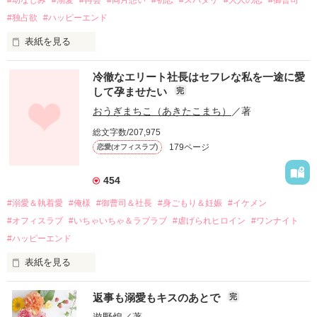
#幼なじみ
#溺愛
#再会
#両片想い
#初恋
#スパダリ
#大人の恋
#御曹司
#独占欲
#ハッピーエンド
表紙を見る
冷徹なエリート社長はセフレな私を一途に愛
して孕ませたい
完
幼なじみの哲平に淡い恋心を抱いていた美桜。

おうぎまちこ（あきたこまち）
／著
しかし、ある出来事をきっかけに二人の関係は壊れてしまう。

総文字数/207,975
関係修復もできないまま、美桜は両親の離婚によって

179ページ
恋愛(オフィスラブ)
引っ越すことになり、哲平とも離れ離れになった。

それから約十二年後。

454
過去の傷から、二度と会いたくないと思っていた哲平に

#溺愛＆執着愛
#俺様
#御曹司＆社長
#身ごもり＆妊娠
#イケメン
運命のような再会を果たす。

#オフィスラブ
#いちゃいちゃ＆ラブラブ
#虐げられヒロイン
#ワンナイト
そして、ひょんなことから

#ハッピーエンド
酔った勢いで一夜を共にしてしまった。

表紙を見る
さらに、美桜が初めてだと知った哲平は

『責任をとる、結婚しよう』と真っ直ぐに告げてきた。

　おかしな噂を流されて前の職場でうまくいかなかった梅田美
戸惑う美桜とは裏腹に、好きという気持ちを隠すことなく

返事も溺愛もキスのあとで
完
桜は、海外で傷心旅行をしていたところ、日本人美青年と出会
甘やかしてくる。

い、酒の勢いもあり一夜限りの関係となる。

遊野煌
／著