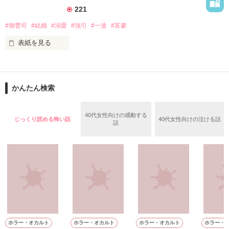
彼がまさか〝そう〟だとは思いもせずーー

それでもいいのなら試してみようじゃありませんか。

221
#御曹司
#結婚
#溺愛
#強引
#一途
#富豪
ドライな契約結婚でも、偽装結婚でもない

〝恋愛前提〟の甘い結婚生活を。

表紙を見る
そう、決意したはいいものの……

作品を読む
「その反応からみるに

「まだまだだよ。もっと俺をその気にさせて」

かんたん検索
おまえ、まだ男を知らないな？」

腹黒く色気たっぷりな彼との生活は

「わ、私だって、お付き合いした

やはり緊急事態です。

40代女性向けの感動する
じっくり読める怖い話
40代女性向けの泣ける話
経験くらいありますから！」

話
見栄を張りそう答えた私の前で、

☆.｡.:*・ﾟ ☆.｡.:*・ﾟ ☆.｡.:*・ﾟ

蠱惑的な笑みを浮かべるその男。

これは

「まぁ、いい。この俺が

空の上で、声だけで繋がっていたふたりが

手取り足取り教えてやる」

心も繋げていく物語

「え？」

☆.｡.:*・ﾟ ☆.｡.:*・ﾟ ☆.｡.:*・ﾟ

「おまえの心と身体に、俺という存在を

ホラー・オカルト
ホラー・オカルト
ホラー・オカルト
ホラー・
深く刻み込んでやるから覚悟しろ」
