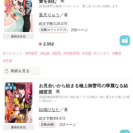
愛を刻む
完
ある日突然、結婚を言い渡される。

[原題]優秀な腹黒パイロットと、愛し合うために結婚します
傾きかけた家業を助けるために

葉月りゅう
／著
身を差し出した相手は――

総文字数/128,070
250ページ
恋愛(オフィスラブ)
＊＊＊＊＊＊

書籍化作品
2,552
幸せとは遠い場所にいる

雪平　明花　26歳

#パイロット
#情報官
#結婚
#腹黒
#四角関係
#溺愛
#スパダリ
#機長
#空港
×

表紙を見る
冷酷と噂の御曹司

桜羽　貴俊　31歳

お見合いから始まる極上御曹司の華麗なる結
メーデー、メーデー

婚宣言
完
＊＊＊＊＊＊

[原題]俺様御曹司の甘い独占欲～ウブな蝶は一途に愛されて極上の蜜
結婚は相手を縛るだけの契約だと

に溺れゆく～
強引な中にも優しさを見せる彼に

冷めた考えだったはずのエリート機長に、

結城ひなた
／著
惹かれていく明花。

ファーストキスを奪われ、求婚されました。

総文字数/69,472
「拒まないのならこのままキスする。

「結婚はいいものだって、俺に教えてくれ」と。

152ページ
恋愛(純愛)
   嫌なら俺を全力で止めろ」

書籍化作品
私は初恋をこじらせた面倒な女だけれど
