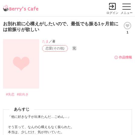
ログイン
メニュー
お別れ前に心構えがしたいので、最低でも振る1ヶ月前に
は前振りが欲しい
1
たま
／著
恋愛(その他)
完
作品情報
#失恋
#前向き
あらすじ
「他に好きな子が出来たんだ…ごめん…」
そう言って、なんの心構えもなく振られた。
本当は、少しだけ、気が付いていた。