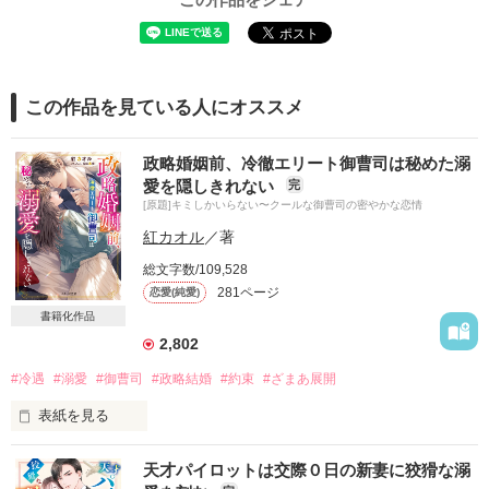
この作品を見ている人にオススメ
政略婚姻前、冷徹エリート御曹司は秘めた溺
愛を隠しきれない
完
[原題]キミしかいらない〜クールな御曹司の密やかな恋情
紅カオル
／著
総文字数/109,528
281ページ
恋愛(純愛)
書籍化作品
2,802
#冷遇
#溺愛
#御曹司
#政略結婚
#約束
#ざまあ展開
表紙を見る
天才パイロットは交際０日の新妻に狡猾な溺
愛人の娘として冷遇され育った明花は
