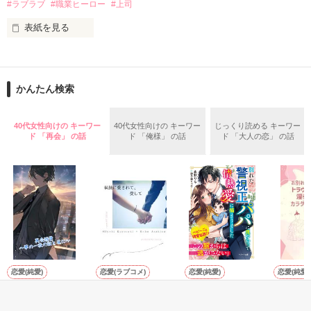
#ラブラブ
#職業ヒーロー
#上司
鳴海哲平 (なるみてっぺい)

表紙を見る
作品を読む
止まっていたはずの二人の時間が、再び動き出す。

舞川雛子（26）は大手お菓子メーカー、三日月製菓コーポレー
再会から始まる、溺愛ラブ。

ションの企画戦略室で働いている。

また雛子には2年前から付き合いはじめ、半年前から同棲を始
2026.6.5～2026.7.25

かんたん検索
めた、同期で恋人の石垣守（26）がいるのだが、後輩の姫原由
羅（24）との浮気が発覚した上、いつのまにか元カノにされて
いた。

40代女性向けの キーワー
40代女性向けの キーワー
じっくり読める キーワー
守と由羅から『便利屋雛子』と馬鹿にされ、一人こっそり泣い
ド 「再会」 の話
ド 「俺様」 の話
ド 「大人の恋」 の話
＊以前、公開していた話の改稿版です＊

ていた雛子に、企画戦略室の上司である雪瀬鷹哉（29）が
『──俺と結婚してくれないか』といきなりプロポーズをしてき
た上、同居まで提案してきて──？

鷹哉『宜しくな、俺の雛子』🦅

雛子『俺の……ひぃ、雛子？！！！』🐥

作品を読む
シゴデキで冷徹な上司が見せる素顔は、なぜか想像以上に甘く
て……🐥💓🦅

恋愛(純愛)
恋愛(ラブコメ)
恋愛(純愛)
恋愛(純愛)
再会溺愛〜夢の一
執拗に愛されて、
別れた警視正パパ
お別れし
※表紙も作中使用の画像も全てフリー素材です。

夜の証と共に〜
愛して
に見つかって情熱
のに、ト
※執筆期間2026.6.3〜7.20完結です。　
