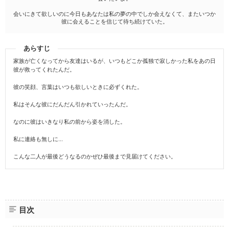
会いにきて欲しいのに今日もあなたは私の夢の中でしか会えなくて、またいつか
彼に会えることを信じて待ち続けていた。
あらすじ
家族が亡くなってから友達はいるが、いつもどこか孤独で寂しかった私をあの日
彼が救ってくれたんだ。
彼の笑顔、言葉はいつも欲しいときに必ずくれた。
私はそんな彼にだんだん引かれていったんだ。
なのに彼はいきなり私の前から姿を消した。
私に連絡も無しに...
こんな二人が最後どうなるのかぜひ最後まで見届けてください。
目次