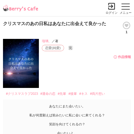
ログイン
メニュー
クリスマスのあの日私はあなたに出会えて良かった
1
瑠璃、
／著
恋愛(純愛)
完
作品情報
#クリスマスラブ2023
#運命の恋
#先輩
#後輩
#キス
#両片想い
あなたにまた会いたい。
私が何度願えば前みたいに私に会いに来てくれる？
笑顔を向けてくれるの？
会いたいよ。