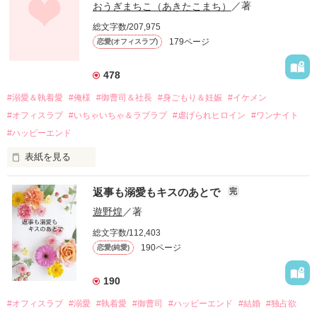
幼なじみの哲平に淡い恋心を抱いていた美桜。

おうぎまちこ（あきたこまち）
／著
しかし、ある出来事をきっかけに二人の関係は壊れてしまう。

総文字数/207,975
関係修復もできないまま、美桜は両親の離婚によって

179ページ
恋愛(オフィスラブ)
引っ越すことになり、哲平とも離れ離れになった。

それから約十二年後。

478
過去の傷から、二度と会いたくないと思っていた哲平に

#溺愛＆執着愛
#俺様
#御曹司＆社長
#身ごもり＆妊娠
#イケメン
運命のような再会を果たす。

#オフィスラブ
#いちゃいちゃ＆ラブラブ
#虐げられヒロイン
#ワンナイト
そして、ひょんなことから

#ハッピーエンド
酔った勢いで一夜を共にしてしまった。

表紙を見る
さらに、美桜が初めてだと知った哲平は

『責任をとる、結婚しよう』と真っ直ぐに告げてきた。

　おかしな噂を流されて前の職場でうまくいかなかった梅田美
戸惑う美桜とは裏腹に、好きという気持ちを隠すことなく

返事も溺愛もキスのあとで
完
桜は、海外で傷心旅行をしていたところ、日本人美青年と出会
甘やかしてくる。

い、酒の勢いもあり一夜限りの関係となる。

遊野煌
／著
　帰国後、美桜は新しい職場でワンナイトした美青年と再会。
そんなある日、哲平は美桜がストーカー被害に

総文字数/112,403
なんと彼の正体は、とある財閥御曹司にも関わらず、一族を離
遭っていることを知る。

190ページ
恋愛(純愛)
れて起業した新進気鋭の実業家、社内でも冷徹だと評判な社長
美桜を守るため、哲平は同居を提案してきて――。

――御影恭司その人だったのだ――！

　なぜか恭司から飼い猫の世話係を命じられた美桜は、猫の世
190
話を口実にしばしば呼び出された上、二人はいわゆる身体だけ
夏木美桜(なつきみお)

#オフィスラブ
#溺愛
#執着愛
#御曹司
#ハッピーエンド
#結婚
#独占欲
✕
