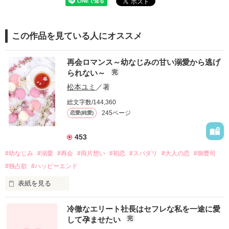
この作品を見ている人にオススメ
再会ロマンス～幼なじみの甘い溺愛から逃げ
られない～
完
松本ユミ
／著
総文字数/144,360
245ページ
恋愛(純愛)
453
#幼なじみ
#溺愛
#再会
#両片想い
#初恋
#スパダリ
#大人の恋
#御曹司
#独占欲
#ハッピーエンド
表紙を見る
冷徹なエリート社長はセフレな私を一途に愛
して孕ませたい
完