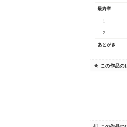
最終章
１
２
あとがき
この作品の
この作品の