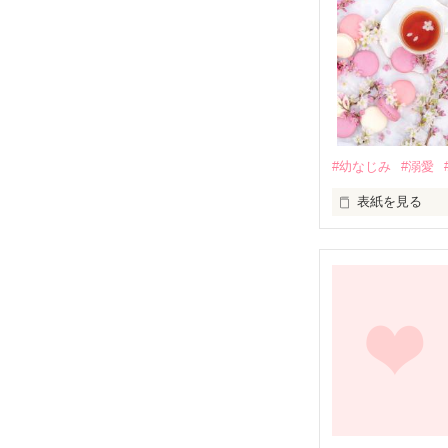
#幼なじみ
#溺愛
表紙を見る
幼なじみの哲平
しかし、ある出
関係修復もでき
引っ越すことに
それから約十二
過去の傷から、