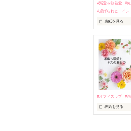
運命のような再
#溺愛＆執着愛
#
そして、ひょん
#虐げられヒロイン
酔った勢いで一
表紙を見る
さらに、美桜が
『責任をとる、
　おかしな噂を
戸惑う美桜とは
ろ、日本人美青
甘やかしてくる。
　帰国後、美桜
も関わらず、一
そんなある日、
人だったのだ―
遭っていること
　なぜか恭司か
美桜を守るため
夏木美桜(なつき
✕

鳴海哲平 (なる
#オフィスラブ
#
止まっていたは
表紙を見る
再会から始まる
舞川雛子（26
2026.6.5～2026.
また雛子には2
のだが、後輩の