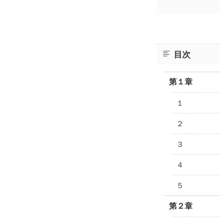
目次
第１章
１
２
３
４
５
第２章