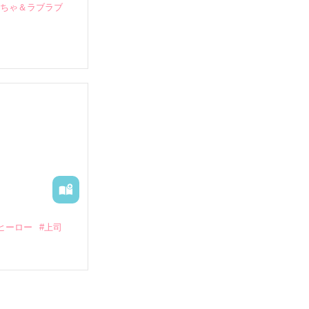
いちゃ＆ラブラブ
していたとこ
る財閥御曹司に
―御影恭司その
出された上、二
ヒーロー
#上司
いている。

（26）がいる
た。
