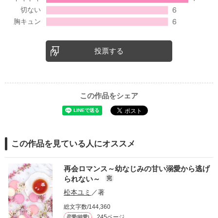
投票する
この作品をシェア
この作品を見ている人にオススメ
再会ロマンス～幼なじみの甘い溺愛から逃げ
られない～
完
松本ユミ
／著
総文字数/144,360
245ページ
恋愛(純愛)