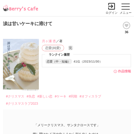
ログイン
メニュー
涙は甘いケーキに溶けて
36
月ヶ瀬 杏
／著
恋愛(純愛)
完
ランクイン履歴
恋愛（中・短編）
41位（2023/11/30）
作品情報
#クリスマス
#失恋
#新しい恋
#ケーキ
#同期
#オフィスラブ
#クリスマスラブ2023
「メリークリスマス、サンタクロースです」
押し開けたドアの向こうから顔を出したのは、