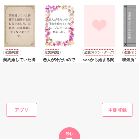
『──俺と結婚してくれないか』といきなりプロポーズをしてき
た上、同居まで提案してきて──？

鷹哉『宜しくな、俺の雛子』🦅

雛子『俺の……ひぃ、雛子？！！！』🐥

作品を読む
シゴデキで冷徹な上司が見せる素顔は、なぜか想像以上に甘く
て……🐥💓🦅

恋愛(純愛)
恋愛(純愛)
恋愛(キケン・ダーク)
恋愛(オフ
契約婚していた御
恋人が冷たいので
×××から始まる関
喫煙所で
※表紙も作中使用の画像も全てフリー素材です。

曹司と離婚する日
浮気を疑っていた
係
紫煙
※執筆期間2026.6.3〜7.20完結です。　

になりました。だ
ら、プロポーズさ
二条 光／著
徳田タク
※他サイトさんにて恋愛トレンド1位でした〜良かったら読ん
けど、彼は離婚し
れました。
森野音／著
森野音／著
で頂けると嬉しいです。
たくないようで
す。
もっと見る
作品を読む
かんたん検索の条件を変える
アプリ
読む