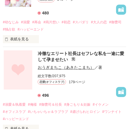
480
#幼なじみ
#溺愛
#再会
#両片想い
#初恋
#スパダリ
#大人の恋
#御曹司
#独占欲
#ハッピーエンド
表紙を見る
冷徹なエリート社長はセフレな私を一途に愛
して孕ませたい
完
幼なじみの哲平に淡い恋心を抱いていた美桜。

おうぎまちこ（あきたこまち）
／著
しかし、ある出来事をきっかけに二人の関係は壊れてしまう。

総文字数/207,975
関係修復もできないまま、美桜は両親の離婚によって

179ページ
恋愛(オフィスラブ)
引っ越すことになり、哲平とも離れ離れになった。

それから約十二年後。

496
過去の傷から、二度と会いたくないと思っていた哲平に

#溺愛＆執着愛
#俺様
#御曹司＆社長
#身ごもり＆妊娠
#イケメン
運命のような再会を果たす。

#オフィスラブ
#いちゃいちゃ＆ラブラブ
#虐げられヒロイン
#ワンナイト
そして、ひょんなことから

#ハッピーエンド
酔った勢いで一夜を共にしてしまった。

表紙を見る