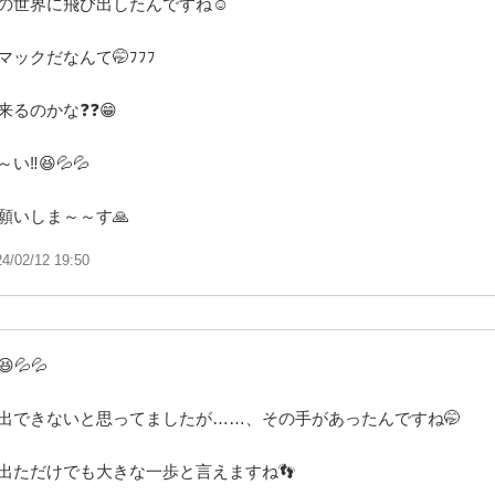
の世界に飛び出したんですね☺️
ックだなんて🤭ﾌﾌﾌ
のかな❓️❓️😁
‼️😆💦💦
願いしま～～す🙏
24/02/12 19:50
💦💦
出できないと思ってましたが……、その手があったんですね🤭
出ただけでも大きな一歩と言えますね👣