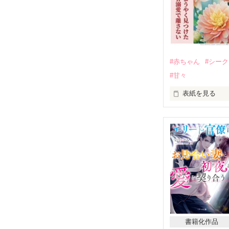
#赤ちゃん
#シー
#甘々
表紙を見る
2025/1/20
********************

カフェで働く小
た。

和の父親は高校
愛し合って結ば
しかし和が4歳
書籍化作品
エリートSPに