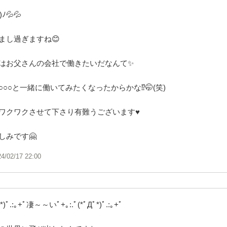
ﾉ💦💦
まし過ぎますね😊
はお父さんの会社で働きたいだなんて✨
○○と一緒に働いてみたくなったからかな⁉️🤭(笑)
ワクワクさせて下さり有難うございます♥️
しみです🤗
24/02/17 22:00
*)ﾟ.:｡+ﾟ凄～～いﾟ+｡:.ﾟ(*ﾟДﾟ*)ﾟ.:｡+ﾟ