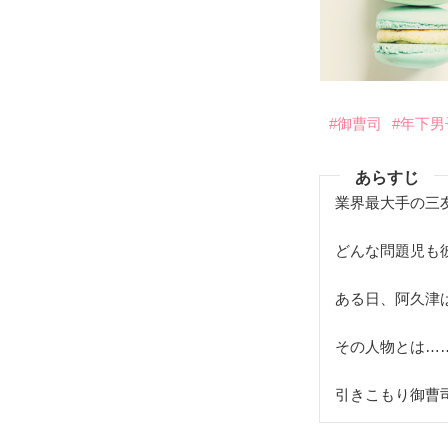
#御曹司
#年下男
あらすじ
業界最大手の三友
どんな問題児も
ある日、阿久津
その人物とは……
引きこもり御曹司