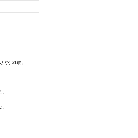
や) 31歳。
る。
た。