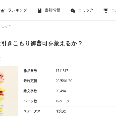
ランキング
書籍情報
コミック
コ
えるか？
は引きこもり御曹司を救えるか？
作品番号
1711317
最終更新
2025/01/30
総文字数
90,494
ページ数
49ページ
ステータス
未完結