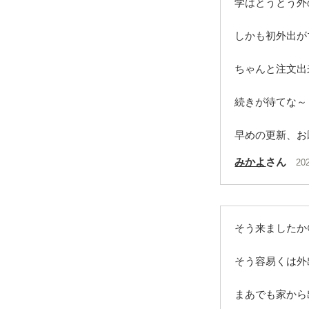
学はとうとう外
しかも初外出がマ
ちゃんと注文出来る
続きが待てな～～い
早めの更新、お
みかよ
さん
20
そう来ましたか😆
そう容易くは外
まあでも家から