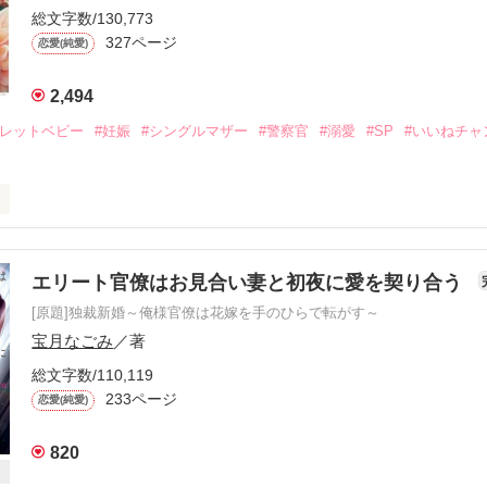
総文字数/130,773
327ページ
恋愛(純愛)
2,494
クレットベビー
#妊娠
#シングルマザー
#警察官
#溺愛
#SP
#いいねチャ
　手直しの上、再掲いたしました

エリート官僚はお見合い妻と初夜に愛を契り合う
[原題]独裁新婚～俺様官僚は花嫁を手のひらで転がす～
弓川 梓は密かに出産したシークレットベビーの和を、シングルマザー
宝月なごみ
／著
総文字数/110,119
時代の先輩・七瀬 和臣。

233ページ
恋愛(純愛)
れた梓と和臣だったが、ある事情で梓は和臣との別れを選んでいた。

になったあるとき、梓たちを探し当てた和臣が訪ねてきて……。

820
身も心も守られ、溺愛される幸せいっぱいの長編です。
