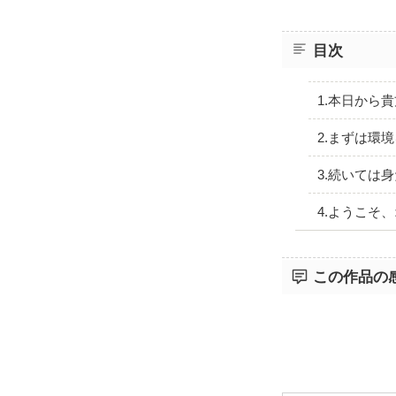
目次
1.本日から
2.まずは環
3.続いては
4.ようこそ
この作品の