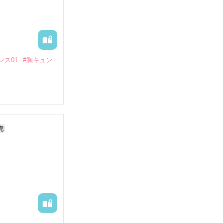
ンス01
#胸キュン
完
として育ててい