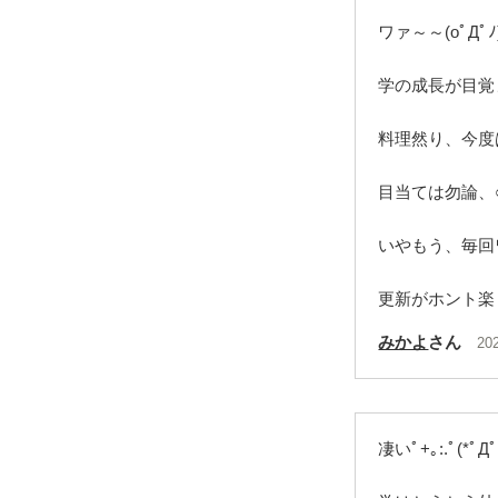
ワァ～～(oﾟДﾟﾉ)
学の成長が目覚
料理然り、今度
目当ては勿論、○
いやもう、毎回
更新がホント楽
みかよ
さん
20
凄いﾟ+｡:.ﾟ(*ﾟДﾟ