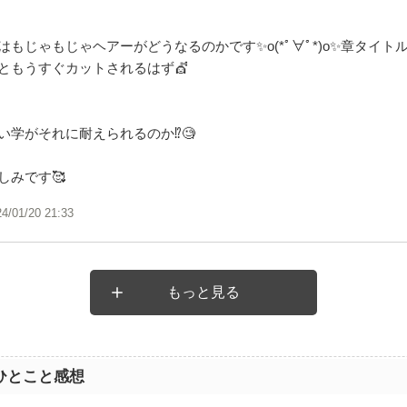
はもじゃもじゃヘアーがどうなるのかです✨o(*ﾟ∀ﾟ*)o✨章タイト
ともうすぐカットされるはず💇
い学がそれに耐えられるのか⁉️🧐
しみです🥰
24/01/20 21:33
もっと見る
ひとこと感想