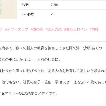
PV数
7,594
いいね数
26
子
#オフィスラブ
#歳の差
#大人の恋
#傷心ヒロイン
#同棲
商事で、数々の新人の教育を担当してきた阿久津 沙耶(あくつ さ
彼女の手にかかれば、一人前の社員に。
は社長から直々に呼び出され、ある人物を教育してほしいと頼まれ
他でもない、社長の息子・佐伯 学(さえき まなぶ) 25歳であっ
✖️アラサーOLの恋愛コメディです。