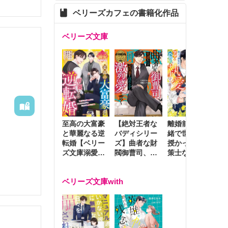
ベリーズカフェの書籍化作品
ベリーズ文庫
至高の大富豪
離婚前夜に内
冷
【絶対王者な
と華麗なる逆
緒で世継ぎを
や
バディシリー
転婚【ベリー
授かったら～
生
ズ】曲者な財
ズ文庫溺愛ア
策士な御曹司
を
閥御曹司、笑
ンソロジー】
はママとベビ
～
顔の圧で契約
ーを執愛で守
つ
妻を攻め立て
ベリーズ文庫with
り離さない～
様
激烈愛で貫く
し