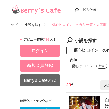
小説を探す
トップ
小説を探す
「傷心ヒロイン」の作品一覧・人気順
デビュー作家
436
人！
小説を探す
「傷心ヒロイン」の
ログイン
条件
新規会員登録
傷心ヒロイン |
対象
Berry's Cafeとは
検索ワード
23
件
白
映画化・ドラマ化など