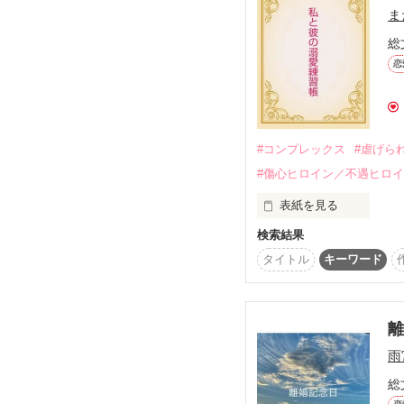
四年前、鷹也の前から姿
ま
訳あって他のホテルに隠
総
芙蓉は思いがけない場所
恋
鷹也に見つかってしまう
「鷹也を巻き込みたくな
お願い、私のことは忘れ
#コンプレックス
#虐げら
「忘れろだと？出来るな
#傷心ヒロイン／不遇ヒロ
　♢　♢　♢

表紙を見る
「俺の人生で一番大事な
検索結果
小萩雪音（こはぎ・ゆき
この四年でよくわかった
ドローンにぶつかられ

タイトル
キーワード
風泉閃理（かざみ・せん
2024/4/14   公開

彼はドローンアーティス
※設定など小説の内容は
中性的な美しさがあって
まるで月のようだった。
※関連作品は公開リスト
雨
未読でも問題ございませ
大人の関係に抵抗のある
総
彼にやつあたりで
