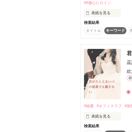
2023/12/12  　🎊総
##傷心ヒロイン
恋人からの裏切りで傷だ
たくさんの皆様に読んで
彼は『略奪＆キャリアU
表紙を見る
本当にありがとうござい
こんなおかしな提案、あ
検索結果
関連作品『叱られた冷
畳み掛けるような甘い誘
大好きな彼とは遠距離
私の財閥シリーズはお話
タイトル
キーワード
不本意にも惹かれてしま
読んで下さっていた方は
そんな時に出会った男
♢　♢　♢

☆ひめか様☆

それ以降、ポンポン言
ご感想ありがとうござい
新米 救命救急医

黒瀬　夕映　（２９）

花
なのに、なぜか気に入
Yue　Kurose　

総
×

彼氏には猫を被ってい
大病院の敏腕外科医

恋
神坂　采人　（３３）

Ayato　Kamisaka

「涙が枯れるまで、俺の
♢　♢　♢

隣の男の優しさに包まれ
#秘書
#オフィスラブ
#御
一難去ってまた一難

表紙を見る
人生のステップアップは
思ってた以上に刺激的で
佐藤　しおり（２６歳）
検索結果
出会ったときには知らな
遠距離恋愛中の彼氏が