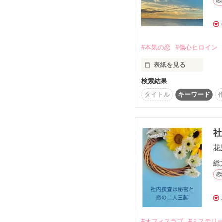
恋
「抱いて」と言ってしま
「僕が溺愛してあげる」
彼はそう言って

優しく雪音を抱きしめる
#本気の恋
#傷心ヒロイン
表紙を見る
ぐるぐるして、同じとこ
検索結果
早瀬　莉美　はやせ　り
螺旋階段のようにのぼっ
片寄　太一　かたよせ　
タイトル
キーワード
その先に二人を待つのは
大学のサークルで出会っ
莉美の卒業を待って結婚
でもどうしても離婚せ
さようなら。あなたよ
花
人生で最高の人だった。
追いかけて読んでくださ
総
ありがとうございます。
2024.1.27完結

完結しました。

恋
鮭ムニエルさま、レビ
読んでくださったみなさ
ありがとうございます。
#オフィスラブ
#ミステリ