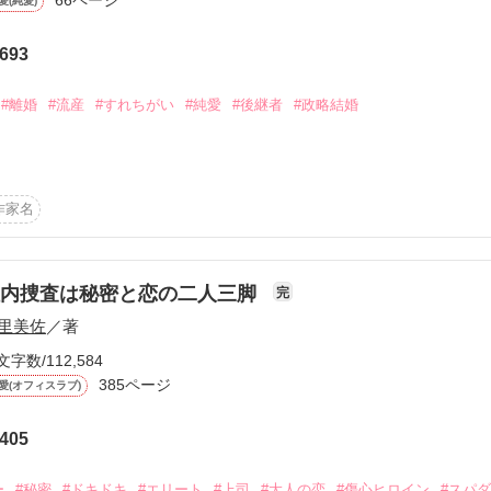
愛(純愛)
う。



693
作品を読む
。

#離婚
#流産
#すれちがい
#純愛
#後継者
#政略結婚
ろを回るようでいて

み　29才

ていく恋。

たいち　32才

作家名
……。

たふたり。

した。

ざるを得なかった。太一くんを愛しているからこそ離れることを決意した
社内捜査は秘密と恋の二人三脚
完
り良い人とはもう巡り会えないと思う。

里美佐
／著


った方、

文字数/112,584


385ページ
愛(オフィスラブ)
ューありがとうございます！
ま

405


作品を読む
ー
#秘密
#ドキドキ
#エリート
#上司
#大人の恋
#傷心ヒロイン
#スパ