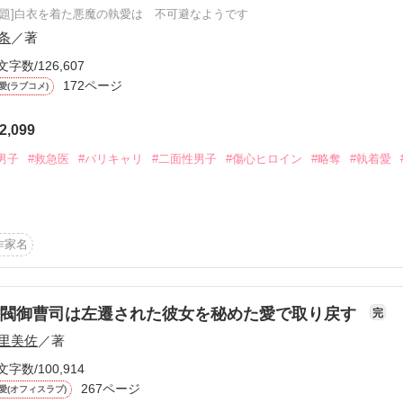
原題]白衣を着た悪魔の執愛は 不可避なようです
条
／著
文字数/126,607
172ページ
愛(ラブコメ)
ーワード
作家名
表紙コメント
あらすじ
2,099
感想
男子
#救急医
#バリキャリ
#二面性男子
#傷心ヒロイン
#略奪
#執着愛
★

作家名
更新中
いたら



財閥御曹司は左遷された彼女を秘めた愛で取り戻す
完
短編
里美佐
／著
作品の長さにつ


文字数/100,914
267ページ
愛(オフィスラブ)
のに
