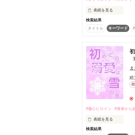
第２回comic Berry
表紙を見る
佳作をいただきました。
ありがとうございます！
検索結果
(偽装)   鈴木賢人　財
 ヨレヨレスーツ猫背黒メガネ

番外編があります。

タイトル
キーワード
(実体)   鈴村賢人３４
気になった方はお手数で
イケメンのハイスペック
作品一覧でご覧ください
×

(実体） 北村里沙２７
初
会計部役員秘書　

賢人は財団の不正取引
ま
名前も姿も偽装していた
総
地下室へ張り込んでいた
恋
調査に介入したがる里沙
危険が彼女に迫る。ああ
賢人は里沙に執着し離れ
#傷心ヒロイン
#身体から
2024/2/5 連載開始

2024/3/10  完結

表紙を見る
検索結果