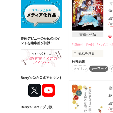
[
蓮
詳しく検索
総
検索対象
恋
タイトル
キ
書籍化作品
作家デビューのためのポイ
ジャンル
ントを編集部が伝授！
#御曹司
#医師
#ハイスぺ
表紙を見る
検索結果
ステータス
★書籍化原作になります
タイトル
キーワード
全て
完結
親友の挙式に参列し、

Berry's Cafe公式アカウント
披露宴会場へと移動して
作品の長さ
偶然、居合わせた恋人に
長編
中編
花
「頼む、助けてくれっ」
総
５年も交際してて

Berry's Cafeアプリ版
コンテスト
恋
結婚も意識し始めていた