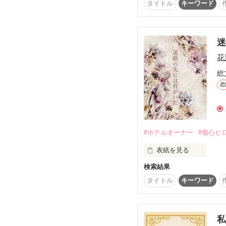
忘れられないあの人が一
＊

タイトル
キーワード
東雲　零士（れいじ）（
『あなたのことを聞いて
外面完璧敏腕外科医と新
特定の彼女はいないが
何かあると思ってました
予想外の恋愛カルテ

×

零士にストーカーと間
彼女はライバル会社の秘
連載開始　2023.01.31.

花
忘れられない彼女に何と
連載完結　2024.02.29.

遠藤　辰巳（たつみ）（
総
しおりという彼女がい
『……会いたかった。俺
恋
君に会いたくて、裏工作
copyright（C）蓮条

ストーカー？→零士⇔し
踏み出した恋は障害だら
彼は何が何でも彼女を守
恋の行方は、どこに向か
#ホテルオーナー
#傷心ヒ
2023/2/24  連載開始

2023/3/10  連載終了

表紙を見る
2023/3/24  番外編１追加
検索結果
☆諏訪内　芙蓉(すわない
チャマ様

スワンホテルグループ　
タイトル
キーワード
×

★中田　鷹也(なかた た
ツインスターホテル本店