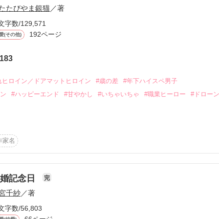
を消した芙蓉は

たたびやま銀猫
／著
されていた。

文字数/129,571
で

192ページ
愛(その他)
。

い。

183
て……」

れヒロイン／ドアマットヒロイン
#歳の差
#年下ハイスペ男子
ら苦労してない」

イン
#ハッピーエンド
#甘やかし
#いちゃいちゃ
#職業ヒーロー
#ドロー
ものが何なのか、

ね）は彼氏にフラれた夜、

」

作家名
り）と知り合う。

トだった。

フィクションです。



離婚記念日
完


をご参考ください。

宮千紗
／著
ん。

雪音だが、

文字数/56,803
66ページ