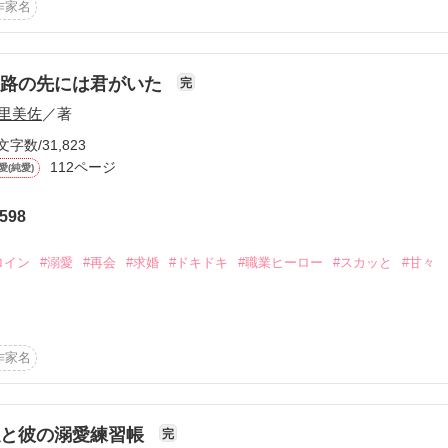
体誰なのか

作家名
２８歳）

も教えてくれなくて

米救急医が織りなす

女が切れたことのない男。しおりが気になる。

』

迷路の先には君がいた
完
違われたしおりと、勘違いから始まる関係。

書だった

里美佐
／著
かして会いたい

３０歳）

文字数/31,823
ながら、前の彼女が忘れられない。

だけか？

112ページ
愛(純愛)
までした』

おり⇒辰巳⇔前の彼女

けの戻れぬ道

598
りぬくと決心した

うのでしょう？

ロイン
#溺愛
#再会
#求婚
#ドキドキ
#職業ヒーロー
#スカッと
#甘々
作品を読む


 ふよう)　２８歳

作品を読む
オーナー

作家名
かや)　３４歳

　支配人

作品を読む
私と彼の溺愛練習帳
完