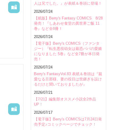
人は兄でした。』が表紙＆巻頭に登場！
会場
2026/07/24
【紙版】Berry's Fantasy COMICS 8/28
発売！『しあわせ食堂の異世界ご飯 11
巻』など全8冊！
2026/07/24
【電子版】Berry's COMICS（ファンタ
ジー）『転生悪役幼女は最恐パパの愛娘
になりました 5巻』など全7冊が本日発
売！
2026/07/24
Berry's FantasyVol.83 表紙＆巻頭は『親
愛なる旦那様、妻の役目は世継ぎを設け
るだけと聞いておりましたが』
2026/07/21
【7/21】編集部オススメ小説全2作品
UP！
2026/07/17
【電子版】Berry's COMICSは7月24日発
売予定♪コミックページでチェック！