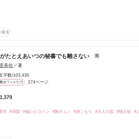
合ランキング２位🎊

らけの私に

頂き幸せです。

P』をそそのかす

ます☆ﾐ

りえないと思うのに

淡御曹司は甘々御曹司へと成長する』

惑に

恋愛で、なかなか会えないでいる。

しが少し関連します。

作家名
う

より楽しめると思います。

に、ストーカーと間違われてしまう。

い合えるお隣さんとしてお付き合い。

ました。

君がたとえあいつの秘書でも離さない
完
里美佐
／著
られて、グイグイと迫ってくるのだ。

文字数/103,430
い子で我慢しているのに、隣の男には素を出せる。

274ページ
愛(オフィスラブ)
作品を読む
胸で泣きな」

1,379
て、本当の恋を知る…

曹司
#溺愛
#傷心ヒロイン
#胸キュン
#身ごもり
#大人の恋
#独占欲
#


す



かった

いるが、何かと構ってくる零士が気になりだす。
