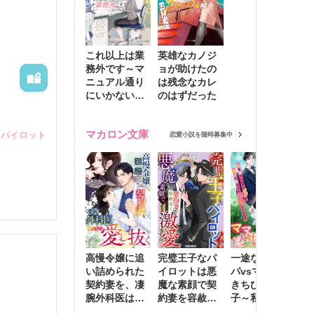
これ以上は業
英雄なカノジ
務外です～マ
ョが助けたの
ニュアル通り
は残念なカレ
にいかない彼
のはずだった
に無難な日々
を崩されて～
マカロン文庫
ンパイロット
恋愛小説を随時募集中
高慢令嬢に追
完璧王子なパ
一途な社長パ
執
い詰められた
イロットは悪
パvsママ大好
士
契約妻を、凄
魔な素顔で契
きちびっこ息
偽
腕外科医はこ
約妻を容赦な
子～私を捨て
情
の手で愛し抜
く激愛する
たはずの元夫
堕