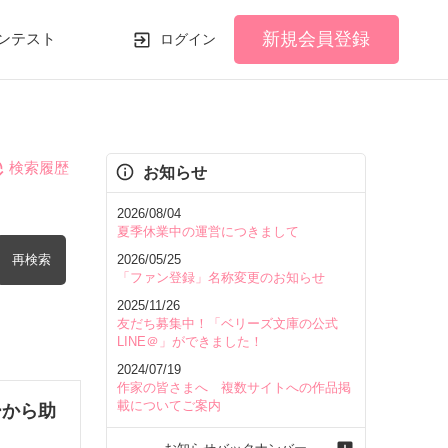
新規会員登録
ンテスト
ログイン
検索履歴
お知らせ
2026/08/04
夏季休業中の運営につきまして
再検索
2026/05/25
「ファン登録」名称変更のお知らせ
2025/11/26
友だち募集中！「ベリーズ文庫の公式
LINE＠」ができました！
2024/07/19
を含む
作家の皆さまへ 複数サイトへの作品掲
載についてご案内
ーから助
を除く