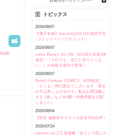
お知らせバックナンバー
トピックス
2026/08/07
【電子単体】noicomiは8月14日発売予定
♪コミックページでチェック！
2026/08/07
#結婚
comic Berry's Vol.239 8/21単行本第1巻
発売！『それでも、恋だと知りたくな
い。』が表紙＆巻頭で登場！
2026/08/07
Berry's Fantasy COMICS 8/28発売！
『どうも、噂の悪女でございます 聖女
の力は差し上げるので、私はお暇頂戴し
ます 1巻』など全8冊！特典情報を公開
しました♪
2026/08/04
いて
【8/4】編集部オススメ小説全2作品UP！
2026/07/24
noicomi vol.172 新連載『合コンで恋した