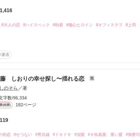
から始まる溺愛コンテスト
いう

き付けられた

1,416
説投稿サイト合同企画「1話からの長編大賞」ベリーズカフェ
て

#大人の恋
#ハイスペック
#執着
#傷心ヒロイン
#オフィスラブ
#上司


コミックあり
になるぞ」

々は

ていた。

作家名
る私に

上司。



き込まれ退任。

もフラれてしまう。

佐藤 しおりの幸せ探し〜揺れる恋
完
しろ」

しのそら
／著
じられる。

だった。

文字数/96,334
いそうな甘い言葉

いる

182ページ
愛(純愛)
の物語？！

119


全て叶えてやれる



の初恋
#せつない
#男目線
#ドキドキ
#溺愛
#＃執着愛、重い愛
#御曹司
き追加
