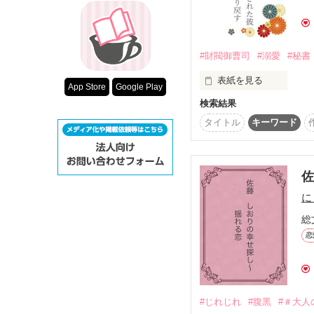
超短編！フェチ
“挙式直前の新郎新婦”と
知りたくもない現実を突
スターツ出版小
しかも、土下座までされ
#財閥御曹司
#溺愛
#秘書
その他の条件
そんな私の前に現れた男
動画あり
表紙を見る
App Store
Google Play
「早くしないと、手遅れ
検索結果
榊原財閥に勤める香月菜
日傘専務理事の秘書をし
タイトル
キーワード
思考が完全に停止してい
専務は御曹司榊原崇の元
彼はトドメを刺して来た
その専務が社内政争に巻
♢　♢　♢

菜々は同じ秘書の彼氏に
「結婚したいなら、俺に
に
彼女は支社への転勤を命
その時、崇は海外赴任中
総
うっかりときめいてしま
けれど、彼には婚約者が
恋
財閥御曹司VS左遷秘書

巨大組織と戦う愛と政争
＊＊

2023/11/28　　連載開始
「仕事も恋愛も、俺なら
2023/12/04  　 完結

――――俺の元に来い」
#じれじれ
#腹黒
#＃大人
2023/12/10  　あとが