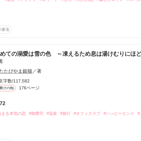
’sマンガシナリオ大賞にて



！

団関連会社会計士

作家名
歳　氷室商事役員企画室長 

すがプロフィールから

エリート

。

歳　氷室文化財団

めての溺愛は雪の色 ～凍えるため息は湯けむりにほ
完
を暴くため本社から潜入捜査に入った。

たたびやま銀猫
／著
作品を読む
が容疑者を追って

文字数/117,582
とき里沙と出会う。

176ページ
愛(その他)
を賢人はあしらっていたが、

、こんなはずじゃなかった‥

72
られなくなっていく。

始まる本気の恋
#御曹司
#温泉
#旅行
#オフィスラブ
#ハッピーエンド
#