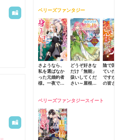
く
が息子に負け
ベリーズファンタジー
じと溺愛して
きます～
さようなら、
どうぞ好きな
陰で国を支え
転
私を選ばなか
だけ「無能」
ていたのは私
と
った元婚約者
扱いしてくだ
ですが、王家
っ
。

様。一夜で大
さい～屋根裏
の皆さんお忘
国
国君主の身ご
部屋の本の
れですか？～
に
もり妃になり
虫、実は国を
追放された隠
不
ベリーズファンタジースイート
ました２
動かす万能令
れ才女の辺境
保
嬢でした～
スローライフ
で
計画～
能
し
ダリ