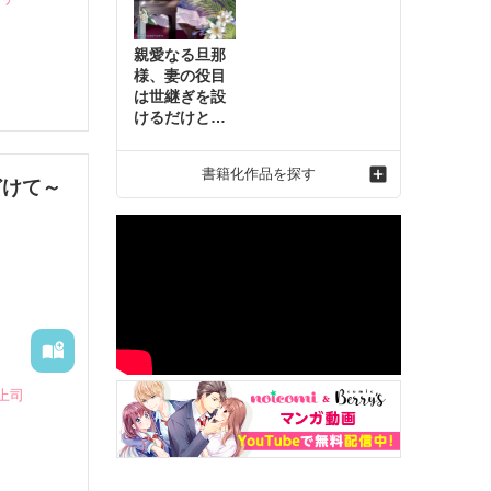
親愛なる旦那
様、妻の役目
は世継ぎを設
けるだけと聞
いておりまし
たが～虐げら
書籍化作品を探す
れ才女の幸せ
どけて～
な結婚～2
上司