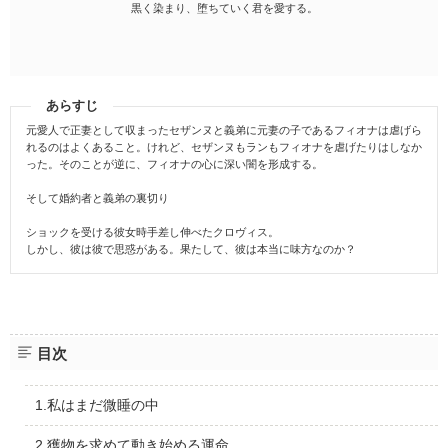
黒く染まり、堕ちていく君を愛する。
あらすじ
元愛人で正妻として収まったセザンヌと義弟に元妻の子であるフィオナは虐げら
れるのはよくあること。けれど、セザンヌもランもフィオナを虐げたりはしなか
った。そのことが逆に、フィオナの心に深い闇を形成する。
そして婚約者と義弟の裏切り
ショックを受ける彼女時手差し伸べたクロヴィス。
しかし、彼は彼で思惑がある。果たして、彼は本当に味方なのか？
目次
1.私はまだ微睡の中
2.獲物を求めて動き始める運命