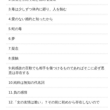
3.毒は少しずつ体内に廻り、人を蝕む
4.愛のない婚約と知ったから
5.蛇の毒
6.夢
7.疑念
8.接触
9.鈍感故の言動でも相手を傷つけるものであればそこに必ず悪
意は存在する
10.純粋は無知の代名詞
11.負の感情
12.「女の友情は脆い」？その前に初めから存在しないので