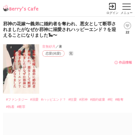
ログイン
メニュー
邪神の花嫁〜義弟に婚約者を奪われ、悪女として断罪さ
れましたがなぜか邪神に溺愛されハッピーエンド？を迎
22
えることになりました🐍〜
音無砂月
／著
恋愛(純愛)
完
作品情報
#ファンタジー
#溺愛
#ハッピエンド？
#狂愛
#邪神
#婚約破棄
#蛇
#略奪
#執着
#断罪