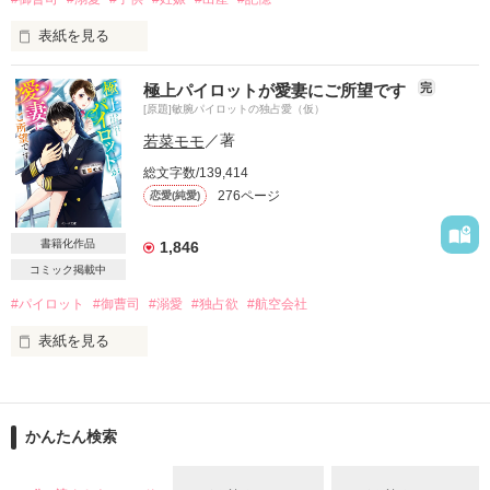
「夫婦らしいこと、する？」

表紙を見る
最初で最後の誘いに身を委ねたら

結婚の反対を押し切るために、覚悟の妊娠。

彼はまさかの…！？

極上パイロットが愛妻にご所望です
完
この先、幸せが待っているはずだったのに

私は彼の秘密を知ってしまい…

[原題]敏腕パイロットの独占愛（仮）
思わぬ出来事が待ち構えていて……。

若菜モモ
／著
「君には一生僕についてきてもらう」

総文字数/139,414
離れて数年。

離婚までカウントダウンだったのに

276ページ
恋愛(純愛)
ひとりで息子を育てていた私の前に姿を現した彼は

契約結婚は予定外の無期限延長――！？

熱い眼差しを向けてくる。

書籍化作品
1,846
*･゜ﾟ･*:.｡..｡.:*･*:ﾟ･*:.｡. .｡.:*･゜ﾟ･**･゜ﾟ･*:

コミック掲載中
2022. 4.28 完結・公開
「俺ともう一度始めてくれないか」

#パイロット
#御曹司
#溺愛
#独占欲
#航空会社
表紙を見る
求愛に戸惑う私を息子ごと優しく包み込む彼に

作品を読む
すがってもいいの？

大手航空会社のグランドスタッフとして勤務している

水樹砂羽には、同会社で憧れの人がいる。

「結婚するなら、

かんたん検索
最年少機長で航空会社の御曹司である桜宮朝陽氏。

気持ちが止められなくなるほど

本気で愛した人としたい」

彼はCAからも絶大な人気。
