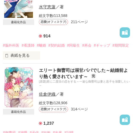
水守恵蓮
／著
総文字数/113,588
211ページ
恋愛(オフィスラブ)
書籍化作品
914
#脳外科医
#看護師
#離婚
#契約結婚
#同級生
#再会
#ギャップ
#期間限定
表紙を見る
霧生颯汰

エリート御曹司は溺甘パパでした～結婚前よ
パリ帰りのエリート新鋭脳外科医

り熱く愛されています～
完
×

[原題]君に二度目の恋をする～一途な御曹司は妻と息子を溺愛したい
茅萱霞

～
お節介がたまにキズの手術室看護師

佐倉伊織
／著
*･゜ﾟ･*:.｡..｡.:*･*:ﾟ･*:.｡. .｡.:*･゜ﾟ･**･゜ﾟ･*:

総文字数/128,906
中学時代の同級生だった彼と

314ページ
恋愛(オフィスラブ)
利害が一致して始めた契約結婚は

書籍化作品
もうすぐ期限満了で離婚する

一緒に暮らしていても

1,237
夫婦を装う必要はなかったのに

#御曹司
#溺愛
#子供
#妊娠
#出産
#記憶