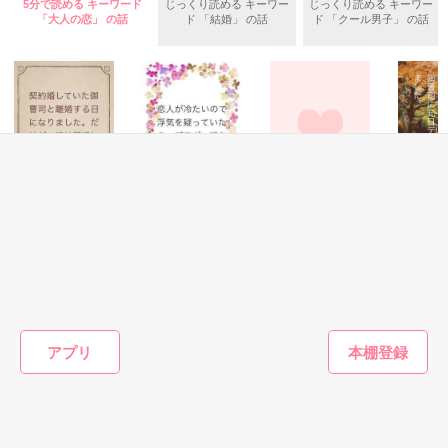
5分で読める キーワード
じっくり読める キーワー
じっくり読める キーワー
「大人の恋」 の話
ド 「結婚」 の話
ド 「クール男子」 の話
ある日、そのハイスペックなパイロット、

朝陽から『付き合おう』と交際を申し込まれる。

『わけがわからないんですが……』

作品を読む
『俺を知って』

強引な彼にタジタジの砂羽だが……。

恋愛(純愛)
恋愛(純愛)
恋愛(キケン・ダーク)
恋愛(純愛)
契約婚していた御
恋人が冷たいので
×××から始まる関
御曹司に
２０１９．１．６公開完結

曹司と離婚する日
浮気を疑っていた
係
ト誘われ
になりました。だ
ら、プロポーズさ
二条 光／著
森野音／
☆レビューお礼☆

けど、彼は離婚し
れました。
森野音／著
森野音／著
たくないようで
Bian♪さま

す。
まこまこちー様

もっと見る
アプリ
KISS MY様

ukoco様

かんたん検索の条件を変える
ねー太郎様

konami77様

素敵なありがとうございました。