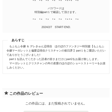
*＊ *＊ *＊ *＊ *＊ *＊*＊ *＊
パスワードは
特別編part１で確認して頂けます。
*＊ *＊ *＊ *＊ *＊ *＊*＊ *＊
2024/2/7 START-END.
あらすじ
もふもふ令嬢 ＆ デレきゅん辺境伯 ほのぼのファンタジー特別篇【もふもふ
令嬢マーガレットと偏愛辺境伯クリスチャンの後日譚 】part１をご愛読いただい
てありがとうございました!
part１を読んでくださった読者の皆さまだけにpart2をお届け致しします。
マーガレットとクリスチャンの年の差愛のほのぼのショートストーリーをお楽
しみください。
この作品のレビュー
この作品には、まだ投稿されていません。