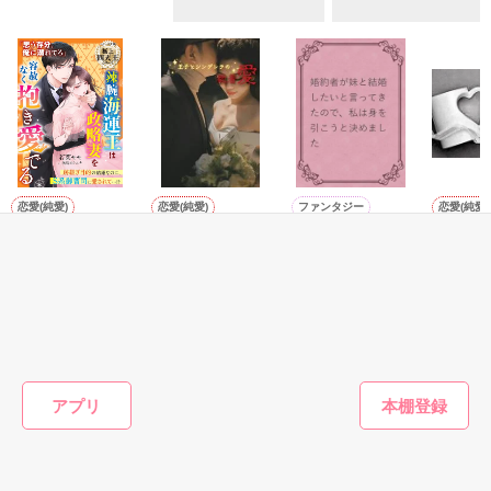
お人形のように可愛いらしい見た目とは裏腹に

残念なほどに自由でお気楽なお転婆令嬢

「あの、本当に、何でもしますのでクビだけは……」

「そうだな……黙ってはおいてやろう。だが、何でもするとい
ギル・レイヴン公爵

う言葉は言わないほうがいい」

サラサラとした綺麗な黒髪に綺麗な青色の瞳

あまりにも整った顔は女性たちを引き寄せる

甘い言葉をささやく近衛騎士団長に翻弄されるテレシアの恋物
社交界で圧倒的人気を誇っていた

語が始まる——

表では甘いマスクを被る彼の裏は……

恋愛(純愛)
恋愛(純愛)
ファンタジー
恋愛(純愛)
辣腕海運王は政略
王子とシンデレラ
婚約者が妹と結婚
好きって
妻を容赦なく抱き
の執着愛
したいと言ってき
い〜恋に
愛でる【極上四天
たので、私は身を
が本気に
空から降ってきたリリィに恋したギルは

七海 小雪／著
┈┈┈┈┈┈┈ ❁ ❁ ❁ ┈┈┈┈┈┈┈┈

王シリーズ】
引こうと決めまし
ら、溺愛
国王命令での婚約を申し込む

若菜モモ／著
日下奈緒／著
にしのそ
た
ません〜
悪魔の近衛騎士団長

とある事情で絶対婚約したくないリリィは

リアム・ロドリエス

もっと見る
そうだ！男装執事として生きていこう！

【修行してきます。私は元気です。】

×

かんたん検索の条件を変える
謎のリリィらしい手紙を残して逃亡

アプリ
騎士団員の男爵令嬢

テレシア・マーフィス

だけど……配属されたのはレイヴン公爵家だった

┈┈┈┈┈┈┈ ❁ ❁ ❁ ┈┈┈┈┈┈┈┈
