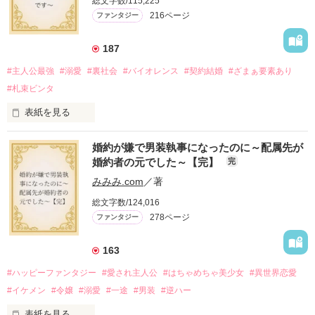
総文字数/115,225
216ページ
ファンタジー
187
#主人公最強
#溺愛
#裏社会
#バイオレンス
#契約結婚
#ざまぁ要素あり
#札束ビンタ
表紙を見る
かつては英雄と呼ばれた父は事業で失敗ばかり。

婚約が嫌で男装執事になったのに～配属先が
そのせいで極貧生活を送るオリヴィア・ディルムーンは、母が
婚約者の元でした～【完】
完
倒れたことをきっかけに娼婦になり稼ごうと屋敷を飛び出し
た。

みみみ.com
／著
娼館（たぶん）の店主は札束でビンタしてくる謎の男。

総文字数/124,016
金と引き換えに雇われたと思いきや……契約結婚だった！？

278ページ
ファンタジー
裏社会を牛耳るロベールは仮面をつけており、謎が多いが幸せ
な結婚生活を満喫中。

そこでロベールを慕うアリスに一方的に敵視され、嫌がらせを
163
受けるもオリヴィアには効果なし。

#ハッピーファンタジー
#愛され主人公
#はちゃめちゃ美少女
#異世界恋愛
勘違いから始まる初夜騒動に危険ばかりの血まみれ新婚生活。

#イケメン
#令嬢
#溺愛
#一途
#男装
#逆ハー
次第にロベールはオリヴィアを気にかけるように……？

表紙を見る