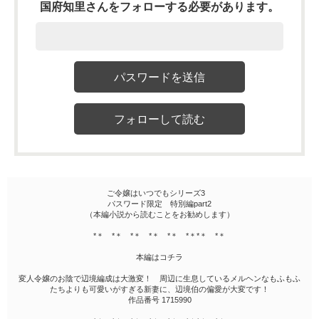
国府知里さんをフォローする必要があります。
ご令嬢はいつでもシリーズ3
パスワード限定 特別編part2
（本編小説から読むことをお勧めします）
*＊ *＊ *＊ *＊ *＊ *＊*＊ *＊
本編はコチラ
変人令嬢のお陰で辺境編成は大激変！ 周辺に生息しているメルヘンなもふもふ
たちよりも可愛いがすぎる新妻に、辺境伯の偏愛が大変です！
作品番号 1715990