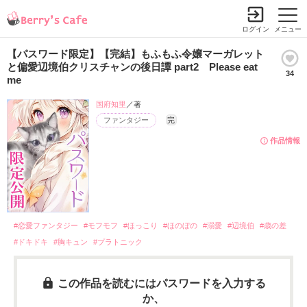
ログイン
メニュー
【パスワード限定】【完結】もふもふ令嬢マーガレット
と偏愛辺境伯クリスチャンの後日譚 part2 Please eat
34
me
国府知里
／著
ファンタジー
完
作品情報
#恋愛ファンタジー
#モフモフ
#ほっこり
#ほのぼの
#溺愛
#辺境伯
#歳の差
#ドキドキ
#胸キュン
#プラトニック
この作品を読むにはパスワードを入力する
か、