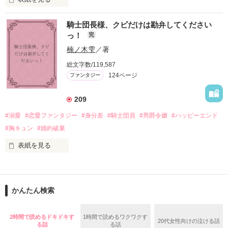
「この金が欲しければ、俺の言うことに従え」

「──はい、喜んで！」

騎士団長様、クビだけは勘弁してください
出会いは最悪、結婚生活は最高……？

＼異世界ラブコメ×ハッピーファンタジー／

っ！
完
愛を知らない公爵と天然怪力令嬢の溺愛バイオレンスラブコメ
ディです。

楠ノ木雫
／著
「いやっほぉぉおお〜い！！！！」

総文字数/119,587
＊この世界のお金はお札にさせてください。

124ページ
ファンタジー
バンジーした侯爵令嬢の先にいたのは

＊なろう、カクヨム、アルファポリス掲載中
甘いマスクの公爵様の頭上でした

209
「ど、どいてぇぇぇえ！！！！！」

#溺愛
#恋愛ファンタジー
#身分差
#騎士団員
#男爵令嬢
#ハッピーエンド
作品を読む
「…は？」

#胸キュン
#婚約破棄
表紙を見る
そんな最悪の出会いを果たした二人

目が覚めたら、自分の隣に知らない男が眠っていた。

かんたん検索
リリィ・ロゼッタ侯爵令嬢

朝の鍛錬が迫っていて置いていったが……

ふんわりとした淡いピンクの髪に澄んだ水色の瞳

鍛錬後の業務中に遭遇、彼はあの近衛騎士団長だと判明した。

2時間で読めるドキドキす
1時間で読めるワクワクす
透き通るほど白い肌と華奢の手足

20代女性向けの泣ける話
る話
る話