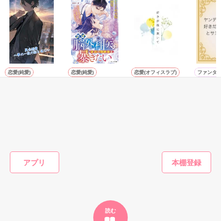
た上、同居まで提案してきて──？

鷹哉『宜しくな、俺の雛子』🦅

雛子『俺の……ひぃ、雛子？！！！』🐥

作品を読む
シゴデキで冷徹な上司が見せる素顔は、なぜか想像以上に甘く
て……🐥💓🦅

恋愛(純愛)
恋愛(純愛)
恋愛(オフィスラブ)
ファンタ
再会溺愛〜夢の一
偽装結婚の相手は
塩対応の千歳さん
ヤンデレ
※表紙も作中使用の画像も全てフリー素材です。

夜の証と共に〜
疑い深い脳外科医
は甘い嘘をつく
好きだっ
※執筆期間2026.6.3〜7.20完結です。　

でした
とサヨナ
せいとも／著
千咲ゆず葉／著
※他サイトさんにて恋愛トレンド1位でした〜良かったら読ん
す！
惣領莉沙／著
やきいも
で頂けると嬉しいです。
／著
もっと見る
作品を読む
かんたん検索の条件を変える
アプリ
読む