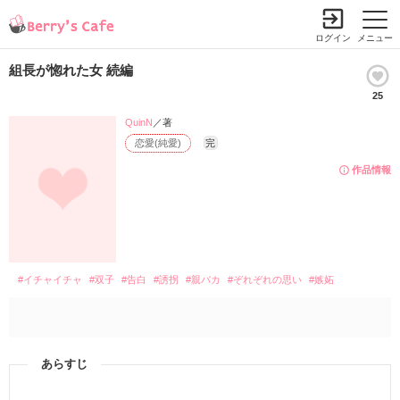
ログイン
メニュー
組長が惚れた女 続編
25
QuinN
／著
恋愛(純愛)
完
作品情報
#イチャイチャ
#双子
#告白
#誘拐
#親バカ
#ぞれぞれの思い
#嫉妬
あらすじ