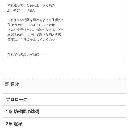
すれ違っていた美花ようやく暁の
思いを知り、仲直り
これまでの時間を埋めるように子供たち
美花のそばにいるようになった暁
そんな中子供たちに危険が助けることが
出来るのか……そして新たな恋と失恋
美花はどう答えを出していくのか
それぞれの思いが顕に……
目次
プロローグ
1章 幼稚園の準備
2章 喧嘩