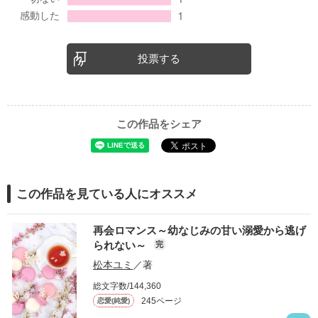
投票する
この作品をシェア
この作品を見ている人にオススメ
再会ロマンス～幼なじみの甘い溺愛から逃げ
られない～
完
松本ユミ
／著
総文字数/144,360
245ページ
恋愛(純愛)