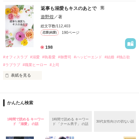
『責任をとる、結婚しよう』と真っ直ぐに告げてきた。

　おかしな噂を流されて前の職場でうまくいかなかった梅田美
戸惑う美桜とは裏腹に、好きという気持ちを隠すことなく

返事も溺愛もキスのあとで
完
桜は、海外で傷心旅行をしていたところ、日本人美青年と出会
甘やかしてくる。

い、酒の勢いもあり一夜限りの関係となる。

遊野煌
／著
　帰国後、美桜は新しい職場でワンナイトした美青年と再会。
そんなある日、哲平は美桜がストーカー被害に

総文字数/112,403
なんと彼の正体は、とある財閥御曹司にも関わらず、一族を離
遭っていることを知る。

190ページ
恋愛(純愛)
れて起業した新進気鋭の実業家、社内でも冷徹だと評判な社長
美桜を守るため、哲平は同居を提案してきて――。

――御影恭司その人だったのだ――！

　なぜか恭司から飼い猫の世話係を命じられた美桜は、猫の世
198
話を口実にしばしば呼び出された上、二人はいわゆる身体だけ
夏木美桜(なつきみお)

#オフィスラブ
#溺愛
#執着愛
#御曹司
#ハッピーエンド
#結婚
#独占欲
✕

#ラブラブ
#職業ヒーロー
#上司
鳴海哲平 (なるみてっぺい)

表紙を見る
作品を読む
止まっていたはずの二人の時間が、再び動き出す。

舞川雛子（26）は大手お菓子メーカー、三日月製菓コーポレー
再会から始まる、溺愛ラブ。

ションの企画戦略室で働いている。

また雛子には2年前から付き合いはじめ、半年前から同棲を始
2026.6.5～2026.7.25

かんたん検索
めた、同期で恋人の石垣守（26）がいるのだが、後輩の姫原由
羅（24）との浮気が発覚した上、いつのまにか元カノにされて
いた。

1時間で読める キーワー
1時間で読める キーワー
30代女性向けの切ない話
守と由羅から『便利屋雛子』と馬鹿にされ、一人こっそり泣い
ド 「溺愛」 の話
ド 「クール男子」 の話
＊以前、公開していた話の改稿版です＊

ていた雛子に、企画戦略室の上司である雪瀬鷹哉（29）が
『──俺と結婚してくれないか』といきなりプロポーズをしてき