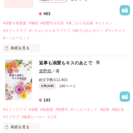
引っ越すことになり、哲平とも離れ離れになった。

それから約十二年後。

483
過去の傷から、二度と会いたくないと思っていた哲平に

#溺愛＆執着愛
#俺様
#御曹司＆社長
#身ごもり＆妊娠
#イケメン
運命のような再会を果たす。

#オフィスラブ
#いちゃいちゃ＆ラブラブ
#虐げられヒロイン
#ワンナイト
そして、ひょんなことから

#ハッピーエンド
酔った勢いで一夜を共にしてしまった。

表紙を見る
さらに、美桜が初めてだと知った哲平は

『責任をとる、結婚しよう』と真っ直ぐに告げてきた。

　おかしな噂を流されて前の職場でうまくいかなかった梅田美
戸惑う美桜とは裏腹に、好きという気持ちを隠すことなく

返事も溺愛もキスのあとで
完
桜は、海外で傷心旅行をしていたところ、日本人美青年と出会
甘やかしてくる。

い、酒の勢いもあり一夜限りの関係となる。

遊野煌
／著
　帰国後、美桜は新しい職場でワンナイトした美青年と再会。
そんなある日、哲平は美桜がストーカー被害に

総文字数/112,403
なんと彼の正体は、とある財閥御曹司にも関わらず、一族を離
遭っていることを知る。

190ページ
恋愛(純愛)
れて起業した新進気鋭の実業家、社内でも冷徹だと評判な社長
美桜を守るため、哲平は同居を提案してきて――。

――御影恭司その人だったのだ――！

　なぜか恭司から飼い猫の世話係を命じられた美桜は、猫の世
193
話を口実にしばしば呼び出された上、二人はいわゆる身体だけ
夏木美桜(なつきみお)

#オフィスラブ
#溺愛
#執着愛
#御曹司
#ハッピーエンド
#結婚
#独占欲
✕

#ラブラブ
#職業ヒーロー
#上司
鳴海哲平 (なるみてっぺい)

表紙を見る
作品を読む