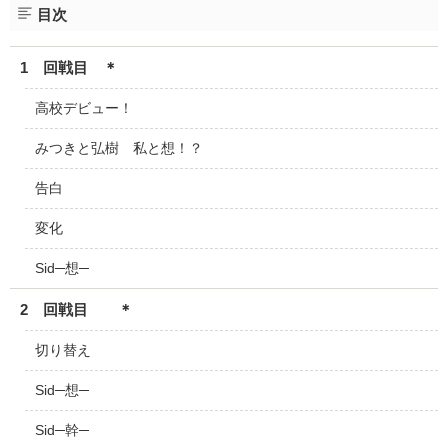
目次
1 回戦目 ＊
高校デビュー！
みつきと弘樹 私と想！？
告白
変化
Sid─想─
2 回戦目 ＊
切り替え
Sid─想─
Sid─幹─