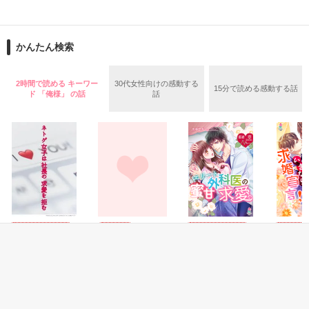
止まっていたはずの二人の時間が、再び動き出す。

舞川雛子（26）は大手お菓子メーカー、三日月製菓コーポレー
再会から始まる、溺愛ラブ。

ションの企画戦略室で働いている。

また雛子には2年前から付き合いはじめ、半年前から同棲を始
2026.6.5～2026.7.25

かんたん検索
めた、同期で恋人の石垣守（26）がいるのだが、後輩の姫原由
羅（24）との浮気が発覚した上、いつのまにか元カノにされて
いた。

2時間で読める キーワー
30代女性向けの感動する
15分で読める感動する話
守と由羅から『便利屋雛子』と馬鹿にされ、一人こっそり泣い
ド 「俺様」 の話
話
＊以前、公開していた話の改稿版です＊

ていた雛子に、企画戦略室の上司である雪瀬鷹哉（29）が
『──俺と結婚してくれないか』といきなりプロポーズをしてき
た上、同居まで提案してきて──？

鷹哉『宜しくな、俺の雛子』🦅

雛子『俺の……ひぃ、雛子？！！！』🐥

作品を読む
シゴデキで冷徹な上司が見せる素顔は、なぜか想像以上に甘く
て……🐥💓🦅

恋愛(オフィスラブ)
恋愛(純愛)
恋愛(オフィスラブ)
恋愛(オフ
ネトゲ女子は社長
あなたの心にいる
【医者恋シリーズ
副社長の
※表紙も作中使用の画像も全てフリー素材です。

の求愛を拒む《宮
人は… (完)
３】エリート外科
求婚宣言!
※執筆期間2026.6.3〜7.20完結です。　

ノ入シリーズ②》
医の蜜甘求愛
**あい**／著
真蜜綺華
※他サイトさんにて恋愛トレンド1位でした〜良かったら読ん
椿蛍／著
未華空央／著
t
で頂けると嬉しいです。