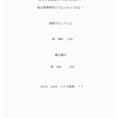
私の青春時代どうなっちゃうのよ！
高校デビューした
幹 Miki （15）
腐れ縁の
想 Sou （15）
2人の Love バトル勃発 ！？