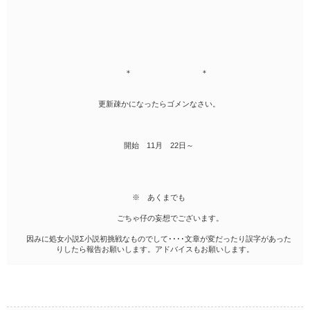
＊ ＊
更新疎かになったらゴメンなさい。
開始 11月 22日～
※ あくまでも
ごちゃ仔の妄想でございます。
因みに処女小説Σ小説初挑戦なものでして････文章が変だったり誤字があった
りしたら報告お願いします。アドバイスもお願いします。