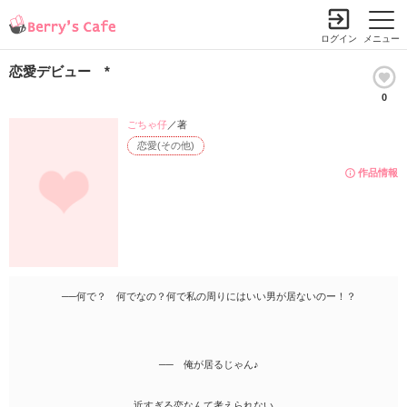
ログイン
メニュー
恋愛デビュー *
0
ごちゃ仔
／著
恋愛(その他)
作品情報
──何で？ 何でなの？何で私の周りにはいい男が居ないのー！？
── 俺が居るじゃん♪
近すぎる恋なんて考えられない。