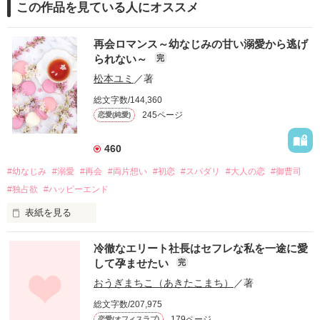
この作品を見ている人にオススメ
再会ロマンス～幼なじみの甘い溺愛から逃げ
られない～
完
松本ユミ
／著
総文字数/144,360
245ページ
恋愛(純愛)
460
#幼なじみ
#溺愛
#再会
#両片想い
#初恋
#スパダリ
#大人の恋
#御曹司
#独占欲
#ハッピーエンド
表紙を見る
冷徹なエリート社長はセフレな私を一途に愛
して孕ませたい
完
幼なじみの哲平に淡い恋心を抱いていた美桜。

おうぎまちこ（あきたこまち）
／著
しかし、ある出来事をきっかけに二人の関係は壊れてしまう。

総文字数/207,975
関係修復もできないまま、美桜は両親の離婚によって

179ページ
恋愛(オフィスラブ)