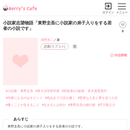
ログイン
メニュー
小説家志望物語「東野圭吾に小説家の弟子入りをする若
者の小説です」
0
浅野浩二
／著
恋愛(ラブコメ)
完
作品情報
#小説家・東野圭吾
#東大法学部卒業
#容疑者xの献身・直木賞受賞作
#作家になるのはキビシイ
#死ぬまで小説を書く
#堅実な人生と夢を追う人生
#書くことが生きること
#生きるとは何か
#東野圭吾の娘の彼
#芥川龍之介
あらすじ
東野圭吾に小説家の弟子入りをする若者の小説です。