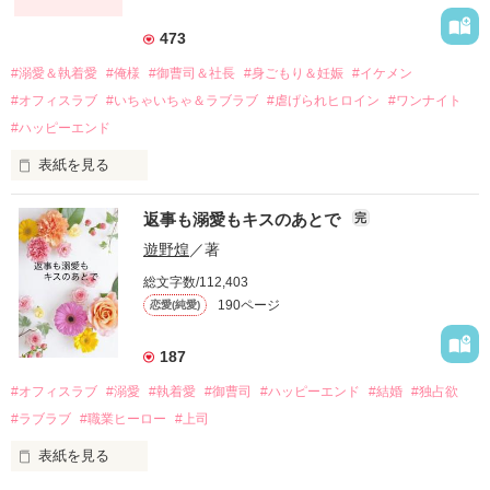
それから約十二年後。

473
過去の傷から、二度と会いたくないと思っていた哲平に

#溺愛＆執着愛
#俺様
#御曹司＆社長
#身ごもり＆妊娠
#イケメン
運命のような再会を果たす。

#オフィスラブ
#いちゃいちゃ＆ラブラブ
#虐げられヒロイン
#ワンナイト
そして、ひょんなことから

#ハッピーエンド
酔った勢いで一夜を共にしてしまった。

表紙を見る
さらに、美桜が初めてだと知った哲平は

『責任をとる、結婚しよう』と真っ直ぐに告げてきた。

　おかしな噂を流されて前の職場でうまくいかなかった梅田美
戸惑う美桜とは裏腹に、好きという気持ちを隠すことなく

返事も溺愛もキスのあとで
完
桜は、海外で傷心旅行をしていたところ、日本人美青年と出会
甘やかしてくる。

い、酒の勢いもあり一夜限りの関係となる。

遊野煌
／著
　帰国後、美桜は新しい職場でワンナイトした美青年と再会。
そんなある日、哲平は美桜がストーカー被害に

総文字数/112,403
なんと彼の正体は、とある財閥御曹司にも関わらず、一族を離
遭っていることを知る。

190ページ
恋愛(純愛)
れて起業した新進気鋭の実業家、社内でも冷徹だと評判な社長
美桜を守るため、哲平は同居を提案してきて――。

――御影恭司その人だったのだ――！

　なぜか恭司から飼い猫の世話係を命じられた美桜は、猫の世
187
話を口実にしばしば呼び出された上、二人はいわゆる身体だけ
夏木美桜(なつきみお)

#オフィスラブ
#溺愛
#執着愛
#御曹司
#ハッピーエンド
#結婚
#独占欲
✕

#ラブラブ
#職業ヒーロー
#上司
鳴海哲平 (なるみてっぺい)

表紙を見る
作品を読む
止まっていたはずの二人の時間が、再び動き出す。
