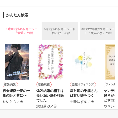
舞川雛子（26）は大手お菓子メーカー、三日月製菓コーポレー
再会から始まる、溺愛ラブ。

ションの企画戦略室で働いている。

また雛子には2年前から付き合いはじめ、半年前から同棲を始
2026.6.5～2026.7.25

かんたん検索
めた、同期で恋人の石垣守（26）がいるのだが、後輩の姫原由
羅（24）との浮気が発覚した上、いつのまにか元カノにされて
いた。

1時間で読める キーワー
5分で読める キーワード
30代女性向けの キーワー
守と由羅から『便利屋雛子』と馬鹿にされ、一人こっそり泣い
ド 「溺愛」 の話
「独占欲」 の話
ド 「大人の恋」 の話
＊以前、公開していた話の改稿版です＊

ていた雛子に、企画戦略室の上司である雪瀬鷹哉（29）が
『──俺と結婚してくれないか』といきなりプロポーズをしてき
た上、同居まで提案してきて──？

鷹哉『宜しくな、俺の雛子』🦅

雛子『俺の……ひぃ、雛子？！！！』🐥

作品を読む
シゴデキで冷徹な上司が見せる素顔は、なぜか想像以上に甘く
て……🐥💓🦅

恋愛(純愛)
恋愛(純愛)
恋愛(オフィスラブ)
ファンタ
再会溺愛〜夢の一
偽装結婚の相手は
塩対応の千歳さん
ヤンデレ
※表紙も作中使用の画像も全てフリー素材です。

夜の証と共に〜
疑い深い脳外科医
は甘い嘘をつく
好きだっ
※執筆期間2026.6.3〜7.20完結です。　

でした
とサヨナ
せいとも／著
千咲ゆず葉／著
※他サイトさんにて恋愛トレンド1位でした〜良かったら読ん
す！
惣領莉沙／著
やきいも
で頂けると嬉しいです。
／著