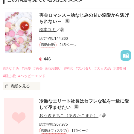
再会ロマンス～幼なじみの甘い溺愛から逃げ
られない～
完
松本ユミ
／著
総文字数/144,360
245ページ
恋愛(純愛)
446
#幼なじみ
#溺愛
#再会
#両片想い
#初恋
#スパダリ
#大人の恋
#御曹司
#独占欲
#ハッピーエンド
表紙を見る
冷徹なエリート社長はセフレな私を一途に愛
して孕ませたい
完
幼なじみの哲平に淡い恋心を抱いていた美桜。

おうぎまちこ（あきたこまち）
／著
しかし、ある出来事をきっかけに二人の関係は壊れてしまう。

総文字数/207,975
関係修復もできないまま、美桜は両親の離婚によって

179ページ
恋愛(オフィスラブ)
引っ越すことになり、哲平とも離れ離れになった。
