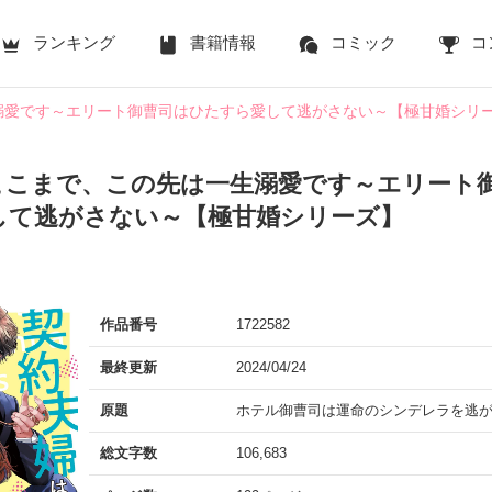
ランキング
書籍情報
コミック
コ
溺愛です～エリート御曹司はひたすら愛して逃がさない～【極甘婚シリ
ここまで、この先は一生溺愛です～エリート
して逃がさない～【極甘婚シリーズ】
作品番号
1722582
最終更新
2024/04/24
原題
ホテル御曹司は運命のシンデレラを逃
総文字数
106,683