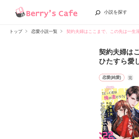
小説を探す
トップ
恋愛小説一覧
契約夫婦はここまで、この先は一生
契約夫婦は
ひたすら愛
恋愛(純愛)
完