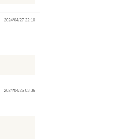
2024/04/27 22:10
れるお話。読み
ーローが強く惹
2024/04/25 03:36