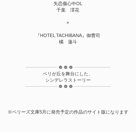
失恋傷心中OL
千葉 澪花
×
『HOTEL TACHIBANA』御曹司
橘 蓮斗
┈┈┈┈┈┈┈ ❁ ❁ ❁ ┈┈┈┈┈┈┈┈
ベリが丘を舞台にした、
シンデレラストーリー
┈┈┈┈┈┈┈ ❁ ❁ ❁ ┈┈┈┈┈┈┈┈
※ベリーズ文庫5月に発売予定の作品のサイト版になります