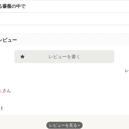
る薔薇の中で
レビュー
レビューを書く
レ
n
さん
！
も愛する人との結婚を貫き、カッコよかったです！
レビューを見る