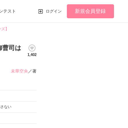
新規会員登録
ンテスト
ログイン
ーズ】
御曹司は
1,402
未華空央
／著
がさない