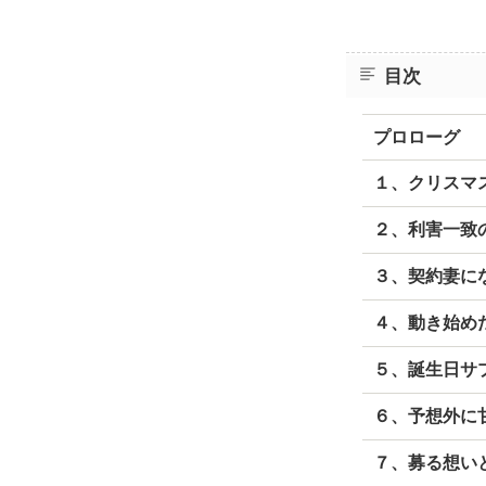
目次
プロローグ
１、クリスマ
２、利害一致
３、契約妻に
４、動き始め
５、誕生日サ
６、予想外に
７、募る想い