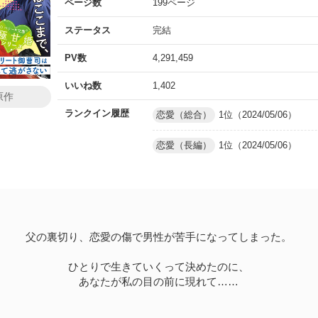
ページ数
199ページ
ステータス
完結
PV数
4,291,459
いいね数
1,402
原作
ランクイン履歴
恋愛（総合）
1位（2024/05/06）
恋愛（長編）
1位（2024/05/06）
父の裏切り、恋愛の傷で男性が苦手になってしまった。
ひとりで生きていくって決めたのに、
あなたが私の目の前に現れて……