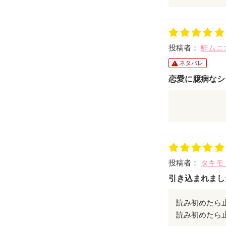
これからも幸
子どもが生ま
投稿者：
鮭ムニ
ネタバレ
恋愛に臆病なシ
恋愛に臆病で
進めていくほ
かれた理由が
素敵なお話有
投稿者：
タキモ
引き込まれまし
読み初めたら
読み初めたら