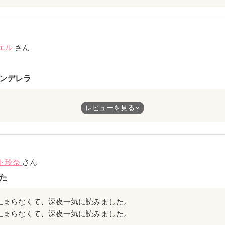
せに過ごしてほしいです！
れたあとの事も書いてほしいです！
エル
さん
ンデレラ
家族思いの苦労人のヒロインがハイスペックなヒーローに見初めら
レビューを見る
どヒロインの内面の綺麗さ、思いやり、強さがとても印象的で、ヒ
わかる気がしました。
難うございます
ト玲奈
さん
た
止まらなくて、深夜一気に読みました。
止まらなくて、深夜一気に読みました。