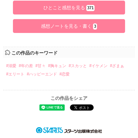
ひとこと感想を見る
371
感想ノートを見る・書く
3
この作品のキーワード
#溺愛
#年の差
#甘々
#胸キュン
#スカッと
#イケメン
#ざまぁ
#エリート
#ハッピーエンド
#恋愛
この作品をシェア