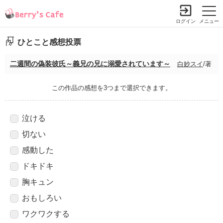
ログイン
メニュー
ひとこと感想投票
二週間の偽装彼氏～義兄の兄に溺愛されています～
白妙スイ
/著
この作品の感想を3つまで選択できます。
泣ける
切ない
感動した
ドキドキ
胸キュン
おもしろい
ワクワクする