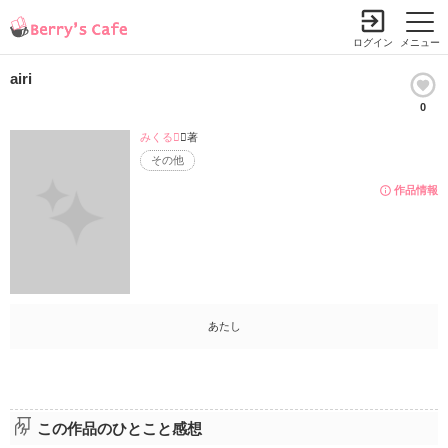
ログイン
メニュー
airi
0
みくる
／著
その他
作品情報
あたし
この作品のひとこと感想