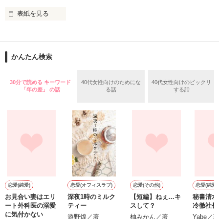
表紙を見る
＝＝＝＝＝＝＝＝＝＝＝＝

「俺と出会ってから

かんたん検索
泣かせてばかりで…ゴメン…」

ユウは悲しく微笑む・・・・

30分で読める キーワード
40代女性向けのためにな
40代女性向けのビックリ
「年の差」 の話
る話
する話
不倫　教師との禁断の愛

悩み傷つき　精一杯愛した人

「俺なら　亜恋を

泣かせたりしないのに…」

愛斗はまっすぐ私を見る。

恋愛(純愛)
恋愛(オフィスラブ)
恋愛(その他)
恋愛(純愛)
お見合い妻はエリ
深夜1時のミルク
【短編】ねぇ…キ
秘書清水
ート外科医の溺愛
ティー
スして？
冷徹社長
ユウと愛斗の間で

に気付かない
遊野煌／著
柚みかん／著
Yabe／
揺れ動く　私は
