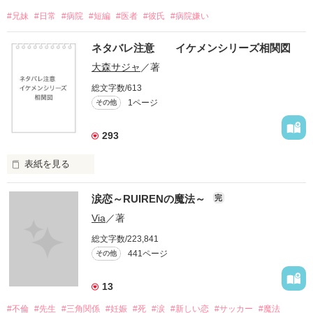
#兄妹
#日常
#病院
#短編
#医者
#彼氏
#病院嫌い
ネタバレ注意 イケメンシリーズ相関図
大森サジャ
／著
総文字数/613
1ページ
その他
293
表紙を見る
イケメンシリーズ相関図

涙恋～RUIRENの魔法～
完
第一弾から第十弾

Via
／著
総文字数/223,841
作品を読むのに役立てばと思います
441ページ
その他
13
作品を読む
#不倫
#先生
#三角関係
#妊娠
#死
#涙
#新しい恋
#サッカー
#魔法