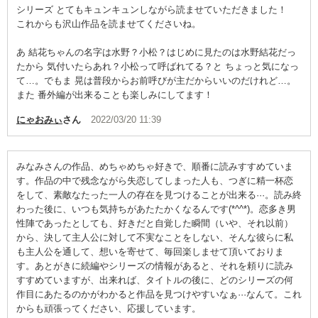
シリーズ とてもキュンキュンしながら読ませていただきました！
これからも沢山作品を読ませてくださいね。
あ 結花ちゃんの名字は水野？小松？はじめに見たのは水野結花だっ
たから 気付いたらあれ？小松って呼ばれてる？と ちょっと気になっ
て…。でもま 晃は普段からお前呼びが主だからいいのだけれど…。
また 番外編が出来ることも楽しみにしてます！
にゃおみぃ
さん
2022/03/20 11:39
みなみさんの作品、めちゃめちゃ好きで、順番に読みすすめていま
す。作品の中で残念ながら失恋してしまった人も、つぎに精一杯恋
をして、素敵なたった一人の存在を見つけることが出来る···。読み終
わった後に、いつも気持ちがあたたかくなるんです(*^^*)。恋多き男
性陣であったとしても、好きだと自覚した瞬間（いや、それ以前）
から、決して主人公に対して不実なことをしない、そんな彼らに私
も主人公を通して、想いを寄せて、毎回楽しませて頂いておりま
す。あとがきに続編やシリーズの情報があると、それを頼りに読み
すすめていますが、出来れば、タイトルの後に、どのシリーズの何
作目にあたるのかがわかると作品を見つけやすいなぁ···なんて。これ
からも頑張ってください、応援しています。