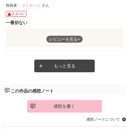
投稿者：
さとみっち
さん
ネタバレ
一番切ない
シリーズの中で一番切なかったです。莉乃と誠や塔子と大輔のパ
レビューを見る
ターンと違って、結花はひたすら片想いで。告白しても適当にか
わされて…これってキツいと思う。雨の中、泣きながら晃にキレ
て告白するシーンはホントに切ないです。あたしの中では町田さ
んが一番好きです。お奨めです。
もっと見る
この作品の感想ノート
感想を書く
感想ノートについて