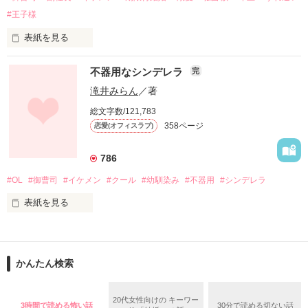
Fluffy ALPA株式会社　人事部

#王子様
×

表紙を見る
千堂　尚斗（せんどうなおと）　31歳

道木 詠菜（みちき えいな）

不器用なシンデレラ
完
Fluffy ALPA株式会社　代表取締役新社長

２８歳 

日野原飲料株式会社 総務課 勤務

滝井みらん
／著
.｡･.｡*ﾟ+｡｡.｡･.｡*ﾟ+｡｡.｡･.｡*ﾟ+｡｡.｡･.｡*ﾟ+｡

総文字数/121,783
×

358ページ
恋愛(オフィスラブ)
会社では仕事ができる、紳士的で完璧な男

日野原 采斗（ひのはら あやと）

３１歳

786
化けの皮を剥いだ本当の彼は

日野原飲料株式会社 副社長

意地悪で俺様なドＳ!?

#OL
#御曹司
#イケメン
#クール
#幼馴染み
#不器用
#シンデレラ
表紙を見る
『俺と結婚しないか？』

「手始めに、俺の身の回りの世話をさせてやる」

幼馴染みに再会したくて同じ会社に就職したけど、

たった一度、出会っただけ。

あなたは私のことを覚えていますか？

時には甘いケダモノになって

『ずっとさがしていた』

かんたん検索
１７年もの片思い。

恋を教えてくれるあなたに

この恋の行き着く先はどこ？

心ごと預けてもいいですか？

その言葉を鵜呑みにできるほど私は純粋じゃない。

20代女性向けの キーワー
3時間で読める怖い話
30分で読める切ない話