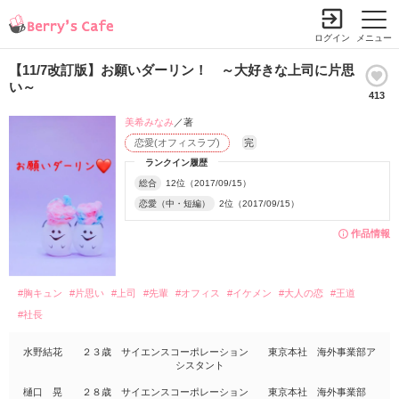
ログイン
メニュー
【11/7改訂版】お願いダーリン！ ～大好きな上司に片思
い～
413
美希みなみ
／著
恋愛(オフィスラブ)
完
ランクイン履歴
総合
12位（2017/09/15）
恋愛（中・短編）
2位（2017/09/15）
作品情報
#胸キュン
#片思い
#上司
#先輩
#オフィス
#イケメン
#大人の恋
#王道
#社長
水野結花 ２３歳 サイエンスコーポレーション 東京本社 海外事業部ア
シスタント
樋口 晃 ２８歳 サイエンスコーポレーション 東京本社 海外事業部