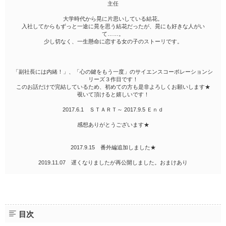
主任
大学時代から晃に片思いしている結花。
入社してからもずっと一途に晃を思う結花だったが、晃にも好きな人がい
て……。
少し切なく、一生懸命に恋する女の子のストーリです。
「副社長には内緒！」、「心の鍵をもう一度」のサイエンスコーポレーションシ
リーズ３作目です！
このお話だけで完結しているため、初めての方も是非よろしくお願いします★
覗いて頂けると嬉しいです！
2017.6.1 ＳＴＡＲＴ～ 2017.9.5 Ｅｎｄ
感想ありがとうございます★
2017.9.15 番外編追加しました★
2019.11.07 遅くなりましたが再公開しました。おまけあり
目次