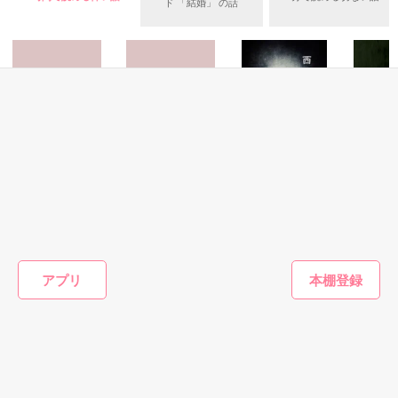
王子様からの突然のプロポーズに心踊らせるのは物語のお姫様
ド 「結婚」 の話
ﾔﾏｼﾀｶﾉﾝ

「毒舌社長は甘い秘密を隠す」（完結）

だけ。

山下花音(♀)

＆

複合機メーカーTAKANO　新人OL

「クールな上司とトキメキ新婚!?ライフ」（既刊）の

『お前に興味をもった』

×

スピンオフ作品です

ﾀｶﾉﾘﾋﾄ

あなたと結婚なんて、したくない。

鷹野理人(♂)　

複合機メーカーTAKANO 　御曹司

『俺は必ずお前を手に入れる』

作品を読む
私はモノじゃない。

そもそも、あなたは私を好きじゃないくせに。

ホラー・オカルト
ホラー・オカルト
恋愛(純愛)
ホラー・
2014.7.20～2014.9.10

444
人生終了ゲーム
西岡三兄弟の異常
死体写真
私はただの縁談よけ。

センタクシテクダ
な執着～After
⭐阿川さま、HwanheeｰMさま、*Nonoka*さま、素敵なレビュ
いぬじゅん／著
西羽咲花
会社にとって都合がいいだけ。

サイ
Story～
ーどうもありがとうございました！

あなたの本命の人を世間から隠すためのカモフラージュ。

cheeery／著
七海 小雪／著
アプリ
※その後の二人の話(花音side)アップしました～(2014.9.1)

もっと見る
※おまけー理人＆要トーク(理人side)アップしました(2014.9.2)

だから、好きになんかならない。

※おまけー保健室での出会い(琴音side)アップしました
かんたん検索の条件を変える
(2014.9.10)
それなのに。

作品を読む