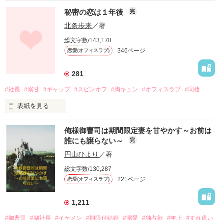
秘密の恋は１年後
完
北条歩来
／著
総文字数/143,178
346ページ
恋愛(オフィスラブ)
281
#社長
#溺甘
#ギャップ
#スピンオフ
#胸キュン
#オフィスラブ
#同棲
表紙を見る
俺様御曹司は期間限定妻を甘やかす～お前は
入社以来、ずっと憧れていた彼は

誰にも譲らない～
完
思っていたような人ではなかった

円山ひより
／著
総文字数/130,287
三年間、密かに恋をしていたのに……

221ページ
恋愛(オフィスラブ)
.｡･.｡*ﾟ+｡｡.｡･.｡*ﾟ+｡｡.｡･.｡*ﾟ+｡｡.｡･.｡*ﾟ+｡

1,211
麻生　まひる（あそうまひる）　25歳

#御曹司
#副社長
#イケメン
#期限付結婚
#溺愛
#独占欲
#年上
#すれ違い