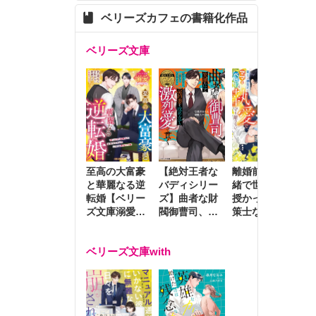
ベリーズカフェの書籍化作品
ベリーズ文庫
至高の大富豪
離婚前夜に内
冷
【絶対王者な
と華麗なる逆
緒で世継ぎを
や
バディシリー
転婚【ベリー
授かったら～
生
ズ】曲者な財
ズ文庫溺愛ア
策士な御曹司
を
閥御曹司、笑
ンソロジー】
はママとベビ
～
顔の圧で契約
ーを執愛で守
つ
妻を攻め立て
ベリーズ文庫with
り離さない～
様
激烈愛で貫く
し