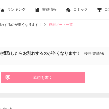
ランキング
書籍情報
コミック
コ
別れするのが辛くなります！
感想ノート一覧
剰摂取したらお別れするのが辛くなります！
桜井 響華
/著
感想を書く
 ですよ