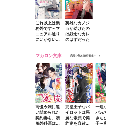
これ以上は業
英雄なカノジ
務外です～マ
ョが助けたの
ニュアル通り
は残念なカレ
にいかない彼
のはずだった
に無難な日々
を崩されて～
マカロン文庫
恋愛小説を随時募集中
高慢令嬢に追
完璧王子なパ
一途な社長パ
執
い詰められた
イロットは悪
パvsママ大好
士
契約妻を、凄
魔な素顔で契
きちびっこ息
偽
腕外科医はこ
約妻を容赦な
子～私を捨て
情
の手で愛し抜
く激愛する
たはずの元夫
堕