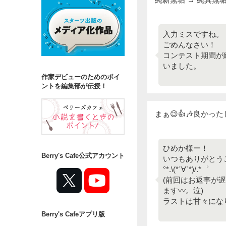
入力ミスですね。
ごめんなさい！
コンテスト期間が
いました。
作家デビューのためのポイ
ントを編集部が伝授！
まぁ😉👍️🎶良か
ひめか様ー！
Berry's Cafe公式アカウント
いつもありがとう
°*.\(*´∀`*)/.*゜
(前回はお返事が
ます〰️。泣)
ラストは甘々にな
Berry's Cafeアプリ版