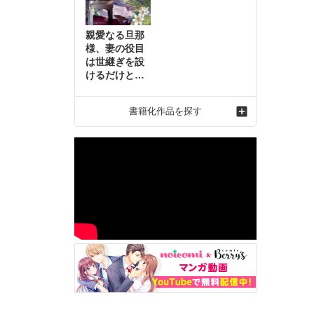
親愛なる旦那
様、妻の役目
は世継ぎを設
けるだけと聞
いておりまし
たが～虐げら
書籍化作品を探す
れ才女の幸せ
な結婚～2