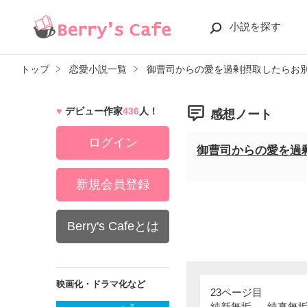
小説を探す
トップ
恋愛小説一覧
御曹司からの愛を過剰摂取したらお
デビュー作家
436
人！
感想ノート
ログイン
御曹司からの愛を過
新規会員登録
Berry's Cafeとは
映画化・ドラマ化など
23ページ目
純新無垢 → 純真無垢