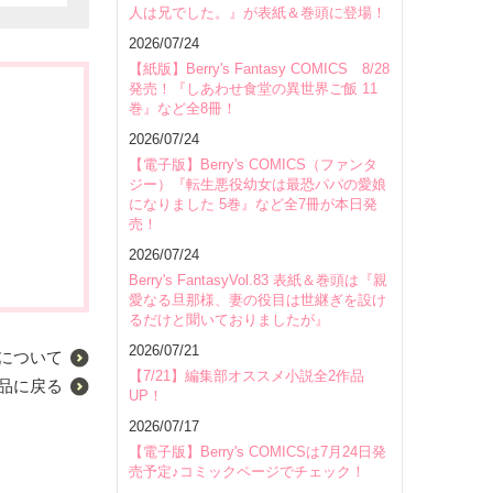
人は兄でした。』が表紙＆巻頭に登場！
2026/07/24
【紙版】Berry's Fantasy COMICS 8/28
発売！『しあわせ食堂の異世界ご飯 11
巻』など全8冊！
2026/07/24
【電子版】Berry's COMICS（ファンタ
ジー）『転生悪役幼女は最恐パパの愛娘
になりました 5巻』など全7冊が本日発
売！
2026/07/24
Berry's FantasyVol.83 表紙＆巻頭は『親
愛なる旦那様、妻の役目は世継ぎを設け
るだけと聞いておりましたが』
2026/07/21
について
【7/21】編集部オススメ小説全2作品
品に戻る
UP！
2026/07/17
【電子版】Berry's COMICSは7月24日発
売予定♪コミックページでチェック！