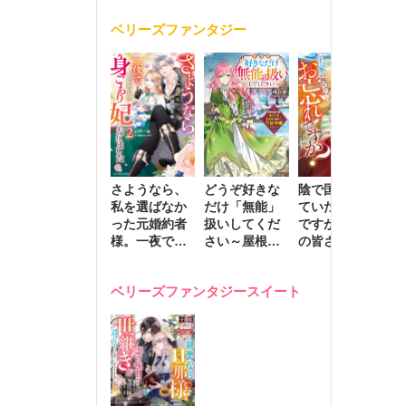
く
が息子に負け
ベリーズファンタジー
じと溺愛して
きます～
さようなら、
どうぞ好きな
陰で国を支え
転
私を選ばなか
だけ「無能」
ていたのは私
と
った元婚約者
扱いしてくだ
ですが、王家
っ
様。一夜で大
さい～屋根裏
の皆さんお忘
国
国君主の身ご
部屋の本の
れですか？～
に
もり妃になり
虫、実は国を
追放された隠
不
ベリーズファンタジースイート
ました２
動かす万能令
れ才女の辺境
保
嬢でした～
スローライフ
で
計画～
能
し