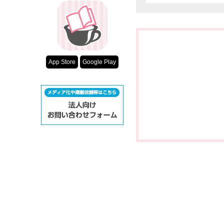
App Store
Google Play