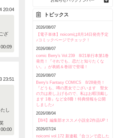
お知らせバックナンバー
4 20:04
トピックス
2026/08/07
ござ
【電子単体】noicomiは8月14日発売予定
♪コミックページでチェック！
00:09
2026/08/07
comic Berry's Vol.239 8/21単行本第1巻
発売！『それでも、恋だと知りたくな
い。』が表紙＆巻頭で登場！
2026/08/07
3 23:51
Berry's Fantasy COMICS 8/28発売！
『どうも、噂の悪女でございます 聖女
の力は差し上げるので、私はお暇頂戴し
ます 1巻』など全8冊！特典情報を公開
しました♪
いたし
2026/08/04
【8/4】編集部オススメ小説全2作品UP！
笑
2026/07/24
00:00
noicomi vol.172 新連載『合コンで恋した