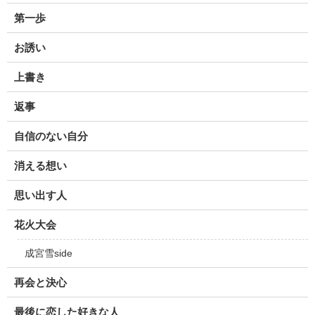
第一歩
お誘い
上書き
返事
自信のない自分
消える想い
思い出す人
花火大会
成宮雪side
再会と決心
最後に恋した好きな人