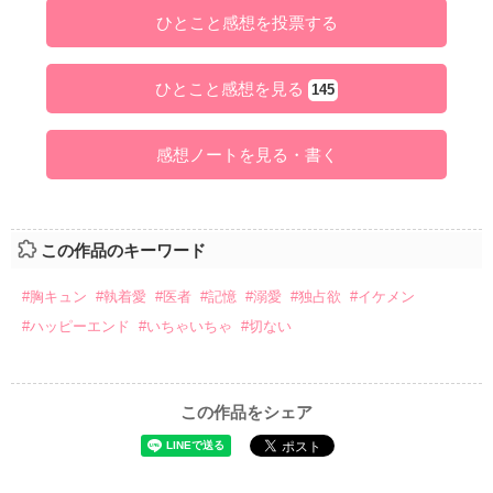
ひとこと感想を投票する
ひとこと感想を見る
145
感想ノートを見る・書く
この作品のキーワード
#胸キュン
#執着愛
#医者
#記憶
#溺愛
#独占欲
#イケメン
#ハッピーエンド
#いちゃいちゃ
#切ない
この作品をシェア