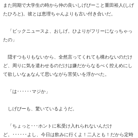
また同期で大学生の時から仲の良いしげぴーこと重田裕人(しげ
たひろと)。彼とは恵理ちゃんよりも古い付き合いだ。
「ビックニュースよ、おしげ。ひよりがフリーになっちゃっ
たの」
隠すつもりもないから、全然言ってくれても構わないのだけ
ど、周りに気を遣わせるのだけは嫌だからなるべく控えめにし
て欲しいなぁなんて思いながら苦笑いを浮かべた。
「は･･････マジか」
しげぴーも、驚いているようだ。
「ちょっと･･･ホントに私受け入れられないんだけ
ど。･･････よし、今日は飲みに行くよ！二人とも！だから定時