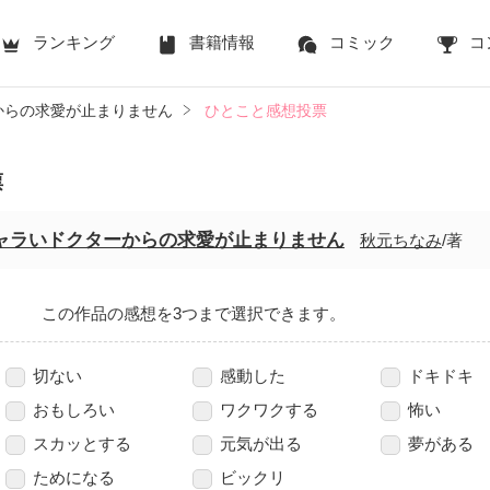
ランキング
書籍情報
コミック
コ
からの求愛が止まりません
ひとこと感想投票
票
ャラいドクターからの求愛が止まりません
秋元ちなみ
/著
この作品の感想を3つまで選択できます。
切ない
感動した
ドキドキ
おもしろい
ワクワクする
怖い
スカッとする
元気が出る
夢がある
ためになる
ビックリ