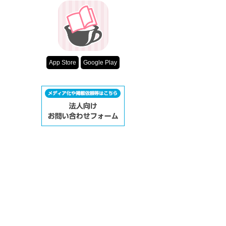
App Store
Google Play