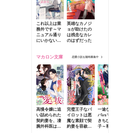
これ以上は業
英雄なカノジ
務外です～マ
ョが助けたの
ニュアル通り
は残念なカレ
にいかない彼
のはずだった
に無難な日々
を崩されて～
マカロン文庫
恋愛小説を随時募集中
高慢令嬢に追
完璧王子なパ
一途な社長パ
執
い詰められた
イロットは悪
パvsママ大好
士
契約妻を、凄
魔な素顔で契
きちびっこ息
偽
腕外科医はこ
約妻を容赦な
子～私を捨て
情
の手で愛し抜
く激愛する
たはずの元夫
堕