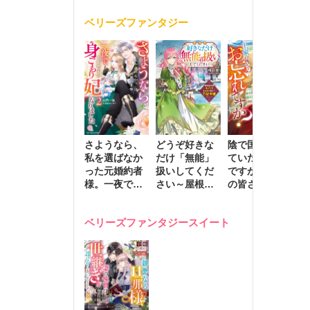
く
が息子に負け
ベリーズファンタジー
じと溺愛して
きます～
さようなら、
どうぞ好きな
陰で国を支え
転
私を選ばなか
だけ「無能」
ていたのは私
と
った元婚約者
扱いしてくだ
ですが、王家
っ
様。一夜で大
さい～屋根裏
の皆さんお忘
国
国君主の身ご
部屋の本の
れですか？～
に
もり妃になり
虫、実は国を
追放された隠
不
ベリーズファンタジースイート
ました２
動かす万能令
れ才女の辺境
保
嬢でした～
スローライフ
で
計画～
能
し