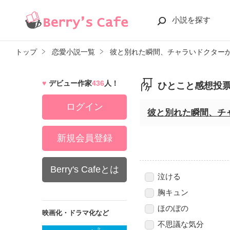
小説を探す
トップ
恋愛小説一覧
彼と別れた瞬間、チャラいドクター
デビュー作家
436
人！
ひとこと感想投
ログイン
彼と別れた瞬間、チ
新規会員登録
Berry's Cafeとは
泣ける
胸キュン
ほのぼの
映画化・ドラマ化など
不思議な気分