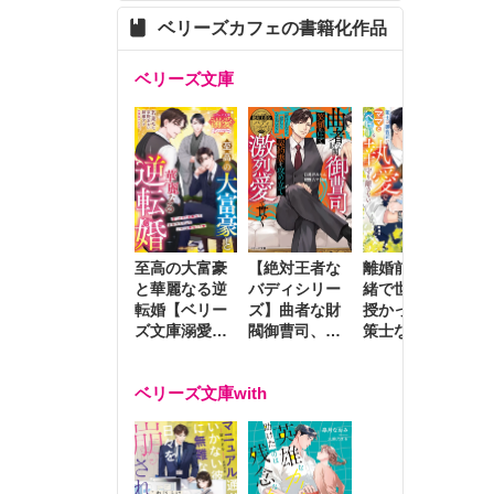
ベリーズカフェの書籍化作品
ベリーズ文庫
至高の大富豪
離婚前夜に内
冷
【絶対王者な
と華麗なる逆
緒で世継ぎを
や
バディシリー
転婚【ベリー
授かったら～
生
ズ】曲者な財
ズ文庫溺愛ア
策士な御曹司
を
閥御曹司、笑
ンソロジー】
はママとベビ
～
顔の圧で契約
ーを執愛で守
つ
妻を攻め立て
ベリーズ文庫with
り離さない～
様
激烈愛で貫く
し