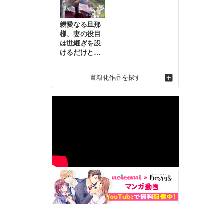
親愛なる旦那
様、妻の役目
は世継ぎを設
けるだけと聞
いておりまし
たが～虐げら
書籍化作品を探す
れ才女の幸せ
な結婚～2