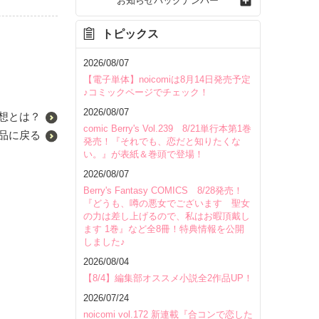
お知らせバックナンバー
トピックス
2026/08/07
【電子単体】noicomiは8月14日発売予定
♪コミックページでチェック！
2026/08/07
想とは？
comic Berry's Vol.239 8/21単行本第1巻
品に戻る
発売！『それでも、恋だと知りたくな
い。』が表紙＆巻頭で登場！
2026/08/07
Berry's Fantasy COMICS 8/28発売！
『どうも、噂の悪女でございます 聖女
の力は差し上げるので、私はお暇頂戴し
ます 1巻』など全8冊！特典情報を公開
しました♪
2026/08/04
【8/4】編集部オススメ小説全2作品UP！
2026/07/24
noicomi vol.172 新連載『合コンで恋した