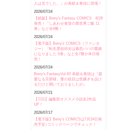
人は兄でした。』が表紙＆巻頭に登場！
2026/07/24
【紙版】Berry's Fantasy COMICS 8/28
発売！『しあわせ食堂の異世界ご飯 11
巻』など全8冊！
2026/07/24
【電子版】Berry's COMICS（ファンタ
ジー）『転生悪役幼女は最恐パパの愛娘
になりました 5巻』など全7冊が本日発
売！
2026/07/24
Berry's FantasyVol.83 表紙＆巻頭は『親
愛なる旦那様、妻の役目は世継ぎを設け
るだけと聞いておりましたが』
2026/07/21
【7/21】編集部オススメ小説全2作品
UP！
2026/07/17
【電子版】Berry's COMICSは7月24日発
売予定♪コミックページでチェック！