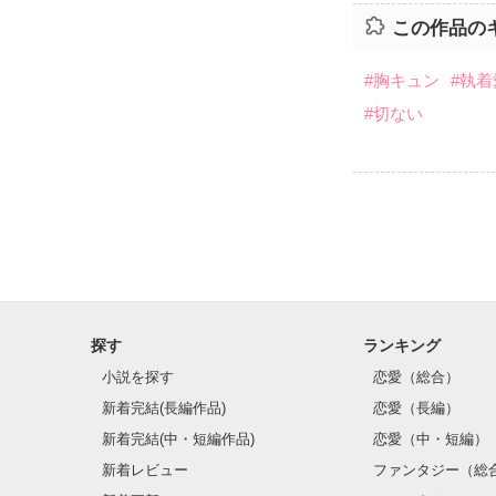
この作品の
#胸キュン
#執着
#切ない
探す
ランキング
小説を探す
恋愛（総合）
新着完結(長編作品)
恋愛（長編）
新着完結(中・短編作品)
恋愛（中・短編）
新着レビュー
ファンタジー（総