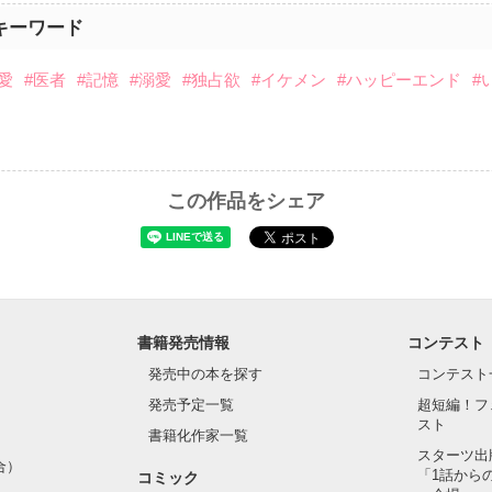
キーワード
愛
#医者
#記憶
#溺愛
#独占欲
#イケメン
#ハッピーエンド
#
この作品をシェア
書籍発売情報
コンテスト
発売中の本を探す
コンテスト
発売予定一覧
超短編！フ
スト
書籍化作家一覧
スターツ出
合）
「1話から
コミック