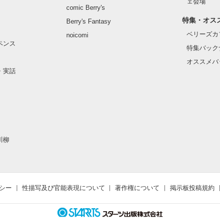
ェ会場
comic Berry's
特集・オス
Berry's Fantasy
ベリーズカ
noicomi
ペンス
特集バック
オススメバ
・実話
川柳
シー
性描写及び官能表現について
著作権について
掲示板投稿規約