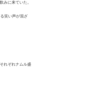
飲みに来ていた。
える笑い声が混ざ
それぞれナムル盛