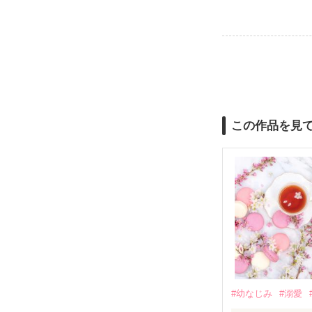
この作品を見
#幼なじみ
#溺愛