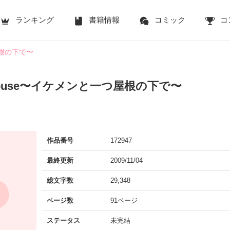
ランキング
書籍情報
コミック
コ
つ屋根の下で〜
t house〜イケメンと一つ屋根の下で〜
作品番号
172947
最終更新
2009/11/04
総文字数
29,348
ページ数
91ページ
ステータス
未完結