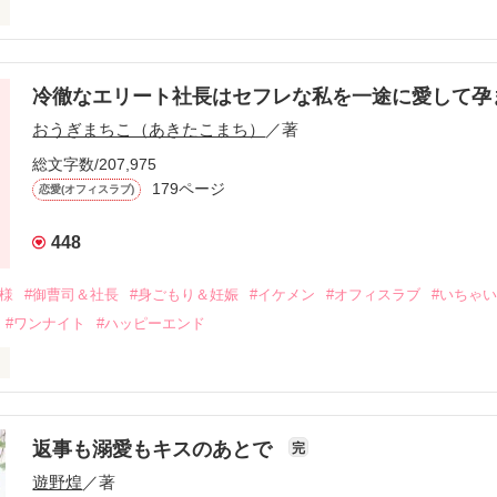
冷徹なエリート社長はセフレな私を一途に愛して孕
に淡い恋心を抱いていた美桜。

おうぎまちこ（あきたこまち）
／著
来事をきっかけに二人の関係は壊れてしまう。

ないまま、美桜は両親の離婚によって

総文字数/207,975
なり、哲平とも離れ離れになった。

179ページ
恋愛(オフィスラブ)
年後。

448
二度と会いたくないと思っていた哲平に

会を果たす。

俺様
#御曹司＆社長
#身ごもり＆妊娠
#イケメン
#オフィスラブ
#いちゃ
なことから

#ワンナイト
#ハッピーエンド
夜を共にしてしまった。

初めてだと知った哲平は

結婚しよう』と真っ直ぐに告げてきた。

流されて前の職場でうまくいかなかった梅田美桜は、海外で傷心旅行を
裏腹に、好きという気持ちを隠すことなく

年と出会い、酒の勢いもあり一夜限りの関係となる。



は新しい職場でワンナイトした美青年と再会。なんと彼の正体は、とあ
返事も溺愛もキスのあとで
完
族を離れて起業した新進気鋭の実業家、社内でも冷徹だと評判な社長―
哲平は美桜がストーカー被害に

遊野煌
／著
―！

を知る。
