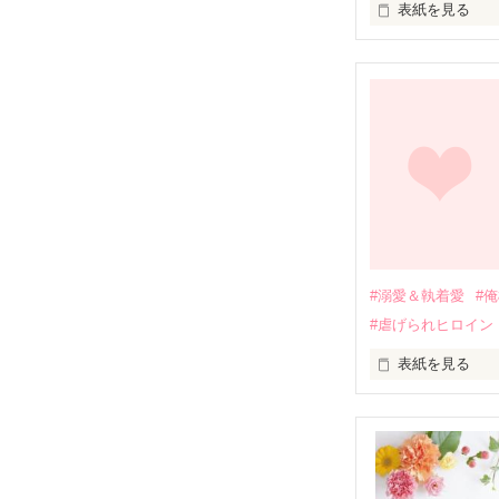
表紙を見る
幼なじみの哲平
しかし、ある出
関係修復もでき
引っ越すことに
それから約十二
過去の傷から、
運命のような再
#溺愛＆執着愛
#
そして、ひょん
#虐げられヒロイン
酔った勢いで一
表紙を見る
さらに、美桜が
『責任をとる、
　おかしな噂を
戸惑う美桜とは
ろ、日本人美青
甘やかしてくる。
　帰国後、美桜
も関わらず、一
そんなある日、
人だったのだ―
遭っていること