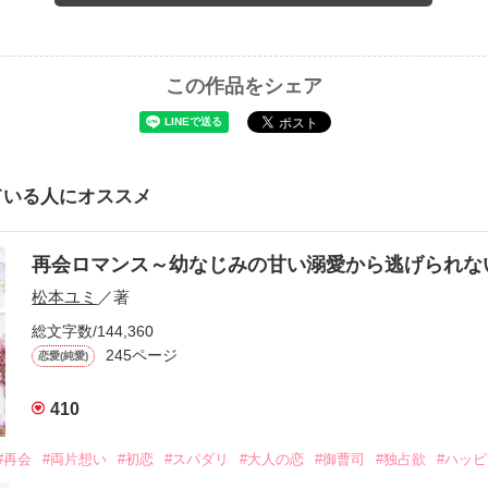
この作品をシェア
ている人にオススメ
再会ロマンス～幼なじみの甘い溺愛から逃げられ
松本ユミ
／著
総文字数/144,360
245ページ
恋愛(純愛)
410
#再会
#両片想い
#初恋
#スパダリ
#大人の恋
#御曹司
#独占欲
#ハッ