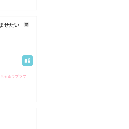
ませたい
完
いちゃ＆ラブラブ
していたとこ
る財閥御曹司に
―御影恭司その