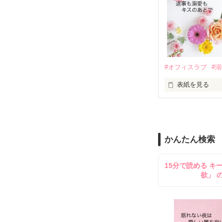
　なぜか恭司か
美桜を守るため
夏木美桜(なつき
✕

鳴海哲平 (なる
#オフィスラブ
#
止まっていたは
表紙を見る
再会から始まる
舞川雛子（26
2026.6.5～2026.
また雛子には2
のだが、後輩の
守と由羅から『
かんたん検索
雪瀬鷹哉（29
＊以前、公開し
してきて──？

15分で読める キ
鷹哉『宜しくな、
欲」 
雛子『俺の……
シゴデキで冷徹な