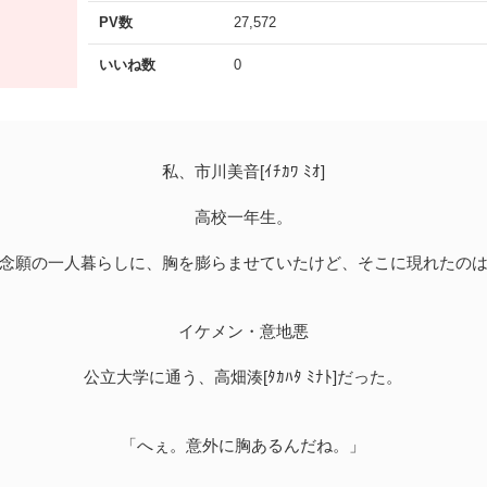
PV数
27,572
いいね数
0
私、市川美音[ｲﾁｶﾜ ﾐｵ]
高校一年生。
念願の一人暮らしに、胸を膨らませていたけど、そこに現れたの
イケメン・意地悪
公立大学に通う、高畑湊[ﾀｶﾊﾀ ﾐﾅﾄ]だった。
「へぇ。意外に胸あるんだね。」