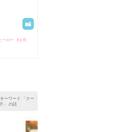
出された上、二
ヒーロー
#上司
いている。

（26）がいる
た。

室の上司である
、同居まで提案
 キーワード 「クー
子」 の話