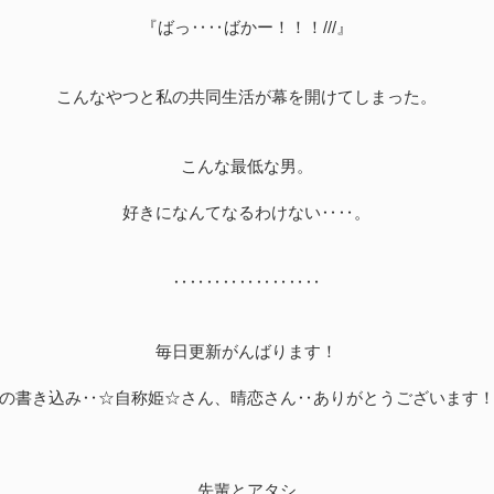
『ばっ‥‥ばかー！！！///』
こんなやつと私の共同生活が幕を開けてしまった。
こんな最低な男。
好きになんてなるわけない‥‥。
‥‥‥‥‥‥‥‥‥
毎日更新がんばります！
の書き込み‥☆自称姫☆さん、晴恋さん‥ありがとうございます
先輩とアタシ