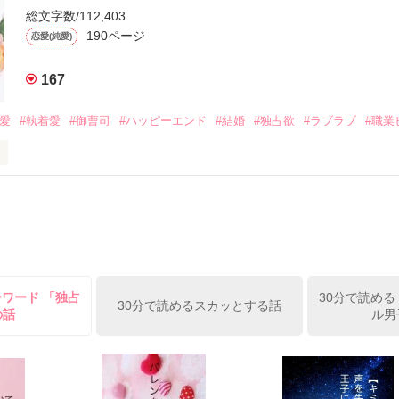
ら飼い猫の世話係を命じられた美桜は、猫の世話を口実にしばしば呼び
、哲平は同居を提案してきて――。

総文字数/112,403
190ページ
恋愛(純愛)
みお)

167
作品を読む
みてっぺい)

溺愛
#執着愛
#御曹司
#ハッピーエンド
#結婚
#独占欲
#ラブラブ
#職業
ずの二人の時間が、再び動き出す。

、溺愛ラブ。

）は大手お菓子メーカー、三日月製菓コーポレーションの企画戦略室で働
7.25

年前から付き合いはじめ、半年前から同棲を始めた、同期で恋人の石垣守
姫原由羅（24）との浮気が発覚した上、いつのまにか元カノにされてい
便利屋雛子』と馬鹿にされ、一人こっそり泣いていた雛子に、企画戦略
）が『──俺と結婚してくれないか』といきなりプロポーズをしてきた上
ていた話の改稿版です＊

ーワード 「独占
30分で読める
俺の雛子』🦅

30分で読めるスカッとする話
の話
ル男
ひぃ、雛子？！！！』🐥

上司が見せる素顔は、なぜか想像以上に甘くて……🐥💓🦅

作品を読む