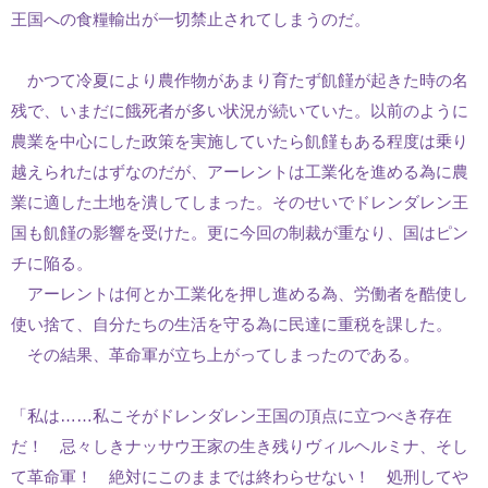
王国への食糧輸出が一切禁止されてしまうのだ。
かつて冷夏により農作物があまり育たず飢饉が起きた時の名
残で、いまだに餓死者が多い状況が続いていた。以前のように
農業を中心にした政策を実施していたら飢饉もある程度は乗り
越えられたはずなのだが、アーレントは工業化を進める為に農
業に適した土地を潰してしまった。そのせいでドレンダレン王
国も飢饉の影響を受けた。更に今回の制裁が重なり、国はピン
チに陥る。
アーレントは何とか工業化を押し進める為、労働者を酷使し
使い捨て、自分たちの生活を守る為に民達に重税を課した。
その結果、革命軍が立ち上がってしまったのである。
「私は……私こそがドレンダレン王国の頂点に立つべき存在
だ！ 忌々しきナッサウ王家の生き残りヴィルヘルミナ、そし
て革命軍！ 絶対にこのままでは終わらせない！ 処刑してや