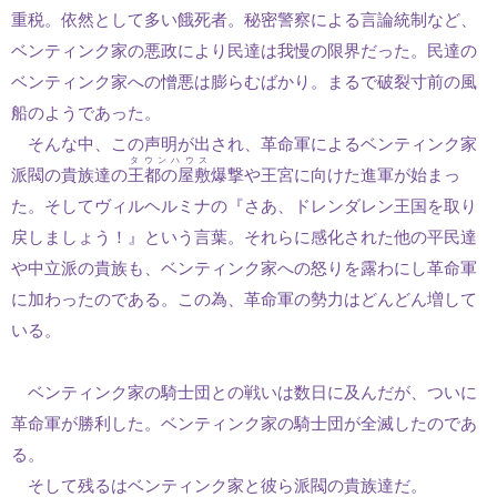
重税。依然として多い餓死者。秘密警察による言論統制など、
ベンティンク家の悪政により民達は我慢の限界だった。民達の
ベンティンク家への憎悪は膨らむばかり。まるで破裂寸前の風
船のようであった。
そんな中、この声明が出され、革命軍によるベンティンク家
タウンハウス
派閥の貴族達の
王都の屋敷
爆撃や王宮に向けた進軍が始まっ
た。そしてヴィルヘルミナの『さあ、ドレンダレン王国を取り
戻しましょう！』という言葉。それらに感化された他の平民達
や中立派の貴族も、ベンティンク家への怒りを露わにし革命軍
に加わったのである。この為、革命軍の勢力はどんどん増して
いる。
ベンティンク家の騎士団との戦いは数日に及んだが、ついに
革命軍が勝利した。ベンティンク家の騎士団が全滅したのであ
る。
そして残るはベンティンク家と彼ら派閥の貴族達だ。