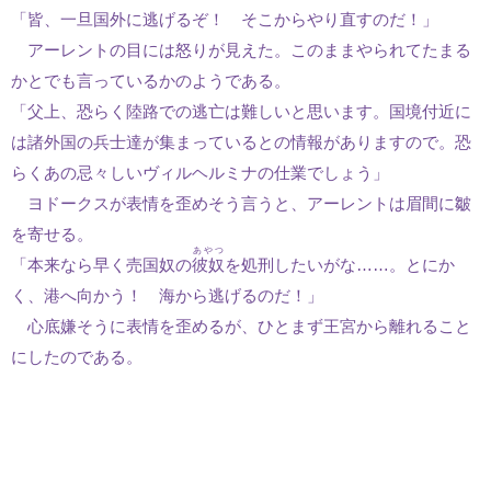
「皆、一旦国外に逃げるぞ！ そこからやり直すのだ！」
アーレントの目には怒りが見えた。このままやられてたまる
かとでも言っているかのようである。
「父上、恐らく陸路での逃亡は難しいと思います。国境付近に
は諸外国の兵士達が集まっているとの情報がありますので。恐
らくあの忌々しいヴィルヘルミナの仕業でしょう」
ヨドークスが表情を歪めそう言うと、アーレントは眉間に皺
を寄せる。
あやつ
「本来なら早く売国奴の
彼奴
を処刑したいがな……。とにか
く、港へ向かう！ 海から逃げるのだ！」
心底嫌そうに表情を歪めるが、ひとまず王宮から離れること
にしたのである。