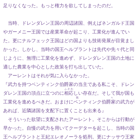
足りなくなった。もっと権力を欲してしまったのだ。
当時、ドレンダレン王国の周辺諸国、例えばネンガルド王国
やガーメニー王国では産業革命が起こり、工業化が進んでい
た。更にナルフェック王国はどの国よりも技術発展が目覚まし
かった。しかし、当時の国王ヘルブラントは先代や先々代と同
じように、無理に工業化を進めず、ドレンダレン王国の土地に
適した農業を中心とした政策を打ち出していた。
アーレントはそれが気に入らなかった。
『武力を持つベンティンク伯爵家の当主である私こそ、ドレン
ふさわ
ダレン王国の頂点に立つのに
相応
しい存在だ。そして我が国も
我々
工業化を進めるべきだ。おまけに
ベンティンク伯爵家
の武力が
あれば、近隣諸国を支配下に置くことも出来る』
そういった欲望に支配されたアーレント。そこからは行動が
早かった。自慢の武力を用いてクーデターを起こし、当時の国
王ヘルブラントと王妃エレオノーラを処刑。更にナッサウ王家