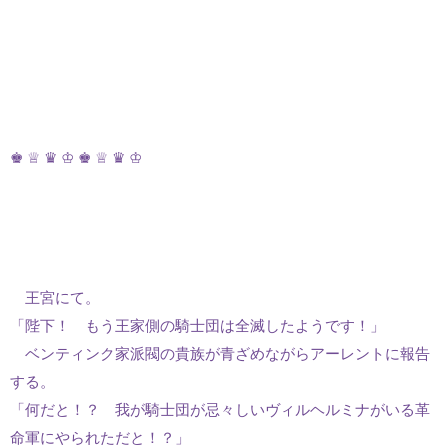
♚ ♕ ♛ ♔ ♚ ♕ ♛ ♔
王宮にて。
「陛下！ もう王家側の騎士団は全滅したようです！」
ベンティンク家派閥の貴族が青ざめながらアーレントに報告
する。
「何だと！？ 我が騎士団が忌々しいヴィルヘルミナがいる革
命軍にやられただと！？」