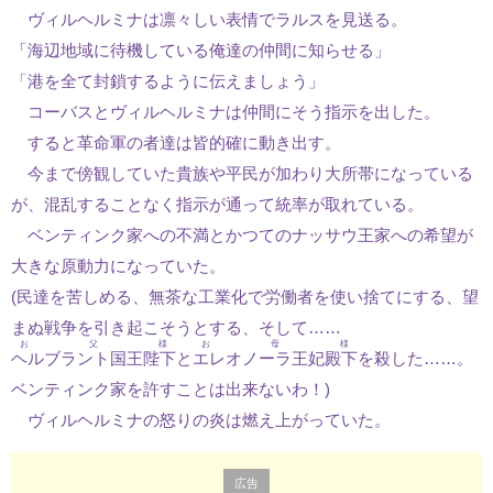
ヴィルヘルミナは凛々しい表情でラルスを見送る。
「海辺地域に待機している俺達の仲間に知らせる」
「港を全て封鎖するように伝えましょう」
コーバスとヴィルヘルミナは仲間にそう指示を出した。
すると革命軍の者達は皆的確に動き出す。
今まで傍観していた貴族や平民が加わり大所帯になっている
が、混乱することなく指示が通って統率が取れている。
ベンティンク家への不満とかつてのナッサウ王家への希望が
大きな原動力になっていた。
(民達を苦しめる、無茶な工業化で労働者を使い捨てにする、望
まぬ戦争を引き起こそうとする、そして……
お父様
お母様
ヘルブラント国王陛下
と
エレオノーラ王妃殿下
を殺した……。
ベンティンク家を許すことは出来ないわ！)
ヴィルヘルミナの怒りの炎は燃え上がっていた。
広告