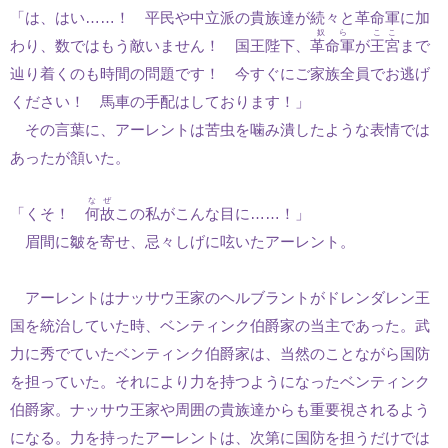
「は、はい……！ 平民や中立派の貴族達が続々と革命軍に加
奴ら
ここ
わり、数ではもう敵いません！ 国王陛下、
革命軍
が
王宮
まで
辿り着くのも時間の問題です！ 今すぐにご家族全員でお逃げ
ください！ 馬車の手配はしております！」
その言葉に、アーレントは苦虫を噛み潰したような表情では
あったが頷いた。
なぜ
「くそ！
何故
この私がこんな目に……！」
眉間に皺を寄せ、忌々しげに呟いたアーレント。
アーレントはナッサウ王家のヘルブラントがドレンダレン王
国を統治していた時、ベンティンク伯爵家の当主であった。武
力に秀でていたベンティンク伯爵家は、当然のことながら国防
を担っていた。それにより力を持つようになったベンティンク
伯爵家。ナッサウ王家や周囲の貴族達からも重要視されるよう
になる。力を持ったアーレントは、次第に国防を担うだけでは