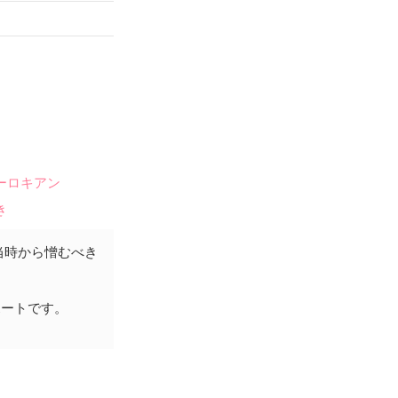
ーロキアン
き
当時から憎むべき
ポートです。