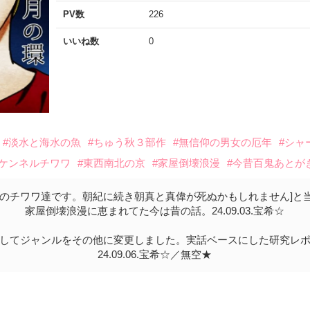
PV数
226
いいね数
0
#淡水と海水の魚
#ちゅう秋３部作
#無信仰の男女の厄年
#シャ
#ケンネルチワワ
#東西南北の京
#家屋倒壊浪漫
#今昔百鬼あとが
チのチワワ達です。朝紀に続き朝真と真偉が死ぬかもしれません]と
家屋倒壊浪漫に恵まれてた今は昔の話。24.09.03.宝希☆
してジャンルをその他に変更しました。実話ベースにした研究レ
24.09.06.宝希☆／無空★