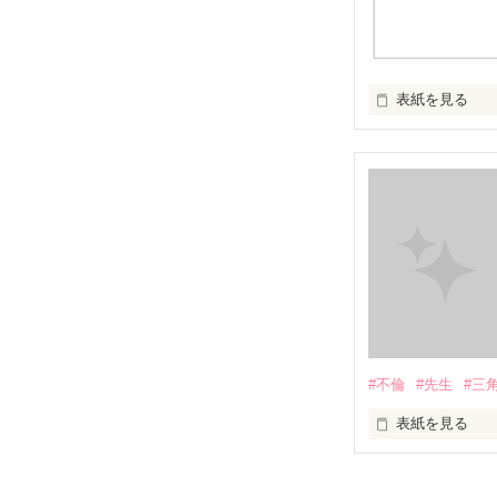
表紙を見る
イケメンシリー
第一弾から第十弾
作品を読むのに
#不倫
#先生
#三
表紙を見る
＝＝＝＝＝＝＝