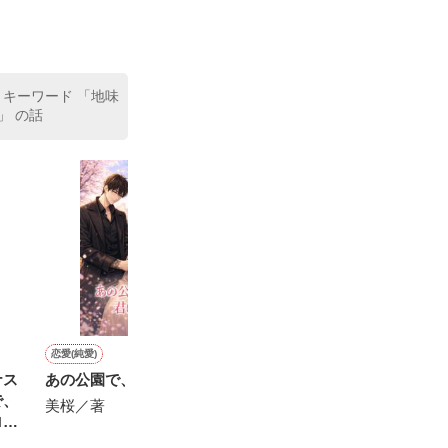
 キーワード 「地味
」 の話
恋愛(純愛)
青春・友情
恋愛(純愛)
恋愛(キケン・ダーク)
ナス
あの公園で、君に会えたら
いつか、眠りにつく日
初恋は、終電の先に
余所者-よそもの
で、
美桜／著
いぬじゅん／著
水谷なっぱ／著
なつ美咲／著
ロメ
なさ