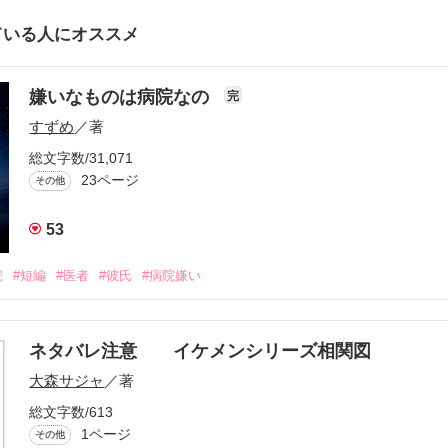
ている人にオススメ
嫌いなものは病院なの
完
すずめ
／著
総文字数/31,071
23ページ
その他
53
院
#短編
#医者
#彼氏
#病院嫌い
ネタバレ注意 イケメンシリーズ相関図
大森サジャ
／著
総文字数/613
1ページ
その他