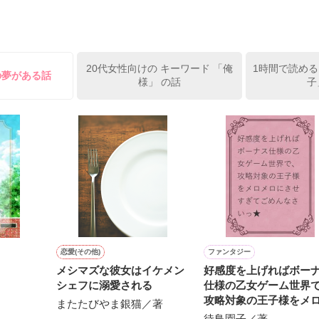
から

で…ゴメン…」

笑む・・・・

20代女性向けの キーワード 「俺
1時間で読める
の夢がある話
様」 の話
子
禁断の愛

一杯愛した人



いのに…」

私を見る。



恋愛(その他)
ファンタジー
メシマズな彼女はイケメン
好感度を上げればボー
にかけられ

シェフに溺愛される
仕様の乙女ゲーム世界
攻略対象の王子様をメ
またたびやま銀猫／著
んだ………

ロにさせすぎてごめん
待鳥園子／著