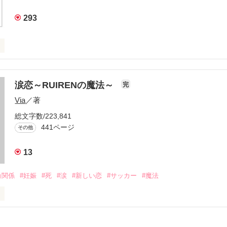
293
ズ相関図



涙恋～RUIRENの魔法～
完
Via
／著
役立てばと思います
総文字数/223,841
441ページ
その他
作品を読む
13
角関係
#妊娠
#死
#涙
#新しい恋
#サッカー
#魔法
＝＝＝＝＝
