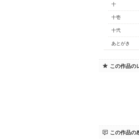
十
十壱
十弐
あとがき
この作品の
この作品の