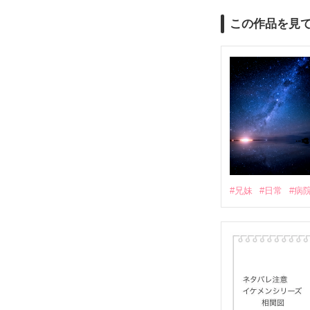
この作品を見
#兄妹
#日常
#病