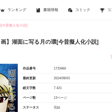
ランキング
書籍情報
コミック
コ
[今昔擬人化小説]
画】湖面に写る月の環[今昔擬人化小説]
作品番号
1733460
最終更新
2024/09/03
総文字数
7,421
ページ数
13ページ
ステータス
完結