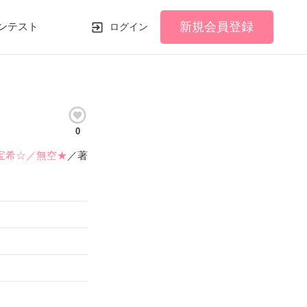
新規会員登録
ンテスト
ログイン
0
宝希☆／無空★
／著