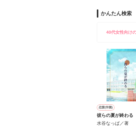
「俺と出会って
泣かせてばかり
かんたん検索
ユウは悲しく微
40代女性向け
不倫　教師との
悩み傷つき　精
「俺なら　亜恋を
泣かせたりしな
愛斗はまっすぐ
ユウと愛斗の間で
揺れ動く　私は

恋愛(学園)
彼らの夏が終わる
再び涙恋の魔法
水谷なっぱ／著
運命の再会を選