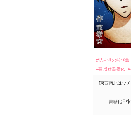
#琵琶湖の飛び魚
#目指せ書籍化
[東西南北はウ
書籍化目指