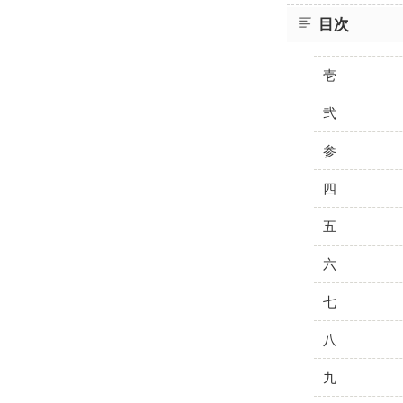
目次
壱
弐
参
四
五
六
七
八
九