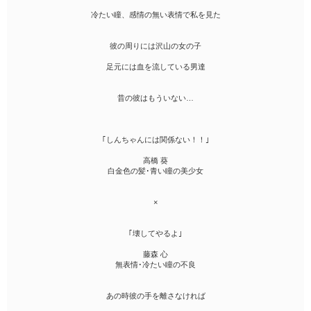
冷たい瞳、感情の無い表情で私を見た
彼の周りには沢山の女の子
足元には血を流している男達
昔の彼はもういない…
｢しんちゃんには関係ない！！｣
高橋 葵
白金色の髪･青い瞳の美少女
×
｢壊してやるよ｣
藤森 心
無表情･冷たい瞳の不良
あの時彼の手を離さなければ