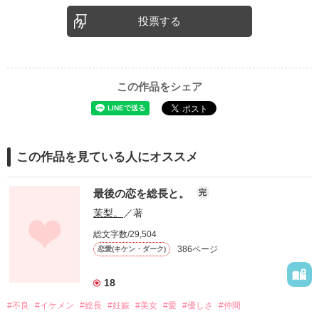
投票する
この作品をシェア
この作品を見ている人にオススメ
最後の恋を総長と。
完
茉梨。
／著
総文字数/29,504
386ページ
恋愛(キケン・ダーク)
18
#不良
#イケメン
#総長
#妊娠
#美女
#愛
#優しさ
#仲間