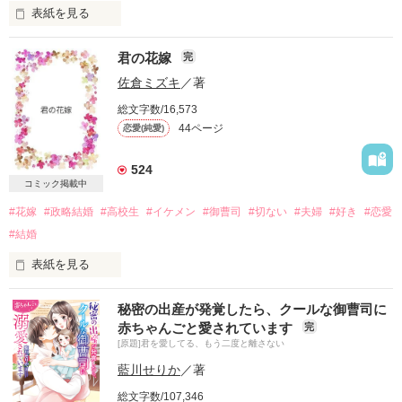
表紙を見る
族のことなんて何も知らない少女、

君の花嫁
完
田中優奈

(タナカユウナ)

佐倉ミズキ
／著
　　　×

総文字数/16,573
全国トップの族、「辰海(シンカイ)」の総長

44ページ
恋愛(純愛)
千葉弘人

(チバヒロト)

524
ーーーーーーー

コミック掲載中
ーーーーーーー

#花嫁
#政略結婚
#高校生
#イケメン
#御曹司
#切ない
#夫婦
#好き
#恋愛
初めての作品です！

#結婚
表紙を見る
後半のドロドロな展開や、

愛の溢れる内容があったりするお話です。

それは突然のことだった

秘密の出産が発覚したら、クールな御曹司に
どーぞ最後まで付き合ってくださいっ♪

赤ちゃんごと愛されています
完
[原題]君を愛してる、もう二度と離さない
「ここに印鑑を」

藍川せりか
／著
総PV数/2500000突破！

ありがとうございますっっっ(；ω；)！

総文字数/107,346
両親に連れられてきた大きな屋敷で言われた一言
