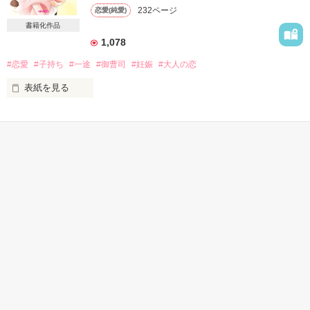
232ページ
恋愛(純愛)
書籍化作品
ポチっとな☆

目の前には無表情のまま私を見つめる美形男子。

↓↓↓

1,078
と、婚姻届！?

#恋愛
#子持ち
#一途
#御曹司
#妊娠
#大人の恋
表紙を見る
どういうこと？ 

私には秘密がある。

作品を読む
私、綾川真琴17歳。

それは、五年前に付き合っていた彼の子どもを内緒で産んだこ
かんたん検索
と。

初対面の人と、本日…… 

釣り合うはずのない、大企業の御曹司との恋だった。

結婚します!!?

5分で読める キーワード
30分で読める キーワード
30分で読める泣ける話
彼に迷惑はかけない。

「溺愛」 の話
「溺愛」 の話
この命を大事に一人で育てていくーー

そう思っていたのに、まさかの再会。

想いを残したまま別れた私の心は大きく揺らぎ始める。

H.23.7.1～23.12.31

どうしてまた会ってしまったんだろう？

私たち、どうなってしまうの？
