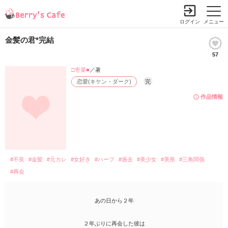
ログイン
メニュー
金髪の君*完結
57
□壱菜■
／著
恋愛(キケン・ダーク)
完
作品情報
#不良
#金髪
#元カレ
#女好き
#ハーフ
#過去
#美少女
#美形
#三角関係
#再会
あの日から２年
２年ぶりに再会した彼は