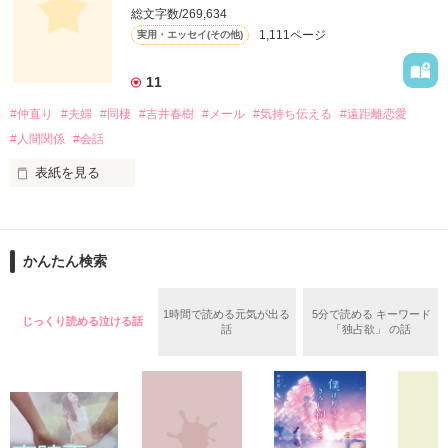
紹介する人気コーナー。

総文字数/269,634
毎週番組への問い合わせが絶えないという、

作品を読む
1,111ページ
実用・エッセイ(その他)
この話題のレシピを山川さんが

「Berry's Cafe」で連載します！

11
身近な食材を使用したメニューには、

#仲直り
#夫婦
#同棲
#吉井春樹
#メール
#気持ち伝える
#遠距離恋愛
いつもの一品として気軽に取り入れられる

簡単便利なアイデアが満載。

#人間関係
#会話
しかも「Berry's Cafe」限定で、

ご主人・おさるさんの感想や、

表紙を見る
お子さんの反応も聞けちゃうので、

大切なあの人に食べさせたい時の

コピーライターとして徹夜つづきの日々を過ごすかたわら、妻
参考にもぜひどうぞ！
へのメッセージを書きつづっていたブログが人気となり、 多く
かんたん検索
の女性読者の共感を呼んだことで『しあわせが、しあわせを、
みつけてきた。』で2004年に作家デビューした吉井春樹さん。

作品を読む
1時間で読める元気が出る
5分で読める キーワード
じっくり読める泣ける話
この作品は吉井さん直伝の、気持ちをもっと上手に伝える、こ
話
「独占欲」 の話
とばの幸せな使い方ガイド。

「ありがとう」「すきです」「ごめんなさい」「だいじょう
ぶ」「よくできました」など、大切な誰かに感謝や好意、励ま
しのメッセージを伝える小さなテクニックについて解説すると
ともに、その言葉を用いることで自分自身を見つめるきっかけ