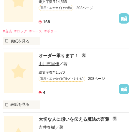
総文字数/114,565
203ページ
実用・エッセイ(その他)
168
#音楽
#ロック
#ベース
#ギター
表紙を見る
オーダー承ります！
完
山川恵里佳
／著
どういうふうに生きるとかはあまり考えていなかったよ。

総文字数/41,570
208ページ
実用・エッセイ(グルメ・レシピ)
自分が楽しいこと、好きなことだけやってきたね。

4
この物語は自分の体験をもとに綴ったフィクションです。

表紙を見る
「オーダー承ります！」は、

大切な人に想いを伝える魔法の言葉
完
お昼のTV番組『ありがとッ！』（テレビ神奈川）

にて、山川恵里佳さんがオススメの料理を

吉井春樹
／著