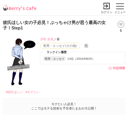
ログイン
メニュー
彼氏ほしい女の子必見！ぶっちゃけ男が思う最高の女
子！Step1
5
汐咲 友美
／著
実用・エッセイ(その他)
完
ランクイン履歴
実用・エッセイ
13位（2024/09/25）
作品情報
#彼氏ほしい
#モテたい
モテたい人必見！
ここではモテる技術を予言者たまおが大公開！